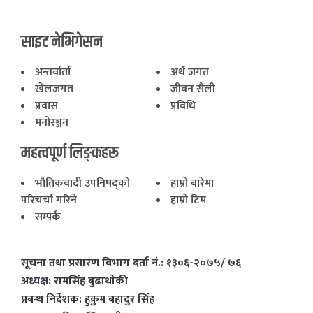
साइट नेभिगेसन
अन्तर्वार्ता
अर्थ जगत
खेलजगत
जीवन सैली
प्रवास
प्रविधि
मनोरञ्जन
महत्वपूर्ण लिङ्कहरू
भाैतिकवादी उपनिषद्काे
हाम्राे बारेमा
परिचर्चा गरिने
हाम्राे टिम
सम्पर्क
सूचना तथा प्रसारण विभाग दर्ता नं.: १३०६-२०७५/ ७६
अध्यक्ष: रामसिंह बुढाथाेकी
प्रबन्ध निर्देशक: हुकुम बहादुर सिंह