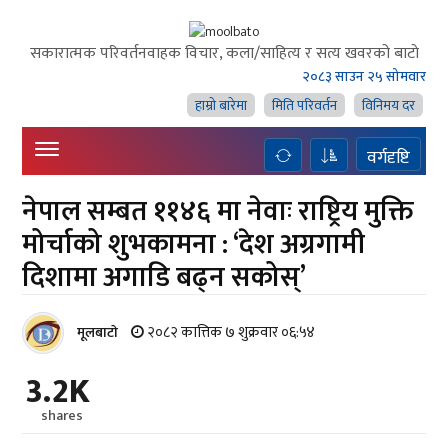
सकारात्मक परिवर्तनवाहक विचार, कला/साहित्य र सत्य खवरको बाटाे
२०८३ साउन २५ सोमवार
हाम्राे बारेमा
मिति परिवर्तन
विनिमय दर
वर्गदृष्टि
नेपाल सम्बत ११४६ मा नेवाः राष्ट्रिय मुक्ति
मोर्चाको शुभकामना : ‘देश अग्रगामी
दिशामा अगाडि बढ्न सकोस्’
२०८२ कात्तिक ७ शुक्रवार ०६:५४
मूलबाटाे
3.2K
shares