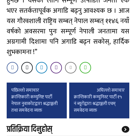
हुनेछ । यसका लागि सम्पूर्णं उत्पीडित जनता एक
भएर सतर्कतापूर्वक अगाडि बढ्नु आवश्यक छ । आज
यस गौरवशाली राष्ट्रिय सम्बत् नेपाल सम्बत् ११४६ नयाँ
वर्षको अवसरमा पुनः सम्पूर्ण नेपाली जनतामा यस
अग्रगामी दिशामा पनि अगाडि बढ्न सकोस्, हार्दिक
शुभकामना !”
Post
पछिल्लाे समाचार
अघिल्लाे समाचार
navigation
क्रान्तिकारी कम्युनिष्ट पार्टी
क्रान्तिकारी कम्युनिस्ट पार्टी १५
नेपाल नुवाकोटद्वारा श्रद्धाञ्जली
नं ब्यूरोद्वारा श्रद्धाञ्जली एवम्
तथा समवेदना व्यक्त
समवेदना व्यक्त
प्रतिक्रिया दिनुहोस्