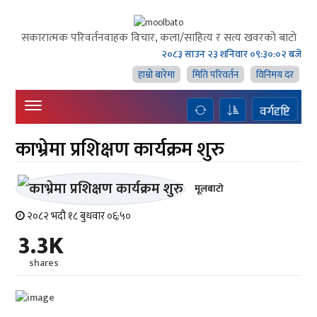
सकारात्मक परिवर्तनवाहक विचार, कला/साहित्य र सत्य खवरको बाटाे
२०८३ साउन २३ शनिवार
०९:३०:०२ बजे
हाम्राे बारेमा
मिति परिवर्तन
विनिमय दर
वर्गदृष्टि
काभ्रेमा प्रशिक्षण कार्यक्रम शुरु
मूलबाटाे
२०८२ भदौ १८ बुधवार ०६:५०
3.3K
shares