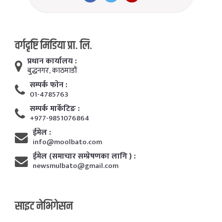
वर्गदृष्टि मिडिया प्रा. लि.
प्रधान कार्यालय :
बुद्धनगर, काठमाडाैं
सम्पर्क फाेन :
01-4785763
सम्पर्क मार्केटिङ :
+977-9851076864
ईमेल :
info@moolbato.com
ईमेल (समाचार सम्प्रेषणका लागि ) :
newsmulbato@gmail.com
साइट नेभिगेसन