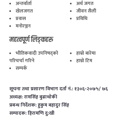
अन्तर्वार्ता
अर्थ जगत
खेलजगत
जीवन सैली
प्रवास
प्रविधि
मनोरञ्जन
महत्वपूर्ण लिङ्कहरू
भाैतिकवादी उपनिषद्काे
हाम्राे बारेमा
परिचर्चा गरिने
हाम्राे टिम
सम्पर्क
सूचना तथा प्रसारण विभाग दर्ता नं.: १३०६-२०७५/ ७६
अध्यक्ष: रामसिंह बुढाथाेकी
प्रबन्ध निर्देशक: हुकुम बहादुर सिंह
सम्पादक: हिरामणि दु:खी