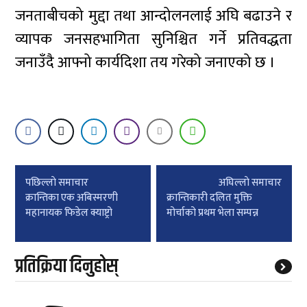
जनताबीचको मुद्दा तथा आन्दोलनलाई अघि बढाउने र
व्यापक जनसहभागिता सुनिश्चित गर्ने प्रतिवद्धता
जनाउँदै आफ्नो कार्यदिशा तय गरेको जनाएको छ ।
Post
पछिल्लाे समाचार
अघिल्लाे समाचार
navigation
क्रान्तिका एक अबिस्मरणी
क्रान्तिकारी दलित मुक्ति
महानायक फिडेल क्याष्ट्रो
मोर्चाको प्रथम भेला सम्पन्न
प्रतिक्रिया दिनुहोस्