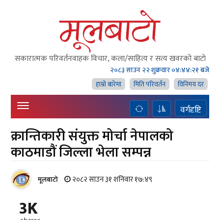
सकारात्मक परिवर्तनवाहक विचार, कला/साहित्य र सत्य खवरको बाटाे
२०८३ साउन २२ शुक्रवार
०४:४४:२१ बजे
हाम्राे बारेमा
मिति परिवर्तन
विनिमय दर
वर्गदृष्टि
क्रान्तिकारी संयुक्त मोर्चा नेपालको
काठमाडौं जिल्ला भेला सम्पन्न
२०८२ साउन ३१ शनिवार १७:४९
मूलबाटाे
3K