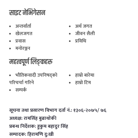
साइट नेभिगेसन
अन्तर्वार्ता
अर्थ जगत
खेलजगत
जीवन सैली
प्रवास
प्रविधि
मनोरञ्जन
महत्वपूर्ण लिङ्कहरू
भाैतिकवादी उपनिषद्काे
हाम्राे बारेमा
परिचर्चा गरिने
हाम्राे टिम
सम्पर्क
सूचना तथा प्रसारण विभाग दर्ता नं.: १३०६-२०७५/ ७६
अध्यक्ष: रामसिंह बुढाथाेकी
प्रबन्ध निर्देशक: हुकुम बहादुर सिंह
सम्पादक: हिरामणि दु:खी