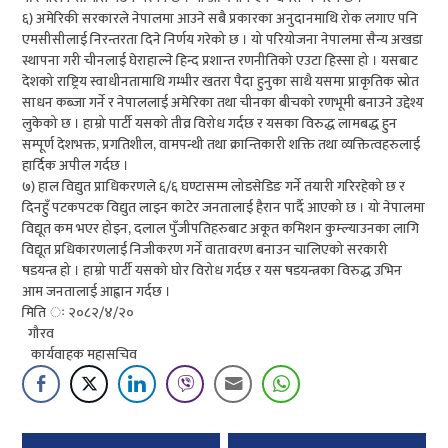
६) अमेरिकी सरकारले नेपालमा आउने सबै प्रकारका अनुदानमाथि रोक लगाए पनि
एमसीसीलाई निरन्तरता दिने निर्णय गरेको छ । यो परियोजना नेपालमा सैन्य अखडा
स्थापना गरी चीनलाई घेराहाल्ने हिन्द प्रशान्त रणनीतिको एउटा हिस्सा हो । यसबाट
देशको राष्ट्रिय स्वाधीनतामाथि गम्भीर खतरा पैदा हुनुका साथै यसमा प्राकृतिक स्रोत
साधन कब्जा गर्ने र नेपाललाई अमेरिका तथा चीनका बीचको रणभूमी बनाउने उद्देश्य
लुकेको छ । हाम्रो पार्टी यसको तीव्र विरोध गर्दछ र यसका विरुद्ध लामबद्ध हुन
सम्पूर्ण देशभक्त, प्रगतिशील, वामपन्थी तथा क्रान्तिकारी शक्ति तथा व्यक्तित्वहरुलाई
हार्दिक अपील गर्दछ ।
७) हाल विद्युत प्राधिकरणले ६/६ घण्टासम्म लोडसेडिङ गर्ने तयारी गरिरहेको छ र
दिनहुँ पटकपटक विद्युत लाइन काटेर जनतालाई हैरान पार्दै आएको छ । यो नेपालमा
विद्यूत कम भएर होइन, दलाल पुँजीपतिहरुबाट अकूत कमिशन कुम्ल्याउनका लागि
विद्यूत प्रधिकारणलाई निजीकरण गर्ने वातावरण बनाउन चालिएको सरकारी
षडयन्त्र हो । हाम्रो पार्टी यसको घोर विरोध गर्दछ र यस षडयन्त्रका विरुद्ध उभिन
आम जनतालाई आह्वान गर्दछ ।
मिति ः २०८२/४/२०
गौरव
कार्यवाहक महासचिव