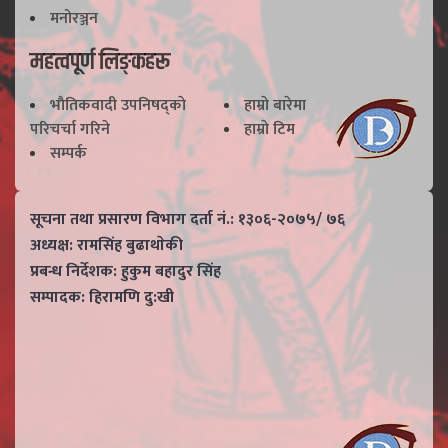
मनोरञ्जन
महत्वपूर्ण लिङ्कहरू
भाैतिकवादी उपनिषद्काे
हाम्राे बारेमा
परिचर्चा गरिने
हाम्राे टिम
सम्पर्क
सूचना तथा प्रसारण विभाग दर्ता नं.: १३०६-२०७५/ ७६
अध्यक्ष: रामसिंह बुढाथाेकी
प्रबन्ध निर्देशक: हुकुम बहादुर सिंह
सम्पादक: हिरामणि दु:खी