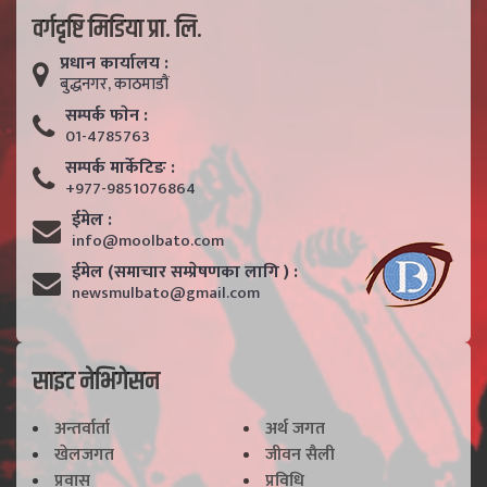
वर्गदृष्टि मिडिया प्रा. लि.
प्रधान कार्यालय :
बुद्धनगर, काठमाडाैं
सम्पर्क फाेन :
01-4785763
सम्पर्क मार्केटिङ :
+977-9851076864
ईमेल :
info@moolbato.com
ईमेल (समाचार सम्प्रेषणका लागि ) :
newsmulbato@gmail.com
साइट नेभिगेसन
अन्तर्वार्ता
अर्थ जगत
खेलजगत
जीवन सैली
प्रवास
प्रविधि