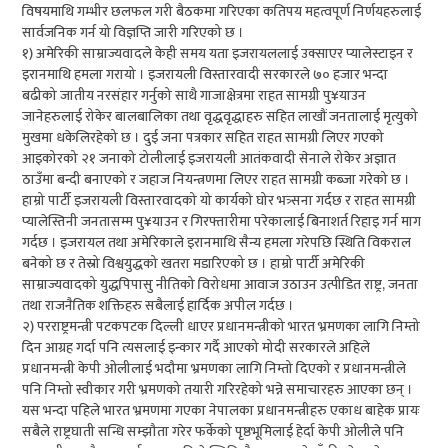
विषयमाथि गम्भीर छलफल गरी बैठकमा गरिएका कतिपय महत्वपूर्ण निर्णयहरुलाई
सार्वजनिक गर्न यो विज्ञप्ति जारी गरिएको छ ।
१) अमेरिकी साम्राज्यवादले केही समय यता इजरायललाई उक्साएर प्यालेस्टाइन र
इरानमाथि हमला गरायो । इजरायली विस्तारवादी सरकारले ७० हजार भन्दा
बढीको जातीय नरसंहार गर्नुको साथै गाजाक्षेत्रमा राहत सामग्री पु¥याउन
जानेहरुलाई रोकेर बालबालिका तथा वृद्धवृद्धाहरु सहित लाखौं जनतालाई मृत्युको
मुखमा धकेलिरहेको छ । दुई जना पत्रकार सहित राहत सामग्री लिएर गएको
आइकोरको २१ जनाको टोलीलाई इजरायली आतंकवादी सेनाले रोकेर अज्ञात
ठाउँमा बन्दी बनाएको र जहाज नियन्त्रणमा लिएर राहत सामग्री कब्जा गरेको छ ।
हाम्रो पार्टी इजरायली विस्तारवादको यो कार्यको घोर भत्र्सना गर्दछ र राहत सामग्री
प्यालेस्तिनी जनतासम्म पु¥याउन र गिरफ्तारीमा परेकालाई बिनाशर्त रिहाइ गर्न माग
गर्दछ । इजरायल तथा अमेरिकाले इरानमाथि सैन्य हमला गरेपछि स्थिति विकराल
बनेको छ र तेस्रो विश्वयुद्धको खतरा मडारिएको छ । हाम्रो पार्टी अमेरिकी
साम्राज्यवादको युद्धपिपासु नीतिको विरोधमा आवाज उठाउन उत्पीडित राष्ट्र, जनता
तथा राजनैतिक शक्तिहरु सबैलाई हार्दिक अपील गर्दछ ।
२) परराष्ट्रमन्त्री पटकपटक दिल्ली धाएर प्रधानमन्त्रीको भारत भ्रमणका लागि निम्तो
दिन आग्रह गर्दा पनि त्यसलाई इन्कार गर्दै आएको मोदी सरकारले अहिले
प्रधानमन्त्री केपी ओलीलाई भदौमा भ्रमणका लागि निम्तो दिएको र प्रधानमन्त्रीले
पनि निम्तो स्वीकार गरी भ्रमणको तयारी गरिरहेको भन्ने समाचारहरु आएका छन् ।
यस भन्दा पहिले भारत भ्रमणमा गएका नेपालका प्रधानमन्त्रीहरु एकाध बाहेक प्रायः
सबैले राष्ट्रघाती सन्धि सम्झौता गरेर फर्केको पृष्ठभूमिलाई हेर्दा केपी ओलीले पनि