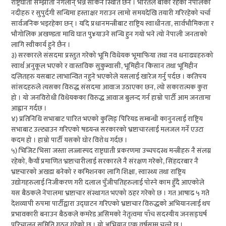
राष्ट्रघाती सम्झौता नगर्लान् भन्न सकिने स्थिति छैन । भारतले बाँकी रहेका नेपालका
नदीहरु र सुपुर्दगी सन्धिमा हस्ताक्षर गराउन लामो समयदेखि तयारी गरिरहेको चर्चा
सार्वजनिक भइरहेका छन् । यदि प्रधानमन्त्रीबाट राष्ट्रिय स्वाधीनता, सार्वभौमिकता र
भौगोलिक अखण्डता माथि घात पु¥याउने सन्धि हुन गयो भने त्यो नेपाली जनताको
लागि स्वीकार्य हुने छैन ।
३) सरकारले संसदमा प्रस्तुत गरेको भूमि विधेयक भूमाफिया तथा नव धनाढ्यहरुको
स्वार्थ अनुकूल भएको र वास्तविक सुकुम्वासी, भूमिहीन किसान तथा भूमिहीन
दलितहरु यसबाट लाभान्वित नहुने भएकोले यसलाई खारेज गर्नु पर्दछ । कतिपय
सांसदहरुले त्यसका विरुद्ध संसदमा आवाज उठाएका छन, त्यो सकारात्मक कुरा
हो । यो जनविरोधी विधेयकका विरुद्ध आवाज बुलन्द गर्न हाम्रो पार्टी आम जनतामा
आह्वान गर्दछ ।
४) प्रतिनिधि सभाबाट पारित भएको कुलिङ् पिरियड सम्बन्धी कानुनलाई राष्ट्रिय
सभाबाट उल्ट्याउन गरिएको षडयन्त्र सरकारको भ्रष्टाचारलाई मलजल गर्ने एउटा
कदम हो । हाम्रो पार्टी यसको घोर विरोध गर्दछ ।
५) भिजिट भिसा जस्ता लज्जास्पद राष्ट्रघाती प्रकरणमा उच्चपदस्थ मन्त्रीहरु नै संलग्न
रहेको, कैयौं प्रमाणित भ्रष्टाचारीलाई सरकारले नै संरक्षण गरेको, सिंहदरबार नै
भ्रष्टचारको अखडा बनेको र कमिशनका लागि शिक्षा, स्वास्थ्य तथा राष्ट्रिय
उद्योगहरुलाई निजीकरण गरी दलाल पुँजीपतिहरुलाई पोस्ने काम हुँदै आएकोले
यस बैठकले नेपालमा भ्रष्टाचार संस्थागत भएको ठहर गरेको छ । गत आषाढ ५ गते
देशव्यापी रुपमा पार्टीद्वारा उद्घाटन गरिएको भ्रष्टाचार विरुद्धको अभियानलाई थप
प्रभावकारी बनाउन बैठकले कमरेड असिमको नेतृत्वमा पाँच सदस्यीय जनसङ्घर्ष
परिचालन समिति गठन गरेको छ । यो अभियान एक वर्षसम्म चल्ने छ ।