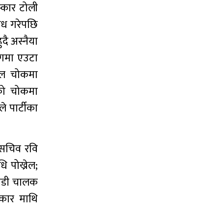
स्कार टोली
रोध गरेपछि
दै अस्नैया
ोगमा एउटा
नवल चोकमा
रको चोकमा
े पार्टीका
हासचिव रवि
ि पोख्रेल;
गाडी चालक
िकार माथि