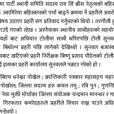
पार्टी स्थायी समिति सदस्य राम सिंं श्रीस नेतृत्वको बहि
्यामिरेमा बहिस्कारको पर्चा बाढ्ने क्रममा नै प्रहरीले अव
षय उठाएर प्रहरी संग प्रतिवाद गर्नुभएको थियो । तरगौली हु
ट गराउदै गएको रहेछ । अस्नैयाका स्थानीय साथीहरुको सहय
 त्यहाँ बाट अभियान टोलीमा साथी थपिएपछि टोली सु
रम बिथोल्न प्रहरी पछि लागेको देखिथ्यो । सुनवल बजा
यबाट खटिएको प्रहरी निरीक्षक बिष्णु प्रसाद पौडेलको टोलील
 इलाका प्रहरी कार्यालय सुनवलले पक्राउ गरेको हो ।
िएम धनेश्वर पोख्रेल ; क्रान्तिकारी पत्रकार महासङ्घ म
र पोखरेल; जिल्ला सदस्य हरु कमल तमु ; रवि पुन ; गुणनिध
वा मुक्ती मोर्चाका जिल्ला संयोजक चन्द्रमान मानन्धर र 
। गिरफतार कमरेडहरुले प्रहरीले विचार राख्न पाउने अध
गर्नुभयो ।