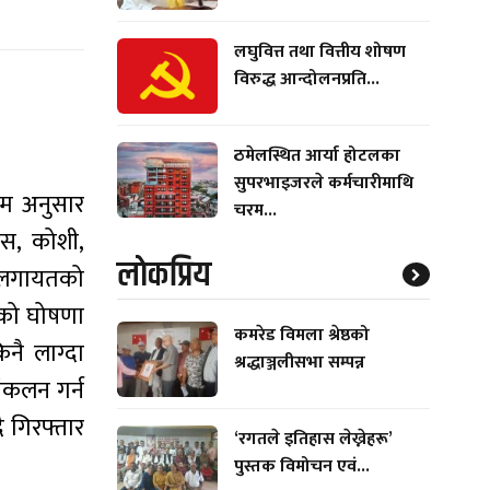
लघुवित्त तथा वित्तीय शोषण
विरुद्ध आन्दोलनप्रति...
ठमेलस्थित आर्या होटलका
सुपरभाइजरले कर्मचारीमाथि
रम अनुसार
चरम...
यास, कोशी,
लाेकप्रिय
णलगायतको
रमको घोषणा
कमरेड विमला श्रेष्ठको
नै लाग्दा
श्रद्धाञ्जलीसभा सम्पन्न
ंकलन गर्न
ै गिरफ्तार
‘रगतले इतिहास लेख्नेहरू’
पुस्तक विमोचन एवं...