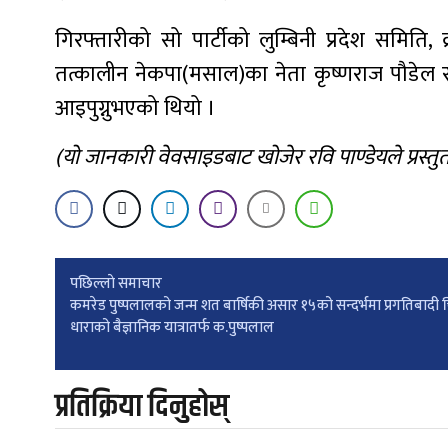
गिरफ्तारीको सो पार्टीको लुम्बिनी प्रदेश समिति
तत्कालीन नेकपा(मसाल)का नेता कृष्णराज पौडेल र
आइपुग्नुभएको थियो ।
(यो जानकारी वेवसाइडबाट खोजेर रवि पाण्डेयले प्रस्तुत
Post
पछिल्लाे समाचार
कमरेड पुष्पलालको जन्म शत बार्षिकी असार १५को सन्दर्भमा प्रगतिबादी 
धाराको बैज्ञानिक यात्रातर्फ क.पुष्पलाल
navigation
प्रतिक्रिया दिनुहोस्