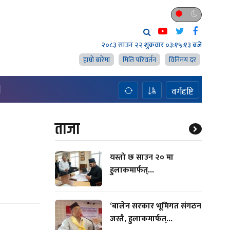
२०८३ साउन २२ शुक्रवार
०३:१५:१४ बजे
हाम्राे बारेमा
मिति परिवर्तन
विनिमय दर
H
वर्गदृष्टि
ताजा
यस्तो छ साउन २० मा
हुलाकमार्फत्...
‘बालेन सरकार भूमिगत संगठन
जस्तै, हुलाकमार्फत्...