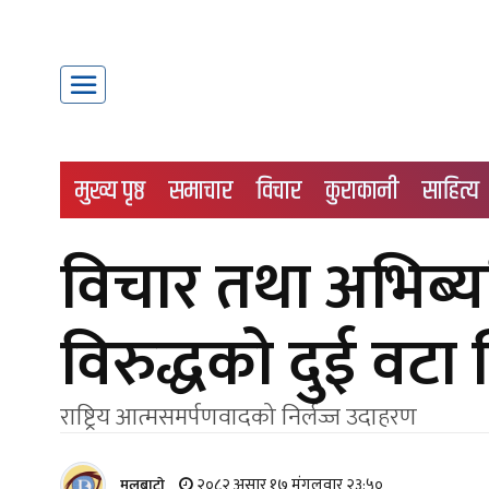
मुख्य पृष्ठ
समाचार
विचार
कुराकानी
साहित्य
विचार तथा अभिब्यक्
विरुद्धको दुई वटा 
राष्ट्रिय आत्मसमर्पणवादको निर्लज्ज उदाहरण
२०८२ असार १७ मंगलवार २३:५०
मूलबाटाे