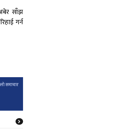
अबेर साँझ
िहाई गर्न
्लाे समाचार