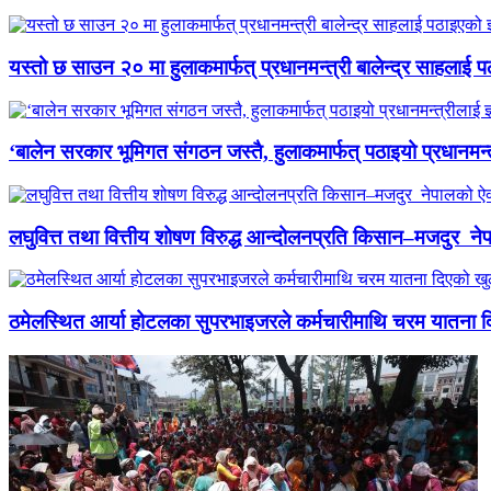
यस्तो छ साउन २० मा हुलाकमार्फत् प्रधानमन्त्री बालेन्द्र साहलाई प
‘बालेन सरकार भूमिगत संगठन जस्तै, हुलाकमार्फत् पठाइयो प्रधानमन्
लघुवित्त तथा वित्तीय शोषण विरुद्ध आन्दोलनप्रति किसान–मजदुर नेप
ठमेलस्थित आर्या होटलका सुपरभाइजरले कर्मचारीमाथि चरम यातना 