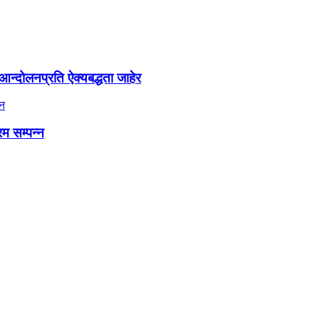
न्दोलनप्रति ऐक्यबद्धता जाहेर
रम सम्पन्न