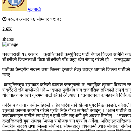
मूलबाटाे
२०८२ असार १६ सोमवार १९:२८
2.6K
shares
नवलपरासी १६ असार – क्रान्तिकारी कम्युनिस्ट पार्टी नेपाल जिल्ला समिति नव
चौधरीको जिवनसाथी बिद्या चौधरीको पाँच कठ्ठा खेत रोपाई गरेको हो । जनयुद्धका
पार्टीका केन्द्रीय सदस्य तथा जिल्ला ईन्चार्ज क्षेत्र बहादुर थापाले जिल्ला पा
गर
‘कम्युनिष्टहरु श्रमबाट कटेको ब्यापक जनगुनासो छ, सामुहिक श्रममा विश्वास नगर्
सेक्रेटरी रवि पाण्डेयले भने – ‘दलाल पुजींवाद संग राजनैतिक तरिकाले लडदैं साम
योजनाहरु बनाउने क्रममा पार्टी रहेको औल्याए । ‘उत्पादनका कामहरुको दिर्घकाली
करिब २२ जना कार्यकर्ताहरुले शहिद परिवारको खेतमा पुगेर बिऊ काड्ने, कोदाली ख
श्रमको काममा सहयोग गरेको प्रति निकै गौरव लागेको बताइन् । ‘आज पार्टीले ह
कार्यक्रमहरु पार्टीले ल्याओस् र हामी पनि सहभागी हुने अवसर मिलोस् ।’ नवलपर
क्रान्तिकारी युवा संघका जिल्ला संयोजक राम प्रसाद अर्गेजा, अखिल(क्रान्तिकार
केन्द्रीय सदस्य तथा जिल्ला संयोजक सोमबहादुर विश्वकर्मा ,थारु मोर्चाका संय