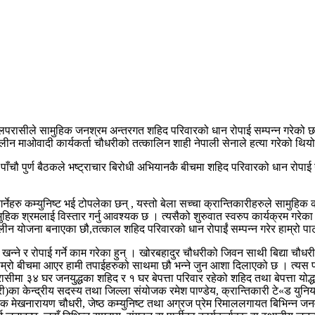
लपरासीले सामुहिक जनश्रम अन्तरगत शहिद परिवारको धान रोपाई सम्पन्न गरेको छ ।
लीन माओवादी कार्यकर्ता चौधरीको तत्कालिन शाही नेपाली सेनाले हत्या गरेको थिय
र्टीको पाँचौ पुर्ण बैठकले भष्ट्राचार बिरोधी अभियानकै बीचमा शहिद परिवारको धान रो
ाए 
नेहरु कम्युनिष्ट भई टोपलेका छन् , यस्तो बेला सच्चा क्रान्तिकारीहरुले सामुहिक
ुहिक श्रमलाई विस्तार गर्नु आवश्यक छ । त्यसैको शुरुवात स्वरुप कार्यक्रम गरेका
न योजना बनाएका छौ,तत्काल शहिद परिवारको धान रोपाईं सम्पन्न गरेर हाम्रो पार्टी 
न्ने र रोपाई गर्ने काम गरेका हुन् । खोरबहादुर चौधरीको जिवन साथी बिद्या चौधरी
ाम्रो बीचमा आएर हामी तपाईहरुको साथमा छौ भन्ने जुन आशा दिलाएको छ । त्यस प्र
ासीमा ३४ घर जनयु्द्धका शहिद र १ घर बेपत्ता परिवार रहेको शहिद तथा बेपत्ता य
ी)का केन्द्रीय सदस्य तथा जिल्ला संयोजक रमेश पाण्डेय, क्रान्तिकारी टे«ड युनि
ोजक मेखनारायण चौधरी, जेष्ठ कम्युनिष्ट तथा अग्रज प्रेम रिमाललगायत बिभिन्न जन