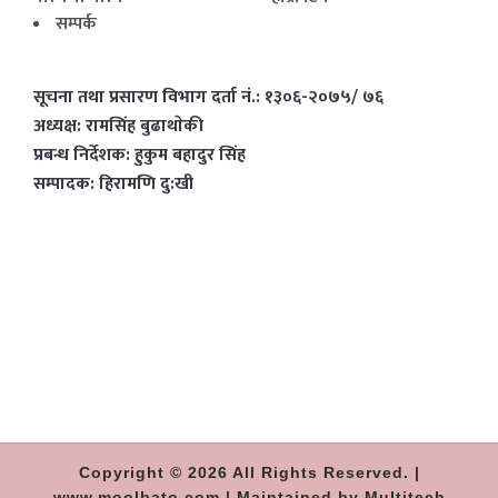
सम्पर्क
सूचना तथा प्रसारण विभाग दर्ता नं.: १३०६-२०७५/ ७६
अध्यक्ष: रामसिंह बुढाथाेकी
प्रबन्ध निर्देशक: हुकुम बहादुर सिंह
सम्पादक: हिरामणि दु:खी
Copyright © 2026 All Rights Reserved. |
www.moolbato.com | Maintained by Multitech