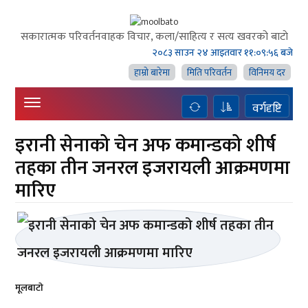
सकारात्मक परिवर्तनवाहक विचार, कला/साहित्य र सत्य खवरको बाटाे
२०८३ साउन २४ आइतवार
११:०९:५६ बजे
हाम्राे बारेमा
मिति परिवर्तन
विनिमय दर
वर्गदृष्टि
इरानी सेनाको चेन अफ कमान्डको शीर्ष
तहका तीन जनरल इजरायली आक्रमणमा
मारिए
मूलबाटाे