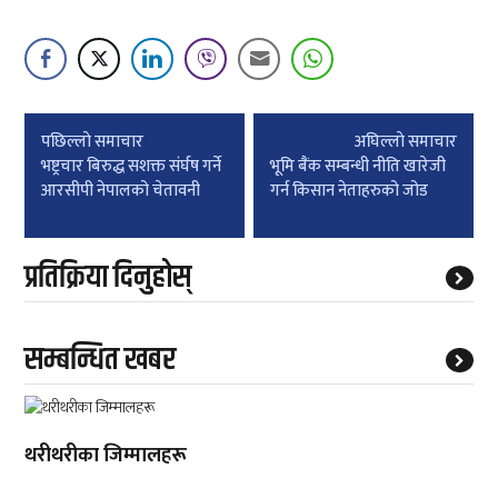
Post
पछिल्लाे समाचार
अघिल्लाे समाचार
navigation
भष्ट्रचार बिरुद्ध सशक्त संर्घष गर्ने
भूमि बैंक सम्बन्धी नीति खारेजी
आरसीपी नेपालको चेतावनी
गर्न किसान नेताहरुको जोड
प्रतिक्रिया दिनुहोस्
सम्बन्धित खबर
थरीथरीका जिम्मालहरू