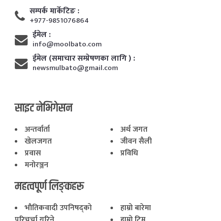
सम्पर्क मार्केटिङ :
+977-9851076864
ईमेल :
info@moolbato.com
ईमेल (समाचार सम्प्रेषणका लागि ) :
newsmulbato@gmail.com
साइट नेभिगेसन
अन्तर्वार्ता
अर्थ जगत
खेलजगत
जीवन सैली
प्रवास
प्रविधि
मनोरञ्जन
महत्वपूर्ण लिङ्कहरू
भाैतिकवादी उपनिषद्काे
हाम्राे बारेमा
परिचर्चा गरिने
हाम्राे टिम