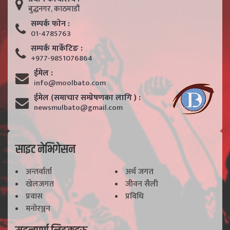
बुद्धनगर, काठमाडाैं
सम्पर्क फाेन :
01-4785763
सम्पर्क मार्केटिङ :
+977-9851076864
ईमेल :
info@moolbato.com
ईमेल (समाचार सम्प्रेषणका लागि ) :
newsmulbato@gmail.com
साइट नेभिगेसन
अन्तर्वार्ता
अर्थ जगत
खेलजगत
जीवन सैली
प्रवास
प्रविधि
मनोरञ्जन