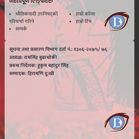
महत्वपूर्ण लिङ्कहरू
भाैतिकवादी उपनिषद्काे
हाम्राे बारेमा
परिचर्चा गरिने
हाम्राे टिम
सम्पर्क
सूचना तथा प्रसारण विभाग दर्ता नं.: १३०६-२०७५/ ७६
अध्यक्ष: रामसिंह बुढाथाेकी
प्रबन्ध निर्देशक: हुकुम बहादुर सिंह
सम्पादक: हिरामणि दु:खी