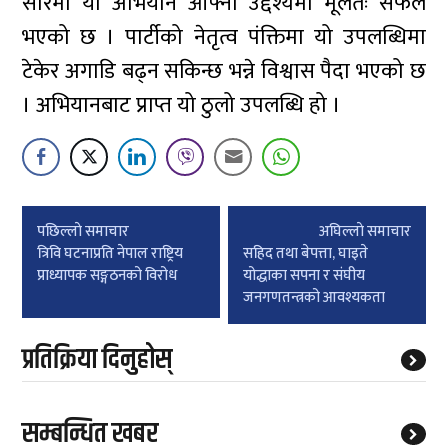
सारमा यो अभियान आफ्नो उद्देश्यमा मूलतः सफल
भएको छ । पार्टीको नेतृत्व पंक्तिमा यो उपलब्धिमा
टेकेर अगाडि बढ्न सकिन्छ भन्ने विश्वास पैदा भएको छ
। अभियानबाट प्राप्त यो ठुलो उपलब्धि हो ।
Post
पछिल्लाे समाचार
अघिल्लाे समाचार
navigation
त्रिवि घटनाप्रति नेपाल राष्ट्रिय
सहिद तथा बेपत्ता, घाइते
प्राध्यापक सङ्गठनको विरोध
योद्धाका सपना र संघीय
जनगणतन्त्रको आवश्यकता
प्रतिक्रिया दिनुहोस्
सम्बन्धित खबर