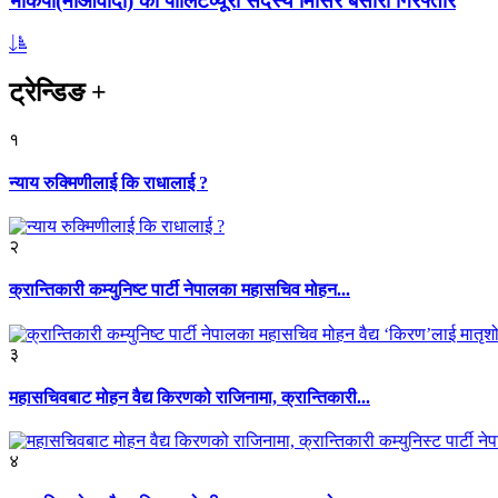
भाकपा(माओवादी) का पोलिटव्यूरो सदस्य मिसिर बेसारा गिरफ्तार
ट्रेन्डिङ
+
१
न्याय रुक्मिणीलाई कि राधालाई ?
२
क्रान्तिकारी कम्युनिष्ट पार्टी नेपालका महासचिव मोहन...
३
महासचिवबाट मोहन वैद्य किरणको राजिनामा, क्रान्तिकारी...
४