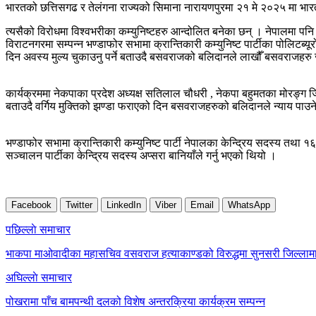
भारतको छत्तिसगढ र तेलंगना राज्यको सिमाना नारायणपुरमा २१ मे २०२५ मा भारतको
त्यसैको विरोधमा विश्वभरीका कम्युनिष्टहरु आन्दोलित बनेका छन् । नेपालमा पनि
विराटनगरमा सम्पन्न भण्डाफोर सभामा क्रान्तिकारी कम्युनिष्ट पार्टीका पोलिटब्य
दिन अवस्य मुल्य चुकाउनु पर्ने बताउदै बसवराजको बलिदानले लाखौँ बसवराजहरु 
कार्यक्रममा नेकपाका प्रदेश अध्यक्ष सतिलाल चौधरी , नेकपा बहुमतका मोरङ्ग जिल्
बताउदै वर्गिय मुक्तिको झण्डा फराएको दिन बसवराजहरुको बलिदानले न्याय पाउने 
भण्डाफोर सभामा क्रान्तिकारी कम्युनिष्ट पार्टी नेपालका केन्द्रिय सदस्य तथा १
सञ्चालन पार्टीका केन्द्रिय सदस्य अप्सरा बानियाँले गर्नु भएको थियो ।
Facebook
Twitter
LinkedIn
Viber
Email
WhatsApp
Post
पछिल्लाे समाचार
navigation
भाकपा माओवादीका महासचिव वसवराज हत्याकाण्डको विरुद्धमा सुनसरी जिल्लामा प
अघिल्लाे समाचार
पोखरामा पाँच बामपन्थी दलको विशेष अन्तरक्रिया कार्यक्रम सम्पन्न