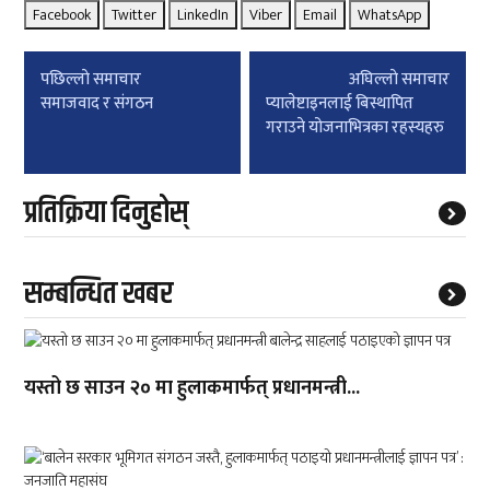
Facebook
Twitter
LinkedIn
Viber
Email
WhatsApp
Post
पछिल्लाे समाचार
अघिल्लाे समाचार
navigation
समाजवाद र संगठन
प्यालेष्टाइनलाई बिस्थापित
गराउने योजनाभित्रका रहस्यहरु
प्रतिक्रिया दिनुहोस्
सम्बन्धित खबर
यस्तो छ साउन २० मा हुलाकमार्फत् प्रधानमन्त्री...