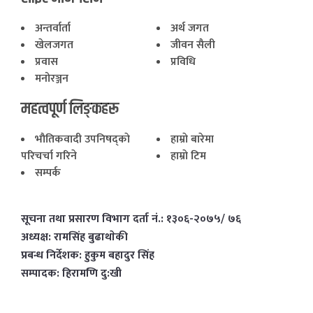
अन्तर्वार्ता
अर्थ जगत
खेलजगत
जीवन सैली
प्रवास
प्रविधि
मनोरञ्जन
महत्वपूर्ण लिङ्कहरू
भाैतिकवादी उपनिषद्काे
हाम्राे बारेमा
परिचर्चा गरिने
हाम्राे टिम
सम्पर्क
सूचना तथा प्रसारण विभाग दर्ता नं.: १३०६-२०७५/ ७६
अध्यक्ष: रामसिंह बुढाथाेकी
प्रबन्ध निर्देशक: हुकुम बहादुर सिंह
सम्पादक: हिरामणि दु:खी