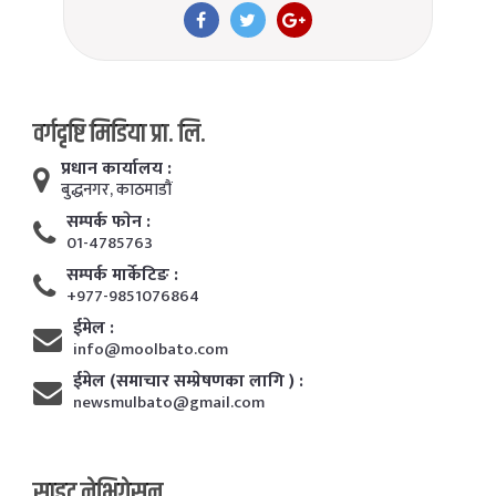
वर्गदृष्टि मिडिया प्रा. लि.
प्रधान कार्यालय :
बुद्धनगर, काठमाडाैं
सम्पर्क फाेन :
01-4785763
सम्पर्क मार्केटिङ :
+977-9851076864
ईमेल :
info@moolbato.com
ईमेल (समाचार सम्प्रेषणका लागि ) :
newsmulbato@gmail.com
साइट नेभिगेसन