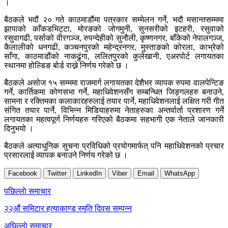
।
बैठकले भदौं २० गते काठमाडौंमा पत्रकार सम्मेलन गर्ने, भदौ मसान्तसम्ममा
झापाको काँकडभिट्टा, मोरङको जोगमुनी, सुनसरीको इटहरी, रसुवाको
रसुवागढी, पर्साको वीरगञ्ज, रुपन्देहीको सुनौली, कृष्णनगर, बाँकेको नेपालगञ्ज,
कैलालीको धनगढी, कञ्चनपुरको महेन्द्रनगर, मुस्ताङको कोरला, काभ्रेको
साँगा, काठमाडौंको नाकढुंगा, ललितपुरको कुलेखानी, एअरपोर्ट लगायतका
स्थानमा होल्डिङ बोर्ड राख्ने निर्णय गरेको छ ।
बैठकले असोज १५ सम्ममा राजमार्ग लगायतका देशैभर व्यापक रुपमा वालपेन्टिङ
गर्ने, कार्तिकमा कोणसभा गर्ने, महाधिवेशनसँग सम्बन्धित जिङ्गलहरु बनाउने,
सामना र रक्तिमका कलाकारहरुलाई तयार पार्ने, महाधिवेशनलाई लक्षित गरी गीत
संगित तयार पार्ने, विभिन्न मिडियाहरुमा नेताहरुका अन्तर्वार्ता प्रशारण गर्ने
लगायतका महत्वपूर्ण निर्णयहरु गरिएको बैठकमा सहभागी एक नेताले जानकारी
दिनुभयो ।
बैठकले अत्याधुनिक सुचना प्रविधिको प्रयोगमार्फत् पनि महाधिवेशनको प्रचार
प्रसारलाई व्यापक बनाउने निर्णय गरेको छ ।
Facebook
Twitter
LinkedIn
Viber
Email
WhatsApp
Post
पछिल्लाे समाचार
navigation
२२औं समिटार हत्याकाण्ड स्मृति दिवस सम्पन्न
अघिल्लाे समाचार