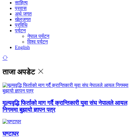
साहित्य
प्रवास
अर्थ जगत
खेलजगत
प्रविधि
पर्यटन
नेपाल पर्यटन
विश्व पर्यटन
English
ताजा अपडेट
मूल्यवृद्धि फिर्ताको माग गर्दै क्रान्तिकारी युवा संघ नेपालले आयल
निगममा बुझायो ज्ञापन पत्र
घण्टाघर