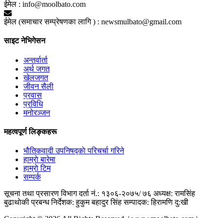
ईमेल :
info@moolbato.com
ईमेल (समाचार सम्प्रेषणका लागि ) :
newsmulbato@gmail.com
साइट नेभिगेसन
अन्तर्वार्ता
अर्थ जगत
खेलजगत
जीवन सैली
प्रवास
प्रविधि
मनोरञ्जन
महत्वपूर्ण लिङ्कहरू
भाैतिकवादी उपनिषद्काे परिचर्चा गरिने
हाम्राे बारेमा
हाम्राे टिम
सम्पर्क
सूचना तथा प्रसारण विभाग दर्ता नं.: १३०६-२०७५/ ७६
अध्यक्ष: रामसिंह
बुढाथाेकी
प्रबन्ध निर्देशक: हुकुम बहादुर सिंह
सम्पादक: हिरामणि दु:खी