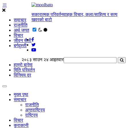
सकारात्मक परिवर्तनवाहक विचार, कला/साहित्य र सत्य
खवरको बाटाे
समाचार
राजनीति
अर्थ जगत
विचार
जीवन सैली
बर्गदृस्ती
२०८३ साउन २४ आइतवार
हाम्राे बारेमा
मिति परिवर्तन
विनिमय दर
मुख्य पृष्ठ
समाचार
राजनीति
अन्तराष्ट्रिय
राष्ट्रिय
विचार
कुराकानी