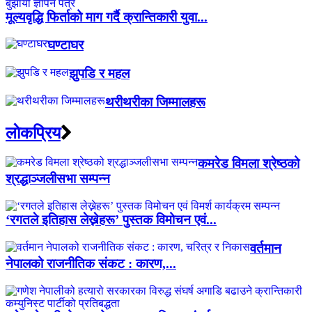
मूल्यवृद्धि फिर्ताको माग गर्दै क्रान्तिकारी युवा...
घण्टाघर
झुपडि र महल
थरीथरीका जिम्मालहरू
लाेकप्रिय
कमरेड विमला श्रेष्ठको
श्रद्धाञ्जलीसभा सम्पन्न
‘रगतले इतिहास लेख्नेहरू’ पुस्तक विमोचन एवं...
वर्तमान
नेपालको राजनीतिक संकट : कारण,...