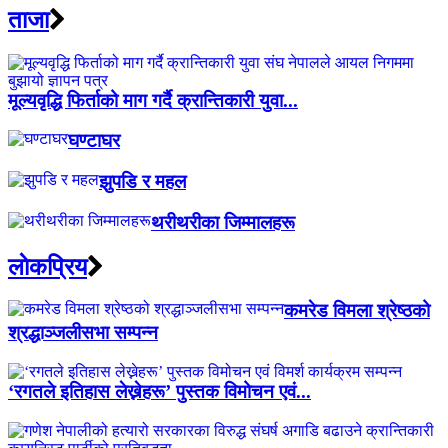
ताजा
मूल्यवृद्धि फिर्ताको माग गर्दै क्रान्तिकारी युवा...
घण्टाघर
झुपडि र महल
थरीथरीका जिम्मालहरू
लाेकप्रिय
कमरेड विमला श्रेष्ठको
श्रद्धाञ्जलीसभा सम्पन्न
‘रगतले इतिहास लेख्नेहरू’ पुस्तक विमोचन एवं...