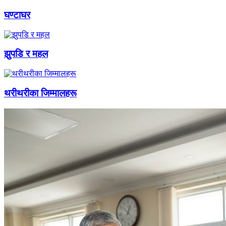
घण्टाघर
झुपडि र महल
थरीथरीका जिम्मालहरू