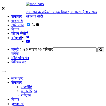
सकारात्मक परिवर्तनवाहक विचार, कला/साहित्य र सत्य
खवरको बाटाे
समाचार
राजनीति
अर्थ जगत
विचार
जीवन सैली
बर्गदृस्ती
हाम्राे
२०८३ साउन २३ शनिवार
बारेमा
मिति परिवर्तन
विनिमय दर
मुख्य पृष्ठ
समाचार
राजनीति
अन्तराष्ट्रिय
राष्ट्रिय
विचार
कुराकानी