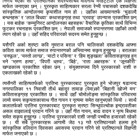
निर्णय भएको सो प्रतिष्ठानका सदस्यसचिव मोदनाथ मरहट्टाले एक विज्ञप्ती
मार्फत जनाएका छन् । पुरस्कृत साहित्यकार सरला रेग्मी पचासको दशकदेखि
सांस्कृतिक आन्दोलनमा कृयाशील नाम हो । उहाँका आख्यानतर्फ ‘चुडाल्दै
बन्धनहरू’ र ‘लाल बिधवा’ कथासङ्ग्रह तथा ‘प्रवाह’ उपन्यास प्रकाशित छन्
। यस बाहेक ‘कम्युनिस्ट आन्दोलनका बहसहरू’ वैचारिक कृतिका साथै विभिन्न
फुटकर रचनाहरू प्रकाशित छन् । नेपाली समाजको रुपान्तरणमा उहाँको लामो
त्याग रहेको छ । उहाँ सहिद परिवारको सदस्य समेत हुनुहुन्छ ।
यसैगरि अर्का श्रष्टा कवि नुमराज बराल पनि चालिसको दशकदेखि आफ्ना
कविता काव्य मार्फत समाज रुपान्तरणको अभियानमा सकृय हुनुहुन्छ । बरालका
‘वनफूल’, ‘यस्तो लाग्छ’, ‘माटो र पसिना’ र ‘हिम शृङ्खला’ कवितासङ्ग्रह हुन
भने ‘भ्रुण हत्या’, ‘विपरी ध्रुव’, ‘बिहे’, ‘राता अक्षरहरू’ र ‘जूनकीरी’
खण्डकाव्य प्रकाशित रहेका छन् । संयुक्तरुपमा दिने पुरस्कारको राशी रु
एकलाखको रहेको छ ।
त्यसैगरी साहित्यतर्फको प्रतिभा पुरस्कारबाट पुरस्कृत हुने भोजपुर षडानन्द
नगरपालिका ११ निवासी तीर्थ बहादुर तामाङ (पेमा)को ‘बिहानी खोज्ने मन’
कवितासङ्ग्रह प्रकाशित छ । साथै उहाँ चोमोलोङ्मा सांस्कृतिक परिवारमा
लामो समय सकृयताकासाथ गीत गायन र नृत्यमा समेत रहनुभएको थियो । साथै
कलातर्फको प्रतिभा पुरस्कारबाट पुरस्कृत स्रष्टा सिन्धुपाल्चोक इन्द्रावतीका
असल वाइवालाई प्रदान गरिने छ । उहाँ गीत गायन, बाद्य वादन र नृत्य बिधामा
समेत सकृय हुनुहुन्छ । प्रतिभा पुरस्कारको राशी जनही पच्चीस हजारको रहेको
छ । यी सबै पुरस्कारहरू आगामी जेठ १३ गते प्रतिष्ठानको हलमा हुने
सांस्कृतिक वलिदान दिवसका अवसरमा प्रदान गरिने सो प्रतिष्ठानले विज्ञप्ती
मार्फत जनाएको छ ।