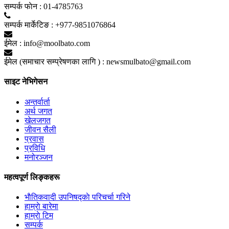
सम्पर्क फाेन :
01-4785763
सम्पर्क मार्केटिङ :
+977-9851076864
ईमेल :
info@moolbato.com
ईमेल (समाचार सम्प्रेषणका लागि ) :
newsmulbato@gmail.com
साइट नेभिगेसन
अन्तर्वार्ता
अर्थ जगत
खेलजगत
जीवन सैली
प्रवास
प्रविधि
मनोरञ्जन
महत्वपूर्ण लिङ्कहरू
भाैतिकवादी उपनिषद्काे परिचर्चा गरिने
हाम्राे बारेमा
हाम्राे टिम
सम्पर्क