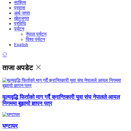
साहित्य
प्रवास
अर्थ जगत
खेलजगत
प्रविधि
पर्यटन
नेपाल पर्यटन
विश्व पर्यटन
English
ताजा अपडेट
मूल्यवृद्धि फिर्ताको माग गर्दै क्रान्तिकारी युवा संघ नेपालले आयल
निगममा बुझायो ज्ञापन पत्र
घण्टाघर