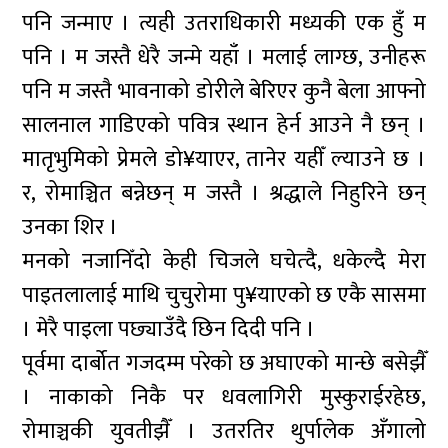
पनि जन्माए । त्यही उतराधिकारी मध्यकी एक हुँ म
पनि । म जस्तै धेरै जन्मे यहाँ । मलाई लाग्छ, उनीहरू
पनि म जस्तै भावनाको डोरीले बेरिएर कुनै बेला आफ्नो
सालनाल गाडिएको पवित्र स्थान हेर्न आउने नै छन् ।
मातृभुमिको प्रेमले डो¥याएर, तानेर यहीँ ल्याउने छ ।
र, रोमाञ्चित बन्नेछन् म जस्तै । श्रद्धाले निहुरिने छन्
उनका शिर ।
मनको नजानिँदो केही चिजले घचेत्दै, धकेल्दै मेरा
पाइतलालाई माथि चुचुरोमा पु¥याएको छ एकै सासमा
। मेरै पाइला पछ्याउँदै छिन दिदी पनि ।
पूर्वमा दार्बोत गजदम्म परेको छ अघाएको मान्छे बसेझैँ
। नाकाको निकै पर धवलागिरी मुस्कुराईरहेछ,
रोमाञ्चकी युवतीझैँ । उतरतिर थुर्पालेक अँगालो