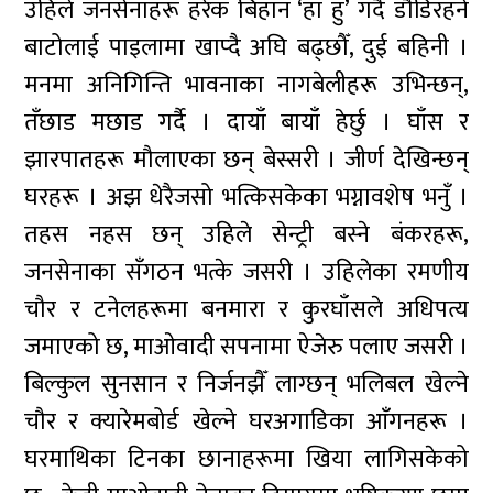
उहिले जनसेनाहरू हरेक बिहान ‘हा हु’ गर्दै डौडिरहने
बाटोलाई पाइलामा खाप्दै अघि बढ्छौँ, दुई बहिनी ।
मनमा अनिगिन्ति भावनाका नागबेलीहरू उभिन्छन्,
तँछाड मछाड गर्दै । दायाँ बायाँ हेर्छु । घाँस र
झारपातहरू मौलाएका छन् बेस्सरी । जीर्ण देखिन्छन्
घरहरू । अझ धेरैजसो भत्किसकेका भग्नावशेष भनुँ ।
तहस नहस छन् उहिले सेन्ट्री बस्ने बंकरहरू,
जनसेनाका सँगठन भत्के जसरी । उहिलेका रमणीय
चौर र टनेलहरूमा बनमारा र कुरघाँसले अधिपत्य
जमाएको छ, माओवादी सपनामा ऐजेरु पलाए जसरी ।
बिल्कुल सुनसान र निर्जनझैँ लाग्छन् भलिबल खेल्ने
चौर र क्यारेमबोर्ड खेल्ने घरअगाडिका आँगनहरू ।
घरमाथिका टिनका छानाहरूमा खिया लागिसकेको