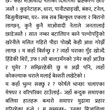
छ– केही माओवादी नेताका दिमागमा भ्रष्टिकरण छाए
जस्तै । कुइनेटाहरू, धारा, पानीट्याङ्खी, बंकर, टनेल,
बिजुलीखम्बा, घर– सब सब बिल्कुल एकला र बिरानो
लाग्छन्, कुनै कुनै माओवादी नेताले जनतालाई
छाडेजस्तै । सात नम्बर बटालिएन बस्ने पल्नोपट्टिको
खरेनीले मसित गहिरो पीडा पोख्दै केही आश गरेझैँ
लाग्छ । म कहाँ बिर्सन्छु र ? त्यहाँ चराका गुँड खोज्दै
हिँडेकी थिएँ, उफ ! त्यो बालउमँगको उमेर कहाँ आउँछ
र घुमेर ? सम्झिरहेकी छु म अझै पनि, त्यहाँ
कोकल्याक चराले मलाई बेस्सरी लखेटेको ।
म कहाँ भुल्न सक्छु र ? फोर्षले भान्छा चलाएका
मेषघर र वरिपरिका ठाउँलाई– जहाँ बन्दुक समाएका
बलिया हातहरू बन्चरो समाएर मुढामा प्रहार
गरिरहेका हुन्थे । म सम्झन्छु– उनका मिजाशिला