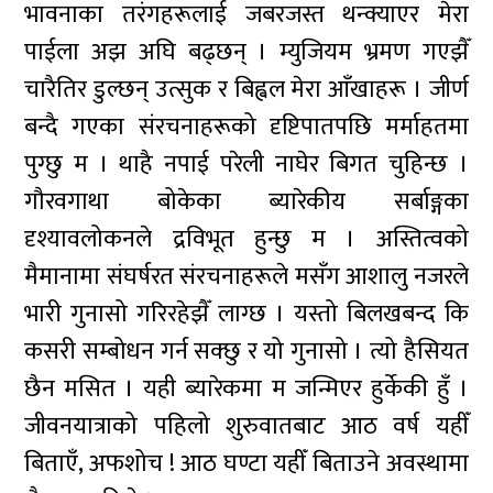
भावनाका तरंगहरूलाई जबरजस्त थन्क्याएर मेरा
पाईला अझ अघि बढ्छन् । म्युजियम भ्रमण गएझैँ
चारैतिर डुल्छन् उत्सुक र बिह्वल मेरा आँखाहरू । जीर्ण
बन्दै गएका संरचनाहरूको दृष्टिपातपछि मर्माहतमा
पुग्छु म । थाहै नपाई परेली नाघेर बिगत चुहिन्छ ।
गौरवगाथा बोकेका ब्यारेकीय सर्बाङ्गका
दृश्यावलोकनले द्रविभूत हुन्छु म । अस्तित्वको
मैमानामा संघर्षरत संरचनाहरूले मसँग आशालु नजरले
भारी गुनासो गरिरहेझैँ लाग्छ । यस्तो बिलखबन्द कि
कसरी सम्बोधन गर्न सक्छु र यो गुनासो । त्यो हैसियत
छैन मसित । यही ब्यारेकमा म जन्मिएर हुर्केकी हुँ ।
जीवनयात्राको पहिलो शुरुवातबाट आठ वर्ष यहीँ
बिताएँ, अफशोच ! आठ घण्टा यहीँ बिताउने अवस्थामा