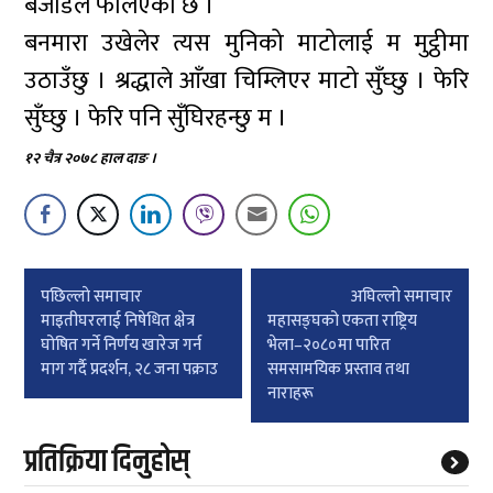
बेजोडैले फेलिएको छ ।
बनमारा उखेलेर त्यस मुनिको माटोलाई म मुट्ठीमा
उठाउँछु । श्रद्धाले आँखा चिम्लिएर माटो सुँघ्छु । फेरि
सुँघ्छु । फेरि पनि सुँघिरहन्छु म ।
१२ चैत्र २०७८ हाल दाङ ।
Post
पछिल्लाे समाचार
अघिल्लाे समाचार
navigation
माइतीघरलाई निषेधित क्षेत्र
महासङ्घको एकता राष्ट्रिय
घोषित गर्ने निर्णय खारेज गर्न
भेला–२०८०मा पारित
माग गर्दै प्रदर्शन, २८ जना पक्राउ
समसामयिक प्रस्ताव तथा
नाराहरू
प्रतिक्रिया दिनुहोस्