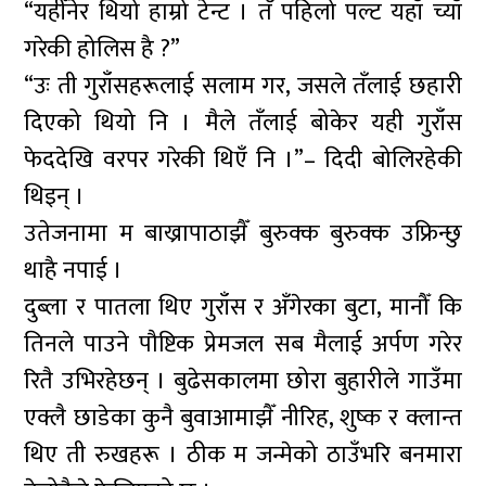
“यहीँनेर थियो हाम्रो टेन्ट । तँ पहिलो पल्ट यहाँ च्याँ
गरेकी होलिस है ?”
“उः ती गुराँसहरूलाई सलाम गर, जसले तँलाई छहारी
दिएको थियो नि । मैले तँलाई बोकेर यही गुराँस
फेददेखि वरपर गरेकी थिएँ नि ।”– दिदी बोलिरहेकी
थिइन् ।
उतेजनामा म बाख्रापाठाझैँ बुरुक्क बुरुक्क उफ्रिन्छु
थाहै नपाई ।
दुब्ला र पातला थिए गुराँस र अँगेरका बुटा, मानौँ कि
तिनले पाउने पौष्टिक प्रेमजल सब मैलाई अर्पण गरेर
रितै उभिरहेछन् । बुढेसकालमा छोरा बुहारीले गाउँमा
एक्लै छाडेका कुनै बुवाआमाझैँ नीरिह, शुष्क र क्लान्त
थिए ती रुखहरू । ठीक म जन्मेको ठाउँभरि बनमारा