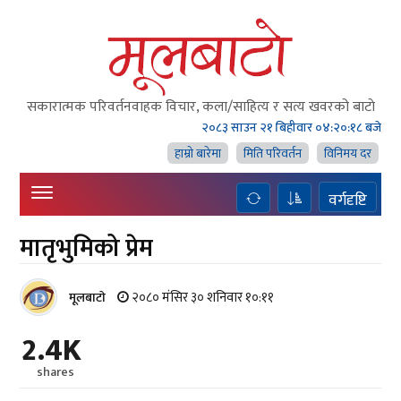
सकारात्मक परिवर्तनवाहक विचार, कला/साहित्य र सत्य खवरको बाटाे
२०८३ साउन २१ बिहीवार
०४:२०:१९ बजे
हाम्राे बारेमा
मिति परिवर्तन
विनिमय दर
वर्गदृष्टि
मातृभुमिको प्रेम
२०८० मंसिर ३० शनिवार १०:११
मूलबाटाे
2.4K
shares