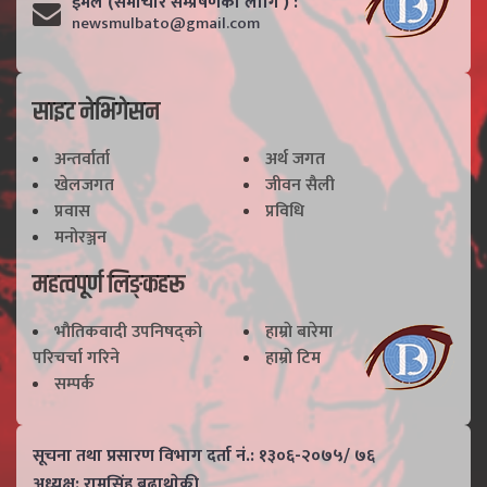
ईमेल (समाचार सम्प्रेषणका लागि ) :
newsmulbato@gmail.com
साइट नेभिगेसन
अन्तर्वार्ता
अर्थ जगत
खेलजगत
जीवन सैली
प्रवास
प्रविधि
मनोरञ्जन
महत्वपूर्ण लिङ्कहरू
भाैतिकवादी उपनिषद्काे
हाम्राे बारेमा
परिचर्चा गरिने
हाम्राे टिम
सम्पर्क
सूचना तथा प्रसारण विभाग दर्ता नं.: १३०६-२०७५/ ७६
अध्यक्ष: रामसिंह बुढाथाेकी