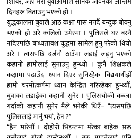
शिबिर, जहाँ मेरा बुवाआमाले सैनिक जीवनका अन्तिम
दिनहरू बिताउनु भएको हो ।
युद्धकालमा बुवाले आठ कक्षा पास नगर्दै बन्दुक बोक्नु
भएको हो अरे कलिलो उमेरमा । पुलिसले घर बस्नै
नदिएपछि बाध्यताबश युद्धमा सामेल हुनु परेको थियो
अरे । त्यसपछि दर्जनौ ठाउँमा लडाई लड्नु भएको
कहानी हामीलाई सुनाउनु हुन्थ्यो । कुनै शिक्षकले
कक्षामा पढाउँदा ध्यान दिएर सुनिरहेका विद्ययार्थीझैँ
हामी चरमोत्कर्षमा ध्यान केन्द्रित गरिरहेका हुन्थ्यौँ,
बुवाका लडाईका कहानी सुनेर । पुलिसचौकी कब्जा
गर्दाको कहानी सुनेर मैले भनेकी थिएँ– “त्यसपछि
पुलिसलाई मार्नु भयो, हैन ?”
“हैन मारेनौँ । दोेहोरो भिडन्तमा मरेका बाहेक अरू
कसैलाई गोली हान्दैनथ्यौँ । बरू घाइतेलाई पनि