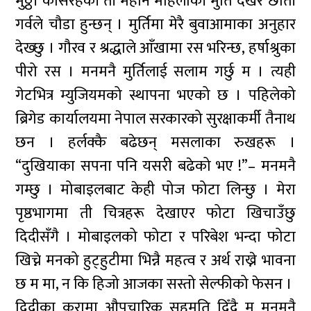
मुठ्ठी कसिरहेकी ती महान महिलाकी मुर्ति देखेर छाती
गर्वले चौडा हुन्छन् । मुर्तिमा मेरै बुवाआमाका अनुहार
देख्छु । गौरव र श्रद्धाले आँखामा रस भरिन्छ, हर्षाश्रुका
पीरो रस । मनमनै मुर्तिलाई सलाम गर्छु म । त्यही
गेटभित्र म्युजियमको स्थापना भएको छ । पहिलेको
ब्रिगेड कार्यालयमा नेपाल सरकारको सुरक्षाकर्मी तैनाथ
छन । हर्लक्कै बढेछन् मसलाका रुखहरू ।
“दुखियाका सपना पनि यसरी बढेको भए !”– मनमनै
गम्छु । मोबाइलबाट केही पोज फोटा लिन्छु । मेरा
पृष्ठभागमा ती चित्रहरू देखाएर फोटा खिचाउँछु
दिदीसँगै । मोबाइलको फोटा र परिबेश भन्दा फोटा
खिच्ने मनको हुट्हुटीमा भिन्नै महत्व र अर्थ राख्ने भावना
छ म मा, न कि हिजो आजका सस्तो सेल्फीको फेसन ।
दिदीका कुरामा औपचारिक सहमति दिँदै म मनमनै