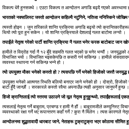
विकल्प धेरै हुनसक्थे । एउटा विकल्प त आन्दोलन अगाडि बढ्दै गएको अवस्थामा हाम
भारतको नक्सलिस्ट जस्तो आन्दोलन कहिल्यै नटुंगिने, नतिजा ननिस्किने जोखिम प
त्यस्तो होइन । जुन तरिकाले शान्ति प्रक्रिया अगाडि बढ्यो त्यो क्रान्तिकारीह
थियो त्यो पूरा हुन सकेन । यो शान्ति प्रक्रियाले देशलाई गलत बाटोमा लग्यो ।
तपाईंले नेतृत्व गरेको पार्टी शान्ति प्रक्रिया नै गलत भनेर फरक बाटोबाट जान
हामीले त विद्रोह गर्दा नै १२ बुँदे सहमति गलत भएको छ भनेर भन्यौं । जनयुद्धको अन
विभाजित भयो । विभाजित भइसकेपछि त कसरी गर्न सकिन्छ । हामीले संसदवादमा वि
व्यवस्था स्थापना गर्न सकिन्छ भन्ने हो ।
त्यो उपयुक्त मौका भनेको कस्तो हो ? त्यसपछि गर्ने भनेको हिजोको जस्तै जनयुद्ध
उपयुक्त भनेको आत्मगत स्थिति बलियो बनाएर जाने भनेको हो । दोस्रो, हिजोको जस्
बाटो हुँदै जान्छौं । सरकारले कस्तो रवैया अपनाउँछ त्यही अनुसार जानुपर्ने हुन्छ 
हिजो क्रान्तिलाई त्यो स्तरमा उठाउने जो मूल नेतृत्व हुनुहुन्थ्यो, तपाईंहरूला
त्यसलाई नेतृत्व गर्ने बाबुराम, प्रचण्ड र हामी नै हौं । बाबुरामजीले कम्युनिस्ट व
व्यवस्थाको रक्षा गर्ने भए रूपान्तरण कहाँ गर्ने ? कुरा नै मिलेन । त्यस कारणले नेतृ
आन्दोलनमा शुद्धतावादी धारबाट जाने, नेताहरू टुक्राटुक्रा भएर कोठामा सीमित 