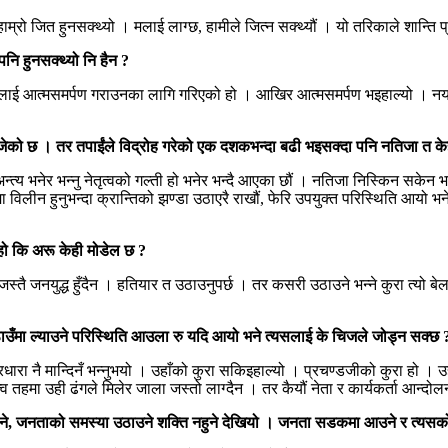
्रो जित हुनसक्थ्यो । मलाई लाग्छ, हामीले जित्न सक्थ्यौं । यो तरिकाले शान्ति प्
नि हुनसक्थ्यो नि हैन ?
रूलाई आत्मसमर्पण गराउनका लागि गरिएको हो । आखिर आत्मसमर्पण भइहाल्यो । नयाँ ज
 खोजेको छ । तर तपाईंले विद्रोह गरेको एक दशकभन्दा बढी भइसक्दा पनि नतिजा त क
्त्य भनेर भन्नु नेतृत्वको गल्ती हो भनेर भन्दै आएका छौं । नतिजा निस्किन सकेन भनेक
लीन हुनुभन्दा क्रान्तिको झण्डा उठाएरै राखौं, फेरि उपयुक्त परिस्थिति आयो भ
 हो कि अरू केही मोडेल छ ?
तै जनयुद्ध हुँदैन । हतियार त उठाउनुपर्छ । तर कसरी उठाउने भन्ने कुरा त्यो बे
।
ई एकठाउँमा ल्याउने परिस्थिति आउला रु यदि आयो भने त्यसलाई के चिजले जोड्न सक्छ 
िचारधारा नै मान्दिनँ भन्नुभयो । उहाँको कुरा सकिइहाल्यो । प्रचण्डजीको कुरा हो । उह
त्व तहमा उही ढंगले मिलेर जाला जस्तो लाग्दैन । तर कैयौं नेता र कार्यकर्ता आन्दोलन गर्
हुने, जनताको समस्या उठाउने शक्ति नहुने देखियो । जनता सडकमा आउने र त्यसको ने