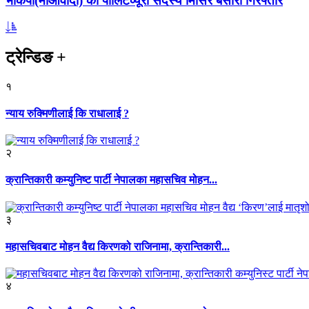
भाकपा(माओवादी) का पोलिटव्यूरो सदस्य मिसिर बेसारा गिरफ्तार
ट्रेन्डिङ
+
१
न्याय रुक्मिणीलाई कि राधालाई ?
२
क्रान्तिकारी कम्युनिष्ट पार्टी नेपालका महासचिव मोहन...
३
महासचिवबाट मोहन वैद्य किरणको राजिनामा, क्रान्तिकारी...
४