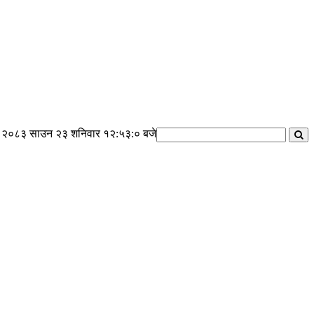
२०८३ साउन २३ शनिवार
१२:५३:०१ बजे