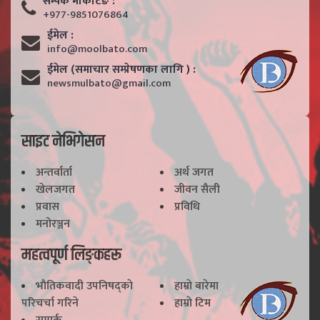
सम्पर्क मार्केटिङ :
+977-9851076864
ईमेल :
info@moolbato.com
ईमेल (समाचार सम्प्रेषणका लागि ) :
newsmulbato@gmail.com
साइट नेभिगेसन
अन्तर्वार्ता
अर्थ जगत
खेलजगत
जीवन सैली
प्रवास
प्रविधि
मनोरञ्जन
महत्वपूर्ण लिङ्कहरू
भाैतिकवादी उपनिषद्काे
हाम्राे बारेमा
परिचर्चा गरिने
हाम्राे टिम