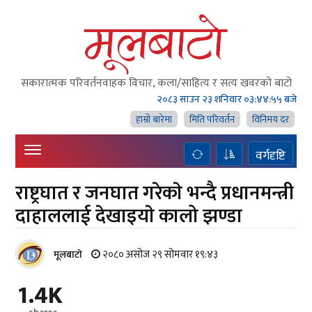
सकारात्मक परिवर्तनवाहक विचार, कला/साहित्य र सत्य खवरको बाटाे
२०८३ साउन २३ शनिवार
०३:४४:५६ बजे
हाम्राे बारेमा
मिति परिवर्तन
विनिमय दर
वर्गदृष्टि
राष्ट्रघात र जनघात गरेकाे भन्दै प्रधानमन्त्री
दाहाललाई देखाइयाे कालो झण्डा
२०८० असोज २९ सोमवार १९:४३
मूलबाटाे
1.4K