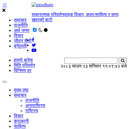
सकारात्मक परिवर्तनवाहक विचार, कला/साहित्य र सत्य
खवरको बाटाे
समाचार
राजनीति
अर्थ जगत
विचार
जीवन सैली
बर्गदृस्ती
हाम्राे बारेमा
मिति परिवर्तन
२०८३ साउन २३ शनिवार
११:०९:४२ बजे
विनिमय दर
मुख्य पृष्ठ
समाचार
राजनीति
अन्तराष्ट्रिय
राष्ट्रिय
विचार
कुराकानी
साहित्य