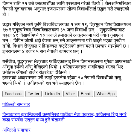
विमान राति ११ बजे काठमाडौंका लागि प्रस्थान गरेको थियो । तेलअभिभस्थित
नेपाली दूतावासका अनुसार इजरायलमा रहेका विद्यार्थीलाई उद्धार गरी ल्याइएको
हो ।
उद्धार गरिएका मध्ये कृषि विश्वविद्यालयका १ सय १९, त्रिभुवन विश्वविद्यालयका
९७ र सुदूरपश्चिम विश्वविद्यालयका ३५ जना विद्यार्थी छन् । सुदूरपश्चिमबाट
गएका ४९ विद्यार्थीमध्ये १० जनाले हमासको आक्रमणमा परी ज्यान गुमाएका
छन् । विपिन जोशी अझै बेपत्ता छन् भने आक्रमणमा परी घाइते भएका प्रवीण
डाँगी, विधान सेजुवाल र हिमाञ्चल कट्टेलको इजरायलमै उपचार भइरहेको छ ।
इजरायलमा ४ हजार ५ सय नेपाली कामदार छन् ।
यसैबीच, युद्धग्रस्त क्षेत्रबाट फर्किएकालाई लिन विमानस्थलमा पुगेका आफन्तको
आँशुमा हर्षको आँसु देखिएको थियो । परिवारजनहरू भावविव्हल भएका थिए ।
उनीहरू अँगालो हालेर रोइरहेका देखिन्थे ।
हमासको आक्रमणमा परी त्यहाँ इन्टर्नमा रहेका १० नेपाली विद्यार्थीको मृत्यु
भएको थियो । उनीहरूको शव भने ल्याइएको छैन ।
Facebook
Twitter
LinkedIn
Viber
Email
WhatsApp
Post
पछिल्लाे समाचार
navigation
विनाकारण क्रान्तिकारी कम्युनिस्ट पार्टीका नेता पक्राउ, अविलम्ब रिहा नगरे
कडा संघर्षमा उत्रन बाध्य हुने चेतावनी
अघिल्लाे समाचार