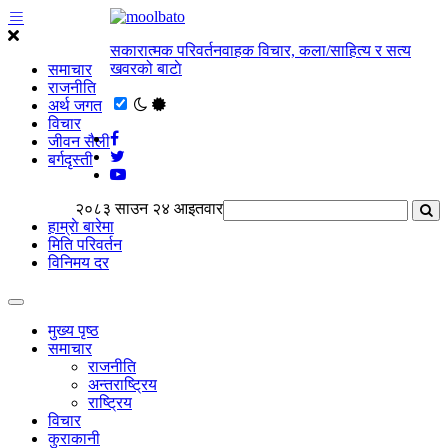
सकारात्मक परिवर्तनवाहक विचार, कला/साहित्य र सत्य
खवरको बाटाे
समाचार
राजनीति
अर्थ जगत
विचार
जीवन सैली
बर्गदृस्ती
२०८३ साउन २४ आइतवार
हाम्राे बारेमा
मिति परिवर्तन
विनिमय दर
मुख्य पृष्ठ
समाचार
राजनीति
अन्तराष्ट्रिय
राष्ट्रिय
विचार
कुराकानी