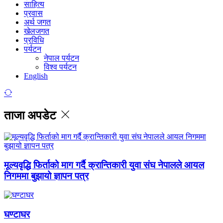
साहित्य
प्रवास
अर्थ जगत
खेलजगत
प्रविधि
पर्यटन
नेपाल पर्यटन
विश्व पर्यटन
English
ताजा अपडेट
मूल्यवृद्धि फिर्ताको माग गर्दै क्रान्तिकारी युवा संघ नेपालले आयल
निगममा बुझायो ज्ञापन पत्र
घण्टाघर