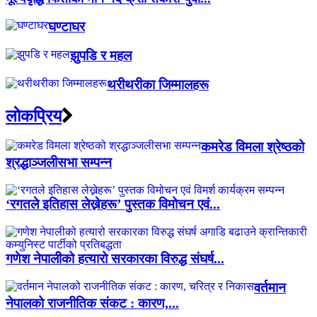
घण्टाघर
झुपडि र महल
थरीथरीका जिम्मालहरू
लाेकप्रिय
कमरेड विमला श्रेष्ठको
श्रद्धाञ्जलीसभा सम्पन्न
‘रगतले इतिहास लेख्नेहरू’ पुस्तक विमोचन एवं...
गणेश नेपालीको हत्यारो सरकारका विरुद्ध संघर्ष...
वर्तमान
नेपालको राजनीतिक संकट : कारण,...