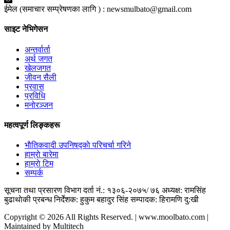
ईमेल (समाचार सम्प्रेषणका लागि ) :
newsmulbato@gmail.com
साइट नेभिगेसन
अन्तर्वार्ता
अर्थ जगत
खेलजगत
जीवन सैली
प्रवास
प्रविधि
मनोरञ्जन
महत्वपूर्ण लिङ्कहरू
भाैतिकवादी उपनिषद्काे परिचर्चा गरिने
हाम्राे बारेमा
हाम्राे टिम
सम्पर्क
सूचना तथा प्रसारण विभाग दर्ता नं.: १३०६-२०७५/ ७६
अध्यक्ष: रामसिंह
बुढाथाेकी
प्रबन्ध निर्देशक: हुकुम बहादुर सिंह
सम्पादक: हिरामणि दु:खी
Copyright © 2026 All Rights Reserved. | www.moolbato.com |
Maintained by Multitech