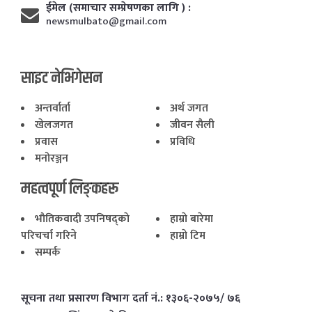
ईमेल (समाचार सम्प्रेषणका लागि ) :
newsmulbato@gmail.com
साइट नेभिगेसन
अन्तर्वार्ता
अर्थ जगत
खेलजगत
जीवन सैली
प्रवास
प्रविधि
मनोरञ्जन
महत्वपूर्ण लिङ्कहरू
भाैतिकवादी उपनिषद्काे
हाम्राे बारेमा
परिचर्चा गरिने
हाम्राे टिम
सम्पर्क
सूचना तथा प्रसारण विभाग दर्ता नं.: १३०६-२०७५/ ७६