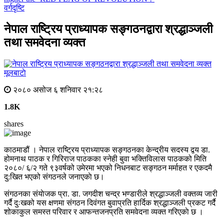
वर्गदृष्टि
नेपाल राष्ट्रिय प्राध्यापक सङ्गठनद्वारा श्रद्धाञ्जली
तथा समवेदना व्यक्त
मूलबाटाे
२०८० असोज ६ शनिवार २१:२८
1.8K
shares
काठमाडौं । नेपाल राष्ट्रिय प्राध्यापक सङ्गठनका केन्द्रीय सदस्य द्वय डा.
होमनाथ पाठक र गिरिराज पाठकका स्नेही बुवा भक्तिविलास पाठकको मिति
२०८०/ ६/२ गते ९३वर्षको उमेरमा भएको निधनबाट सङ्गठन मर्माहत र एकदमै
दु:खित भएको संगठनले जनाएकाे छ।
संगठनका संयाेजक प्रा. डा. जगदीश चन्द्र भण्डारीले श्रद्धाञ्जली वक्तव्य जारी
गर्दै दुःखको यस क्षणमा संगठन दिवंगत बुवाप्रति हार्दिक श्रद्धाञ्जली प्रकट गर्दै
शोकाकुल समस्त परिवार र आफन्तजनप्रति समवेदना व्यक्त गरिएकाे छ ।