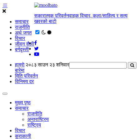
सकारात्मक परिवर्तनवाहक विचार, कला/साहित्य र सत्य
खवरको बाटाे
समाचार
राजनीति
अर्थ जगत
विचार
जीवन सैली
बर्गदृस्ती
हाम्राे
२०८३ साउन २३ शनिवार
बारेमा
मिति परिवर्तन
विनिमय दर
मुख्य पृष्ठ
समाचार
राजनीति
अन्तराष्ट्रिय
राष्ट्रिय
विचार
कुराकानी