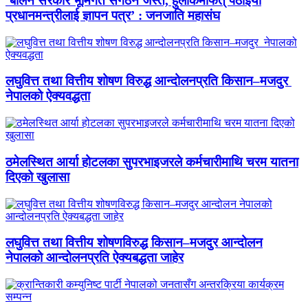
‘बालेन सरकार भूमिगत संगठन जस्तै, हुलाकमार्फत् पठाइयो
प्रधानमन्त्रीलाई ज्ञापन पत्र’ : जनजाति महासंघ
लघुवित्त तथा वित्तीय शोषण विरुद्ध आन्दोलनप्रति किसान–मजदुर
नेपालको ऐक्यवद्धता
ठमेलस्थित आर्या होटलका सुपरभाइजरले कर्मचारीमाथि चरम यातना
दिएको खुलासा
लघुवित्त तथा वित्तीय शोषणविरुद्ध किसान–मजदुर आन्दोलन
नेपालको आन्दोलनप्रति ऐक्यबद्धता जाहेर