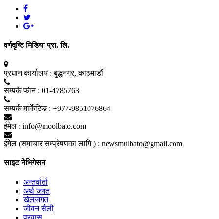
वर्गदृष्टि मिडिया प्रा. लि.
प्रधान कार्यालय :
बुद्धनगर, काठमाडाैं
सम्पर्क फाेन :
01-4785763
सम्पर्क मार्केटिङ :
+977-9851076864
ईमेल :
info@moolbato.com
ईमेल (समाचार सम्प्रेषणका लागि ) :
newsmulbato@gmail.com
साइट नेभिगेसन
अन्तर्वार्ता
अर्थ जगत
खेलजगत
जीवन सैली
प्रवास