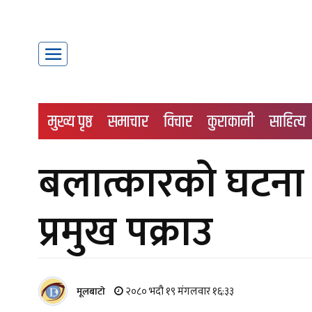
मुख्य पृष्ठ
समाचार
विचार
कुराकानी
साहित्य
बलात्कारको घटना 
प्रमुख पक्राउ
२०८० भदौ १९ मंगलवार १६:३३
मूलबाटाे