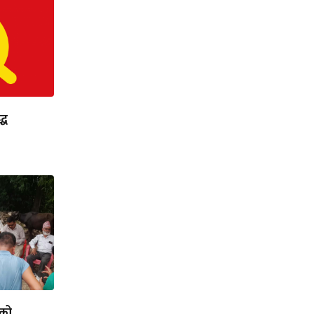
्ध
लको