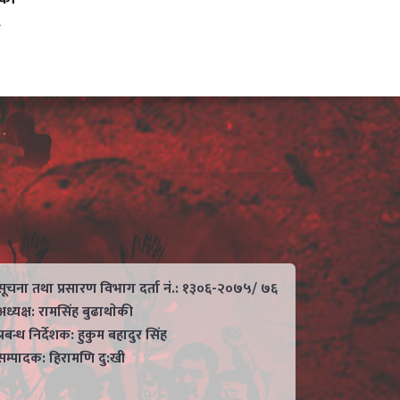
.
सूचना तथा प्रसारण विभाग दर्ता नं.: १३०६-२०७५/ ७६
अध्यक्ष: रामसिंह बुढाथाेकी
प्रबन्ध निर्देशक: हुकुम बहादुर सिंह
सम्पादक: हिरामणि दु:खी