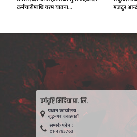
कर्मचारीमाथि चरम यातना...
मजदुर आन्द
वर्गदृष्टि मिडिया प्रा. लि.
प्रधान कार्यालय :
बुद्धनगर, काठमाडाैं
सम्पर्क फाेन :
01-4785763