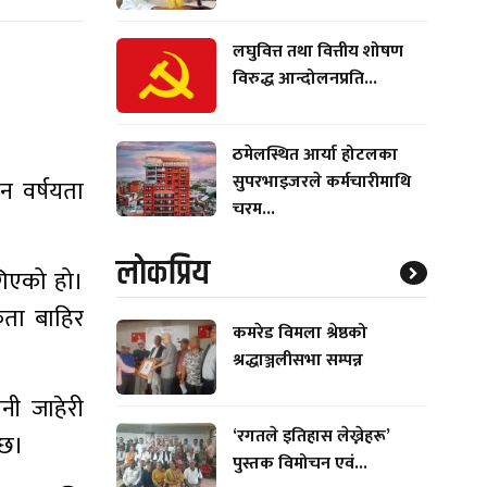
लघुवित्त तथा वित्तीय शोषण
विरुद्ध आन्दोलनप्रति...
ठमेलस्थित आर्या होटलका
सुपरभाइजरले कर्मचारीमाथि
न वर्षयता
चरम...
लाेकप्रिय
गिएको हो।
कता बाहिर
कमरेड विमला श्रेष्ठको
श्रद्धाञ्जलीसभा सम्पन्न
नी जाहेरी
‘रगतले इतिहास लेख्नेहरू’
 छ।
पुस्तक विमोचन एवं...