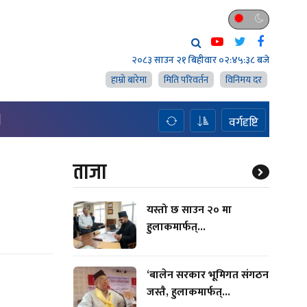
२०८३ साउन २१ बिहीवार
०२:४५:३९ बजे
हाम्राे बारेमा
मिति परिवर्तन
विनिमय दर
H
वर्गदृष्टि
ताजा
यस्तो छ साउन २० मा
हुलाकमार्फत्...
‘बालेन सरकार भूमिगत संगठन
जस्तै, हुलाकमार्फत्...