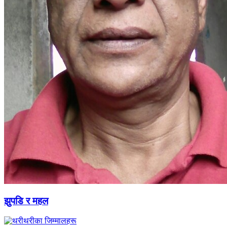
झुपडि र महल