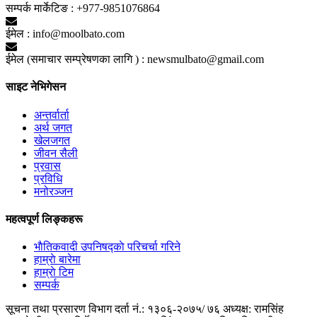
सम्पर्क मार्केटिङ :
+977-9851076864
ईमेल :
info@moolbato.com
ईमेल (समाचार सम्प्रेषणका लागि ) :
newsmulbato@gmail.com
साइट नेभिगेसन
अन्तर्वार्ता
अर्थ जगत
खेलजगत
जीवन सैली
प्रवास
प्रविधि
मनोरञ्जन
महत्वपूर्ण लिङ्कहरू
भाैतिकवादी उपनिषद्काे परिचर्चा गरिने
हाम्राे बारेमा
हाम्राे टिम
सम्पर्क
सूचना तथा प्रसारण विभाग दर्ता नं.: १३०६-२०७५/ ७६
अध्यक्ष: रामसिंह