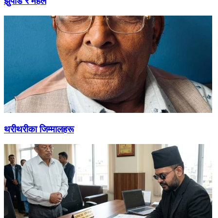
झुपडि र महल
थरीथरीका जिम्मालहरू