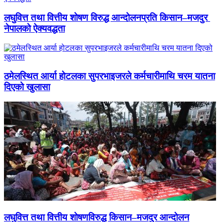
लघुवित्त तथा वित्तीय शोषण विरुद्ध आन्दोलनप्रति किसान–मजदुर
नेपालको ऐक्यवद्धता
ठमेलस्थित आर्या होटलका सुपरभाइजरले कर्मचारीमाथि चरम यातना
दिएको खुलासा
लघुवित्त तथा वित्तीय शोषणविरुद्ध किसान–मजदुर आन्दोलन