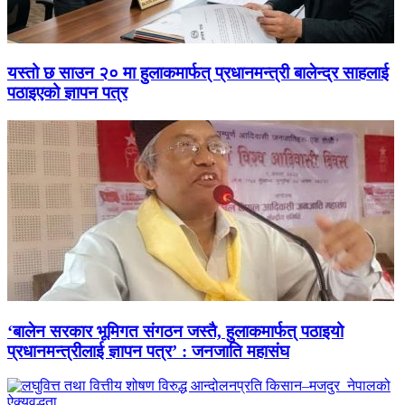
यस्तो छ साउन २० मा हुलाकमार्फत् प्रधानमन्त्री बालेन्द्र साहलाई
पठाइएको ज्ञापन पत्र
‘बालेन सरकार भूमिगत संगठन जस्तै, हुलाकमार्फत् पठाइयो
प्रधानमन्त्रीलाई ज्ञापन पत्र’ : जनजाति महासंघ