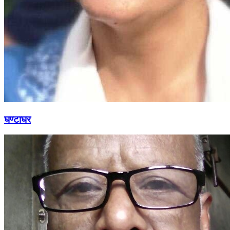
घण्टाघर