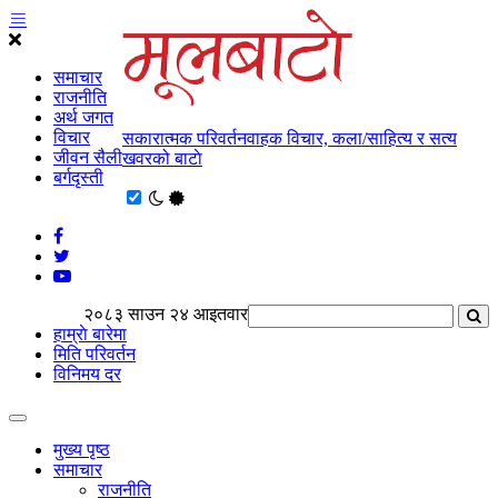
समाचार
राजनीति
अर्थ जगत
विचार
सकारात्मक परिवर्तनवाहक विचार, कला/साहित्य र सत्य
जीवन सैली
खवरको बाटाे
बर्गदृस्ती
२०८३ साउन २४ आइतवार
हाम्राे बारेमा
मिति परिवर्तन
विनिमय दर
मुख्य पृष्ठ
समाचार
राजनीति