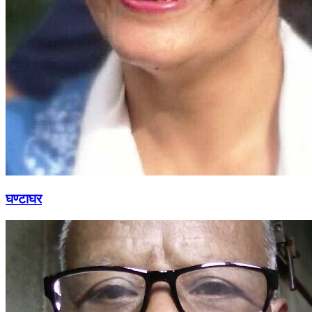
घण्टाघर