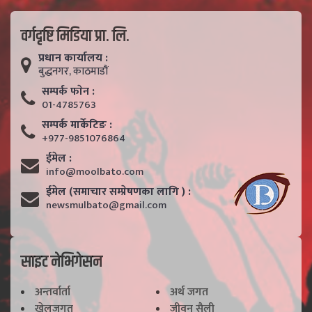
वर्गदृष्टि मिडिया प्रा. लि.
प्रधान कार्यालय :
बुद्धनगर, काठमाडाैं
सम्पर्क फाेन :
01-4785763
सम्पर्क मार्केटिङ :
+977-9851076864
ईमेल :
info@moolbato.com
ईमेल (समाचार सम्प्रेषणका लागि ) :
newsmulbato@gmail.com
साइट नेभिगेसन
अन्तर्वार्ता
अर्थ जगत
खेलजगत
जीवन सैली