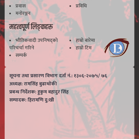
प्रवास
प्रविधि
मनोरञ्जन
महत्वपूर्ण लिङ्कहरू
भाैतिकवादी उपनिषद्काे
हाम्राे बारेमा
परिचर्चा गरिने
हाम्राे टिम
सम्पर्क
सूचना तथा प्रसारण विभाग दर्ता नं.: १३०६-२०७५/ ७६
अध्यक्ष: रामसिंह बुढाथाेकी
प्रबन्ध निर्देशक: हुकुम बहादुर सिंह
सम्पादक: हिरामणि दु:खी