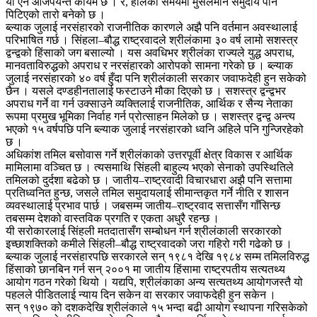
यो ऐन आजपर्यन्त कायम छ । र, हालको समयमा मुसलमान समुदाय पनि
पिटिएको तारो बनेको छ ।
ब्ल्याक जुलाई नरसंहारको राजनीतिक कारणले अझै पनि वर्तमान अवस्थालाई
परिभाषित गर्छ । सिंहला–बौद्ध राष्ट्रवादले श्रीलंकामा ३० वर्ष लामो सशस्त्र
द्वन्द्वको हिंसाको जग बसाल्यो । यस अवधिभर श्रीलंका राज्यले युद्ध अपराध,
मानवताविरुद्धको अपराध र नरसंहारको आरोपको सामना गरेको छ । ब्ल्याक
जुलाई नरसंहारको ४० वर्ष हुँदा पनि श्रीलंकाली सरकार जवाफदेही हुन सकेको
छैन । यसले दण्डहीनतालाई फस्टाउने मौका दिएको छ । सशस्त्र द्वन्द्वभर
अपराध गर्ने वा गर्न उक्साउने व्यक्तिलाई राजनीतिक, आर्थिक र सैन्य नेताका
रूपमा प्रमुख भूमिका निर्वाह गर्न प्रोत्साहन मिलेको छ । सशस्त्र द्वन्द्व अन्त्य
भएको १५ वर्षपछि पनि ब्ल्याक जुलाई नरसंहारको ध्वनि अहिले पनि गुन्जिरहेको
छ ।
अधिकांश तमिल बसोवास गर्ने श्रीलंकाको उत्तरपूर्वी क्षेत्र विकास र आर्थिक
मामिलामा वञ्चित छ । त्यसमाथि सिंहली बाहुल्य भएको सेनाको उपस्थितिले
तमिलको दुर्दशा बढेको छ । जातीय–राष्ट्रवादी विचारधारा अझै पनि सत्तामा
प्रतिध्वनित हुन्छ, जसले तमिल समुदायलाई सीमान्तकृत गर्ने नीति र शासन
व्यवस्थालाई प्रभाव पार्छ । जबसम्म जातीय–राष्ट्रवाद सत्तासँग गाँसिन्छ
तबसम्म देशको वास्तविक प्रगति र एकता अधुरै रहन्छ ।
यी सरोकारलाई सिंहली मतदातासँग सम्बोधन गर्न श्रीलंकाली सरकारको
इच्छाशक्तिको कमीले सिंहली–बौद्ध राष्ट्रवादको जरा गहिरो गरी गढेको छ ।
ब्ल्याक जुलाई नरसंहारपछि सरकारले सन् १९८१ देखि १९८४ सम्म तमिलविरुद्ध
हिंसाको छानबिन गर्न सन् २००१ मा जातीय हिंसामा राष्ट्रपतीय सत्यतथ्य
आयोग गठन गरेको थियो । यद्यपि, श्रीलंकाका अन्य सत्यतथ्य आयोगजस्तै यो
पहलले पीडितलाई न्याय दिन सकेन वा सरकार जवाफदेही हुन सकेन ।
सन् १९७० को दशकदेखि श्रीलंकाले १५ भन्दा बढी आयोग स्थापना गरिसकेको