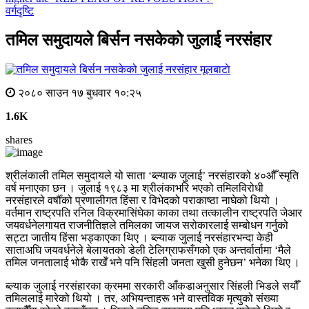
वर्गदृष्टि
तमिल समुदायले बिर्सन नसकेको जुलाई नरसंहार
मूलबाटाे
२०८० साउन १७ बुधवार १०:२५
1.6K
shares
श्रीलंकाली तमिल समुदायले यो साता ‘ब्ल्याक जुलाई’ नरसंहारको ४०औँ स्मृति
वर्ष मनाएका छन । जुलाई १९८३ मा श्रीलंकाभरि भएको तमिलविरोधी
नरसंहारले वर्षौँको प्रणालीगत हिंसा र विभेदको पराकाष्ठा नाघेको थियो ।
वर्तमान राष्ट्रपति रनिल विक्रमासिंघेका काका तथा तत्कालीन राष्ट्रपति जेआर
जयवर्धनेलगायत राजनीतिज्ञले तमिलका जायज सरोकारलाई सम्बोधन गर्नुको
सट्टा जातीय हिंसा भड्काएका थिए । ब्ल्याक जुलाई नरसंहारभन्दा केही
साताअघि जयवर्धनेले बेलायतको डेली टेलिग्राफसँगको एक अन्तर्वार्तामा ‘मैले
तमिल जनतालाई भोकै राखेँ भने पनि सिंहली जनता खुसी हुनेछन’ भनेका थिए ।
ब्ल्याक जुलाई नरसंहारका क्रममा सरकारी आँकडाअनुसार सिंहली भिडले सयौँ
तमिललाई मारेको थियो । तर, अभियन्ताहरू भने वास्तविक मृत्युको संख्या