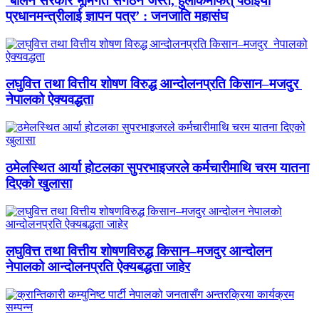
‘बालेन सरकार भूमिगत संगठन जस्तै, हुलाकमार्फत् पठाइयो
प्रधानमन्त्रीलाई ज्ञापन पत्र’ : जनजाति महासंघ
लघुवित्त तथा वित्तीय शोषण विरुद्ध आन्दोलनप्रति किसान–मजदुर
नेपालको ऐक्यवद्धता
ठमेलस्थित आर्या होटलका सुपरभाइजरले कर्मचारीमाथि चरम यातना
दिएको खुलासा
लघुवित्त तथा वित्तीय शोषणविरुद्ध किसान–मजदुर आन्दोलन
नेपालको आन्दोलनप्रति ऐक्यबद्धता जाहेर