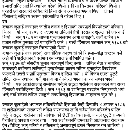
हजारौँमा रहेको बताउँछन । भिडले तमिल व्यवसाय पनि ध्वस्त पारेको थियो र
हजारौँ तमिललाई विस्थापित गरेको थियो । हिंसा नियतवश गरिएको थियो ।
प्रहरी एवं सरकारी अधिकारी हिंसा रोक्न असफल भएका थिए । तिनले
हिंसालाई सक्रिय रूपमा प्रोत्साहित नै गरेका थिए ।
बम
ब्ल्याक जुलाई नरसंहार जातीय तनाव र हिंसाको स्वस्फूर्त विस्फोटको परिणाम
थिएन । यो सन् १९५६ र १९७७ मा तमिलविरोधी नरसंहार शृंखलाको एक कडी
थियो । सन् १९८१ मा जाफ्ना पुस्तकालयमा आगो लगाइयो, जहाँ करिब ९५
हजार तमिल पुस्तक एवं पाण्डुलिपि जले । यस्तै हिंसाका घटनाले सन् १९८३ को
ब्ल्याक जुलाई नरसंहार निम्त्याएको थियो ।
ब्ल्याक जुलाई नरसंहारको राजनीतिक कारण रहेको सिंहला–बौद्ध राष्ट्रवादले
अझै पनि श्रीलंकाको वर्तमान अवस्थालाई परिभाषित गर्छ ।
सन् १९७७ को संसदीय चुनाव महत्वपूर्ण बिन्दु बन्यो । तमिल नेता र नागरिक
समाजको वर्षौँसम्म शान्तिपूर्ण प्रदर्शनका कारण तमिल युनाइटेड लिबरेसन
फ्रन्टले उत्तरी र पूर्वी प्रान्तमा विजय हासिल गर्‍यो । यो विजय एउटा छुट्टै
तमिल राज्य स्थापना गर्ने आकांक्षामा केन्द्रित भएका कारण सम्भव भएको
थियो । यस आकांक्षालाई सम्बोधन गर्नुको सट्टा श्रीलंका सरकारले थप राज्य
हिंसाको प्रतिक्रिया दियो । सन् १९८३ मा शान्तिपूर्ण प्रदर्शन निष्प्रभावी भयो
भन्दै नयाँ बनेका तमिल समूहले राज्यविरुद्ध हिंसात्मक आक्रमण सुरु गरे ।
ब्ल्याक जुलाईको भयानक तमिलविरोधी हिंसाको केही दिनपछि ४ अगस्ट १९८३
मा श्रीलंकाको सरकारले तमिल संरक्षणका लागि संवैधानिक परिवर्तन पारित
गर्नुको सट्टा श्रीलंकाको संविधानको छैटौँ संशोधन गर्‍यो, जसले छुट्टै राज्यको
पैरवीलाई अपराध करार गर्‍यो । यस संशोधनसँगै दमनकारी आतंकवाद रोकथाम
ऐन (पिटिए) लागू गरियो र तमिललाई अन्यायपूर्ण ढंगले गिरफ्तार गर्न थालियो ।