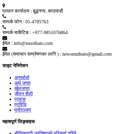
प्रधान कार्यालय :
बुद्धनगर, काठमाडाैं
सम्पर्क फाेन :
01-4785763
सम्पर्क मार्केटिङ :
+977-9851076864
ईमेल :
info@moolbato.com
ईमेल (समाचार सम्प्रेषणका लागि ) :
newsmulbato@gmail.com
साइट नेभिगेसन
अन्तर्वार्ता
अर्थ जगत
खेलजगत
जीवन सैली
प्रवास
प्रविधि
मनोरञ्जन
महत्वपूर्ण लिङ्कहरू
भाैतिकवादी उपनिषद्काे परिचर्चा गरिने