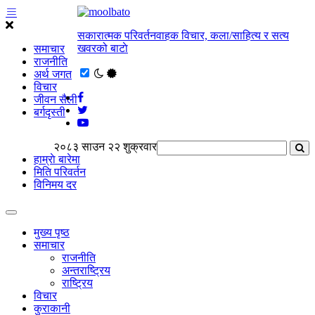
सकारात्मक परिवर्तनवाहक विचार, कला/साहित्य र सत्य
खवरको बाटाे
समाचार
राजनीति
अर्थ जगत
विचार
जीवन सैली
बर्गदृस्ती
२०८३ साउन २२ शुक्रवार
हाम्राे बारेमा
मिति परिवर्तन
विनिमय दर
मुख्य पृष्ठ
समाचार
राजनीति
अन्तराष्ट्रिय
राष्ट्रिय
विचार
कुराकानी