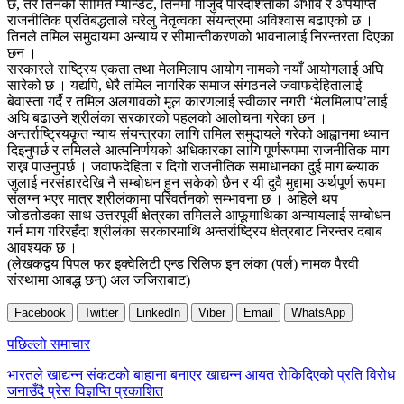
छ, तर तिनको सीमित म्यान्डेट, तिनमा मौजुद पारदर्शिताको अभाव र अपर्याप्त
राजनीतिक प्रतिबद्धताले घरेलु नेतृत्वका संयन्त्रमा अविश्वास बढाएको छ ।
तिनले तमिल समुदायमा अन्याय र सीमान्तीकरणको भावनालाई निरन्तरता दिएका
छन ।
सरकारले राष्ट्रिय एकता तथा मेलमिलाप आयोग नामको नयाँ आयोगलाई अघि
सारेको छ । यद्यपि, धेरै तमिल नागरिक समाज संगठनले जवाफदेहितालाई
बेवास्ता गर्दै र तमिल अलगावको मूल कारणलाई स्वीकार नगरी ‘मेलमिलाप’लाई
अघि बढाउने श्रीलंका सरकारको पहलको आलोचना गरेका छन ।
अन्तर्राष्ट्रियकृत न्याय संयन्त्रका लागि तमिल समुदायले गरेको आह्वानमा ध्यान
दिइनुपर्छ र तमिलले आत्मनिर्णयको अधिकारका लागि पूर्णरूपमा राजनीतिक माग
राख्न पाउनुपर्छ । जवाफदेहिता र दिगो राजनीतिक समाधानका दुई माग ब्ल्याक
जुलाई नरसंहारदेखि नै सम्बोधन हुन सकेको छैन र यी दुवै मुद्दामा अर्थपूर्ण रूपमा
संलग्न भएर मात्र श्रीलंकामा परिवर्तनको सम्भावना छ । अहिले थप
जोडतोडका साथ उत्तरपूर्वी क्षेत्रका तमिलले आफूमाथिका अन्यायलाई सम्बोधन
गर्न माग गरिरहँदा श्रीलंका सरकारमाथि अन्तर्राष्ट्रिय क्षेत्रबाट निरन्तर दबाब
आवश्यक छ ।
(लेखकद्वय पिपल फर इक्वेलिटी एन्ड रिलिफ इन लंका (पर्ल) नामक पैरवी
संस्थामा आबद्ध छन्) अल जजिराबाट)
Facebook
Twitter
LinkedIn
Viber
Email
WhatsApp
Post
पछिल्लाे समाचार
navigation
भारतले खाद्यन्न संकटको बाहाना बनाएर खाद्यन्न आयत रोकिदिएको प्रति विरोध
जनाउँदै प्रेस विज्ञप्ति प्रकाशित