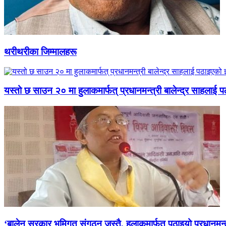
थरीथरीका जिम्मालहरू
यस्तो छ साउन २० मा हुलाकमार्फत् प्रधानमन्त्री बालेन्द्र साहलाई प
‘बालेन सरकार भूमिगत संगठन जस्तै, हुलाकमार्फत् पठाइयो प्रधानमन्