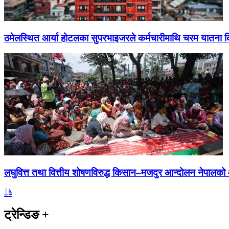
ठमेलस्थित आर्या होटलका सुपरभाइजरले कर्मचारीमाथि चरम यातना 
लघुवित्त तथा वित्तीय शोषणविरुद्ध किसान–मजदुर आन्दोलन नेपालको आ
ट्रेन्डिङ
+