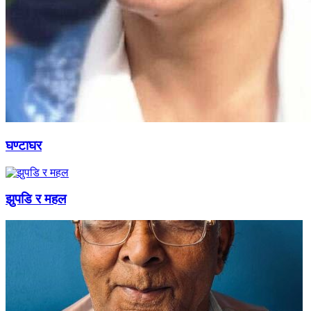
घण्टाघर
झुपडि र महल