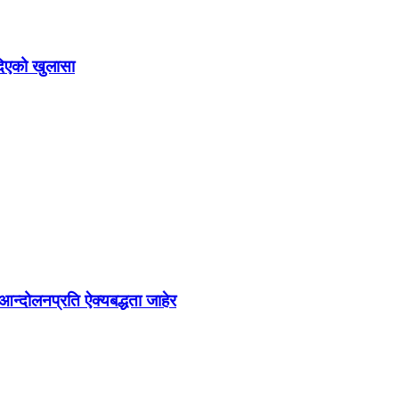
दिएको खुलासा
न्दोलनप्रति ऐक्यबद्धता जाहेर