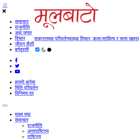
समाचार
राजनीति
अर्थ जगत
विचार
सकारात्मक परिवर्तनवाहक विचार, कला/साहित्य र सत्य खवरक
जीवन सैली
बर्गदृस्ती
हाम्राे बारेमा
मिति परिवर्तन
विनिमय दर
मुख्य पृष्ठ
समाचार
राजनीति
अन्तराष्ट्रिय
राष्ट्रिय