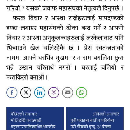
गरियो ? यसको जवाफ महासंघको नेतृत्वले दिनुपर्छ ।
फरक विचार र आस्था राख्नेहरुलाई मापदण्डको
डण्डा लगाएर महासंघको ढोका बन्द गर्ने र आफ्नो
विचार र आस्था अनुकूलकाहरुलाई जस्केलाबाट पनि
भित्र्याउने खेल चलिरहेकै छ । प्रेस स्वतन्त्रताको
नाममा आफ्नै घरभित्र मुखमा राम राम बगलिमा छुरा
भन्ने उखान चरितार्थ नगरौं । घरलाई बलियो र
फराकिलो बनाऔं ।
Post
पछिल्लाे समाचार
अघिल्लाे समाचार
navigation
भोलिदेखि काठमाडौँ
पूर्वी पहाडमा बाढी र पहिरोमा
महानगरपालिकाभित्र भारतीय
परी पाँचको मृत्यु, २८ बेपत्ता