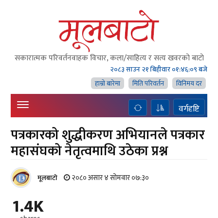
सकारात्मक परिवर्तनवाहक विचार, कला/साहित्य र सत्य खवरको बाटाे
२०८३ साउन २१ बिहीवार
०१:४६:११ बजे
हाम्राे बारेमा
मिति परिवर्तन
विनिमय दर
वर्गदृष्टि
पत्रकारको शुद्धीकरण अभियानले पत्रकार
महासंघको नेतृत्वमाथि उठेका प्रश्न
२०८० असार ४ सोमवार ०७:३०
मूलबाटाे
1.4K