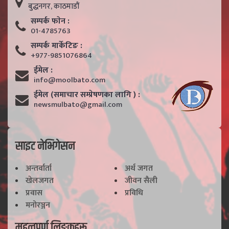
बुद्धनगर, काठमाडाैं
सम्पर्क फाेन :
01-4785763
सम्पर्क मार्केटिङ :
+977-9851076864
ईमेल :
info@moolbato.com
ईमेल (समाचार सम्प्रेषणका लागि ) :
newsmulbato@gmail.com
साइट नेभिगेसन
अन्तर्वार्ता
अर्थ जगत
खेलजगत
जीवन सैली
प्रवास
प्रविधि
मनोरञ्जन
महत्वपूर्ण लिङ्कहरू