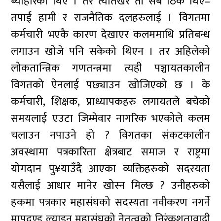
ब्योहोरेका थिए । तर त्यतिखेर ती सबै ठिक थिए–
तपाईं हामी र राजनैतिक दलहरुलाई । विगतमा
कर्मचारी भएकै कारण देखाएर कलममाथि प्रतिबन्ध
लगाउन खोजे पनि सकेको थिएन । तर अहिलेको
लोकतान्त्रिक गणतन्त्रमा त्यही पञ्चायतकालीन
विगतको ऐनलाई पछ्याउन खोजिएको छ । के
कर्मचारी, शिक्षक, प्राध्यापकहरु लगायतले बचेको
समयलाई एउटा जिम्मेवार नागरिक भएकोले कलम
चलाउन नपाउने हो ? विगतका संकटकालीन
अवस्थामा पत्रकारिता क्षेत्रबाट समाज र राष्ट्रमा
योगदान पु¥याउँदै आएका व्यक्तिहरुको सदस्यता
यसैलाई आधार मानेर खोस्न मिल्छ ? उनीहरुको
हकमा पत्रकार महासंघको सदस्यता नवीकरण नगर्ने
मापदण्ड ल्याइनु महासंघको नेतृत्वको निरंकुशतावादी