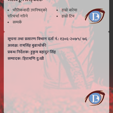
भाैतिकवादी उपनिषद्काे
हाम्राे बारेमा
परिचर्चा गरिने
हाम्राे टिम
सम्पर्क
सूचना तथा प्रसारण विभाग दर्ता नं.: १३०६-२०७५/ ७६
अध्यक्ष: रामसिंह बुढाथाेकी
प्रबन्ध निर्देशक: हुकुम बहादुर सिंह
सम्पादक: हिरामणि दु:खी