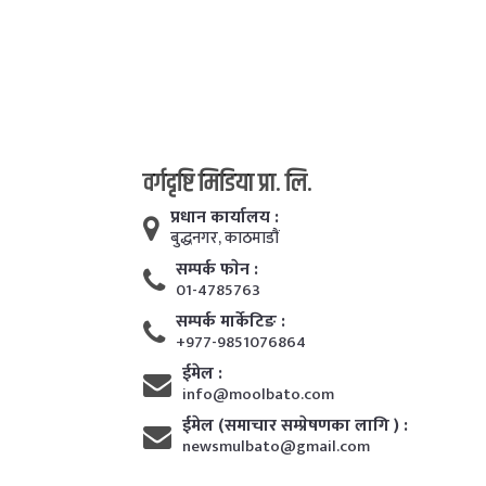
वर्गदृष्टि मिडिया प्रा. लि.
प्रधान कार्यालय :
बुद्धनगर, काठमाडाैं
सम्पर्क फाेन :
01-4785763
सम्पर्क मार्केटिङ :
+977-9851076864
ईमेल :
info@moolbato.com
ईमेल (समाचार सम्प्रेषणका लागि ) :
newsmulbato@gmail.com