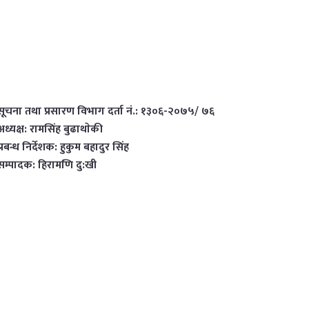
सूचना तथा प्रसारण विभाग दर्ता नं.: १३०६-२०७५/ ७६
अध्यक्ष: रामसिंह बुढाथाेकी
प्रबन्ध निर्देशक: हुकुम बहादुर सिंह
सम्पादक: हिरामणि दु:खी