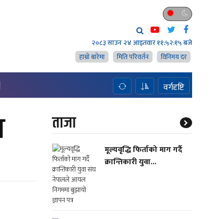
२०८३ साउन २४ आइतवार
११:५२:१६ बजे
हाम्राे बारेमा
मिति परिवर्तन
विनिमय दर
H
वर्गदृष्टि
र
ताजा
मूल्यवृद्धि फिर्ताको माग गर्दै
क्रान्तिकारी युवा...