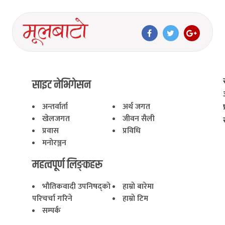
साइट नेभिगेसन
अन्तर्वार्ता
अर्थ जगत
खेलजगत
जीवन सैली
प्रवास
प्रविधि
मनोरञ्जन
महत्वपूर्ण लिङ्कहरू
भाैतिकवादी उपनिषद्काे
हाम्राे बारेमा
परिचर्चा गरिने
हाम्राे टिम
सम्पर्क