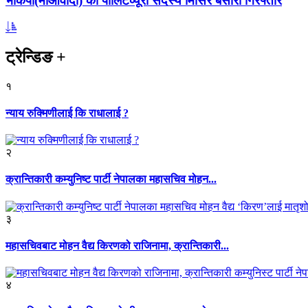
भाकपा(माओवादी) का पोलिटव्यूरो सदस्य मिसिर बेसारा गिरफ्तार
ट्रेन्डिङ
+
१
न्याय रुक्मिणीलाई कि राधालाई ?
२
क्रान्तिकारी कम्युनिष्ट पार्टी नेपालका महासचिव मोहन...
३
महासचिवबाट मोहन वैद्य किरणको राजिनामा, क्रान्तिकारी...
४