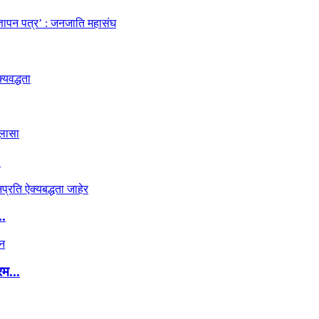
.
..
रम...