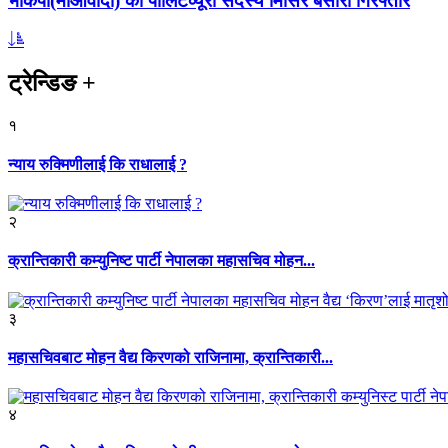
भाकपा(माओवादी) का पोलिटव्यूरो सदस्य मिसिर बेसारा गिरफ्तार
ट्रेन्डिङ
+
१
न्याय रुक्मिणीलाई कि राधालाई ?
२
क्रान्तिकारी कम्युनिष्ट पार्टी नेपालका महासचिव मोहन...
३
महासचिवबाट मोहन वैद्य किरणको राजिनामा, क्रान्तिकारी...
४