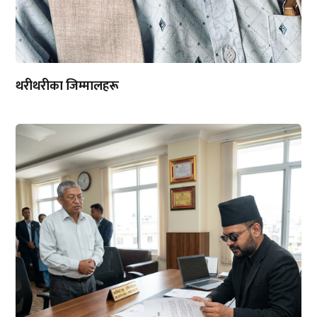
थरीथरीका जिम्मालहरू