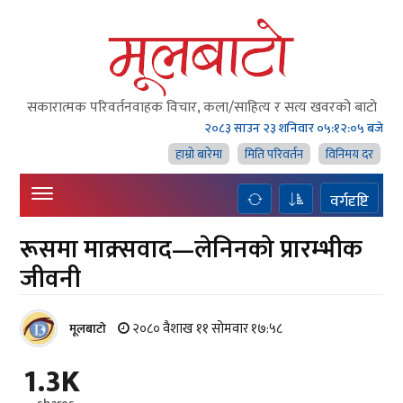
सकारात्मक परिवर्तनवाहक विचार, कला/साहित्य र सत्य खवरको बाटाे
२०८३ साउन २३ शनिवार
०५:१२:०७ बजे
हाम्राे बारेमा
मिति परिवर्तन
विनिमय दर
वर्गदृष्टि
रूसमा माक्र्सवाद—लेनिनको प्रारम्भीक
जीवनी
२०८० वैशाख ११ सोमवार १७:५८
मूलबाटाे
1.3K