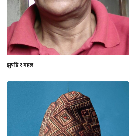
झुपडि र महल