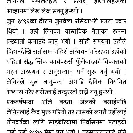
लेनिनले पम्पलेटहरू र प्रत्यक्ष हडतालहरूको
आव्हानमा लेख लेख्न सक्नु हुन्थ्यो ।
जुन १८९६का दौरान जुनवेला रसियाभरी एउटा ज्वार
थियो । उहाँ लिगका वास्तविक नेताका रूपमा
प्रख्याती कमाउदै जानु भयो । सोही समयमा उहाँले
विहानदेखि रातीसम्म गहिरो अध्ययन गरिरहदा उहाँको
पहिलो सैद्धान्तिक कार्य–रुसी पुँजीवादको विकासको
गहन अध्ययन र अनुसन्धान गर्न सुरू गर्नु भयो ।
लेनिनले सुत्न जानुभन्दा अगाडि दैनिक नियमित
अभ्यास गरेर शरीरलाई तन्दुरस्ती राख्ने गनु हुन्थ्यो ।
एकवर्षभन्दा अलि बढता जेलको बसाईपछि
लेनिनलाई कैद मुक्त गरियो तर त्यसको लगत्तै उहाँलाई
तीनवर्षका लागि साइबेरियामा निर्वासनमा पठाइयो
जहाँ उहाँ १८९७ मेमा पुग्नु भयो । क्रुप्सकायालाई पनि