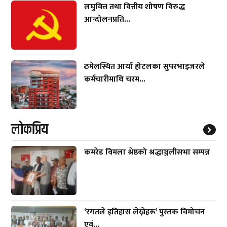
लघुवित्त तथा वित्तीय शोषण विरुद्ध
आन्दोलनप्रति...
ठमेलस्थित आर्या होटलका सुपरभाइजरले
कर्मचारीमाथि चरम...
लाेकप्रिय
कमरेड विमला श्रेष्ठको श्रद्धाञ्जलीसभा सम्पन्न
‘रगतले इतिहास लेख्नेहरू’ पुस्तक विमोचन
एवं...