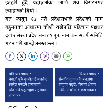
इटहरी हुँदै श्रदाञ्जलीका लागि शव विराटनगर
ल्याइएको थियो ।
गत फागुन १७ गते प्रदेशसभाले प्रदेशको नाम
बहुमतका आधारमा कोशी राखेपछि पहिचान पक्षधर
दल र संस्था प्रदेश नम्बर १ पुन: नामांकन संघर्ष समिति
गठन गरी आन्दोलनरत छन् ।
Post
पछिल्लाे समाचार
अघिल्लाे समाचार
navigation
नेपाली भूमि गुन्जीलाई भाइब्रेन्ट
संसदीय चुनावप्रति जनतामा
भिलेज बनाउने इन्डियाको
वितृष्णा बढ्दो, तीन वटै क्षेत्रमा
योजनाविरुद्ध संयुक्त राष्ट्रसंघमा
मंसिर ४ को भन्दा कम मतदान
ज्ञापनपत्र