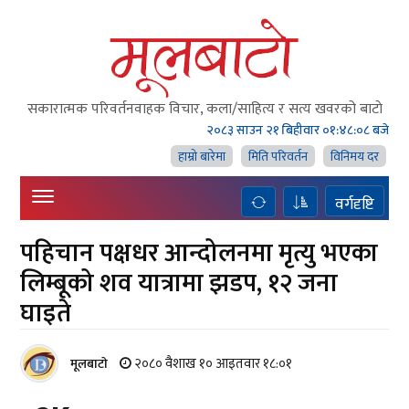
सकारात्मक परिवर्तनवाहक विचार, कला/साहित्य र सत्य खवरको बाटाे
२०८३ साउन २१ बिहीवार
०१:४८:०९ बजे
हाम्राे बारेमा
मिति परिवर्तन
विनिमय दर
वर्गदृष्टि
पहिचान पक्षधर आन्दोलनमा मृत्यु भएका
लिम्बूको शव यात्रामा झडप, १२ जना
घाइते
२०८० वैशाख १० आइतवार १८:०१
मूलबाटाे