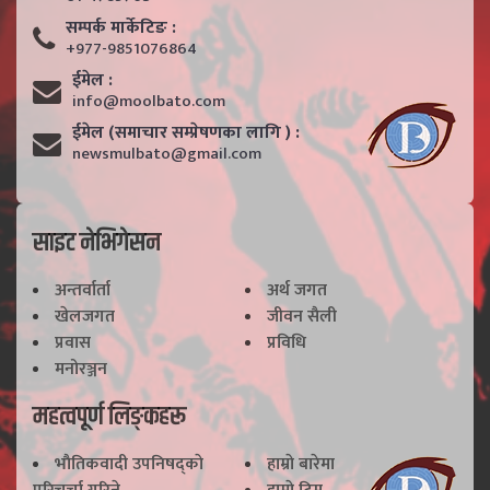
सम्पर्क मार्केटिङ :
+977-9851076864
ईमेल :
info@moolbato.com
ईमेल (समाचार सम्प्रेषणका लागि ) :
newsmulbato@gmail.com
साइट नेभिगेसन
अन्तर्वार्ता
अर्थ जगत
खेलजगत
जीवन सैली
प्रवास
प्रविधि
मनोरञ्जन
महत्वपूर्ण लिङ्कहरू
भाैतिकवादी उपनिषद्काे
हाम्राे बारेमा