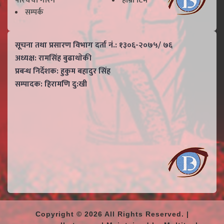
परिचर्चा गरिने
हाम्राे टिम
सम्पर्क
सूचना तथा प्रसारण विभाग दर्ता नं.: १३०६-२०७५/ ७६
अध्यक्ष: रामसिंह बुढाथाेकी
प्रबन्ध निर्देशक: हुकुम बहादुर सिंह
सम्पादक: हिरामणि दु:खी
Copyright © 2026 All Rights Reserved. |