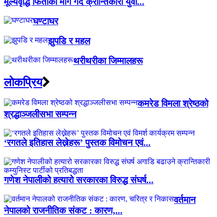
मूल्यवृद्धि फिर्ताको माग गर्दै क्रान्तिकारी युवा...
घण्टाघर
झुपडि र महल
थरीथरीका जिम्मालहरू
लाेकप्रिय
कमरेड विमला श्रेष्ठको
श्रद्धाञ्जलीसभा सम्पन्न
‘रगतले इतिहास लेख्नेहरू’ पुस्तक विमोचन एवं...
गणेश नेपालीको हत्यारो सरकारका विरुद्ध संघर्ष...
वर्तमान
नेपालको राजनीतिक संकट : कारण,...