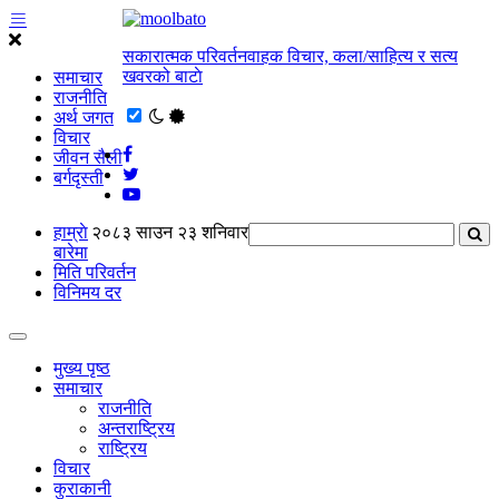
सकारात्मक परिवर्तनवाहक विचार, कला/साहित्य र सत्य
खवरको बाटाे
समाचार
राजनीति
अर्थ जगत
विचार
जीवन सैली
बर्गदृस्ती
हाम्राे
२०८३ साउन २३ शनिवार
बारेमा
मिति परिवर्तन
विनिमय दर
मुख्य पृष्ठ
समाचार
राजनीति
अन्तराष्ट्रिय
राष्ट्रिय
विचार
कुराकानी