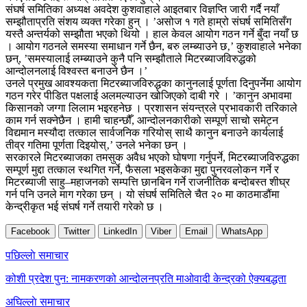
संघर्ष समितिका अध्यक्ष अवदेश कुशवाहाले आइतबार विज्ञप्ति जारी गर्दै नयाँ
सम्झौताप्रति संशय व्यक्त गरेका हुन् । ’असोज १ गते हाम्रो संघर्ष समितिसँग
यस्तै अन्तर्यको सम्झौता भएको थियो । हाल केवल आयोग गठन गर्ने बुँदा नयाँ छ
। आयोग गठनले समस्या समाधान गर्ने छैन, बरु लम्ब्याउने छ‚’ कुशवाहाले भनेका
छन्, ’समस्यालाई लम्ब्याउने कुनै पनि सम्झौताले मिटरब्याजविरुद्धको
आन्दोलनलाई विश्वस्त बनाउने छैन ।’
उनले प्रमुख आवश्यकता मिटरब्याजविरुद्धका कानुनलाई पूर्णता दिनुपर्नेमा आयोग
गठन गरेर पीडित पक्षलाई अलमल्याउन खोजिएको दाबी गरे । ’कानुन अभावमा
किसानको जग्गा लिलाम भइरहनेछ । प्रशासन संयन्त्रले प्रभावकारी तरिकाले
काम गर्न सक्नेछैन । हामी चाहन्छौँ, आन्दोलनकारीको सम्पूर्ण साचो समेट्न
विद्यमान मस्यौदा तत्काल सार्वजनिक गरियोस् साथै कानुन बनाउने कार्यलाई
तीव्र गतिमा पूर्णता दिइयोस्‚’ उनले भनेका छन् ।
सरकारले मिटरब्याजका तमसुक अवैध भएको घोषणा गर्नुपर्ने, मिटरब्याजविरुद्धका
सम्पूर्ण मुद्दा तत्काल स्थगित गर्ने, फैसला भइसकेका मुद्दा पुनरवलोकन गर्ने र
मिटरब्याजी साहु–महाजनको सम्पत्ति छानबिन गर्ने राजनीतिक बन्दोबस्त शीघ्र
गर्न पनि उनले माग गरेका छन् । यो संघर्ष समितिले चैत २० मा काठमाडौंमा
केन्द्रीकृत भई संघर्ष गर्ने तयारी गरेको छ ।
Facebook
Twitter
LinkedIn
Viber
Email
WhatsApp
Post
पछिल्लाे समाचार
navigation
कोशी प्रदेश पुन: नामकरणको आन्दोलनप्रति माओवादी केन्द्रको ऐक्यबद्धता
अघिल्लाे समाचार