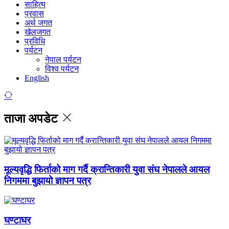
साहित्य
प्रवास
अर्थ जगत
खेलजगत
प्रविधि
पर्यटन
नेपाल पर्यटन
विश्व पर्यटन
English
ताजा अपडेट
मूल्यवृद्धि फिर्ताको माग गर्दै क्रान्तिकारी युवा संघ नेपालले आयल
निगममा बुझायो ज्ञापन पत्र
घण्टाघर