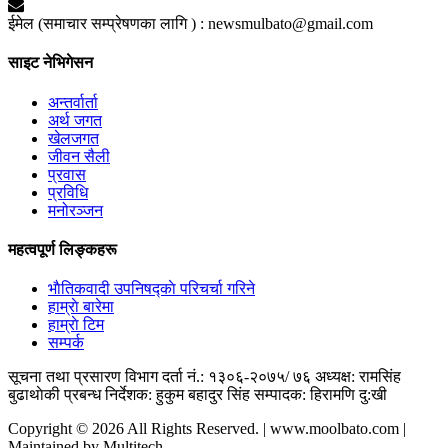
ईमेल (समाचार सम्प्रेषणका लागि ) :
newsmulbato@gmail.com
साइट नेभिगेसन
अन्तर्वार्ता
अर्थ जगत
खेलजगत
जीवन सैली
प्रवास
प्रविधि
मनोरञ्जन
महत्वपूर्ण लिङ्कहरू
भाैतिकवादी उपनिषद्काे परिचर्चा गरिने
हाम्राे बारेमा
हाम्राे टिम
सम्पर्क
सूचना तथा प्रसारण विभाग दर्ता नं.: १३०६-२०७५/ ७६
अध्यक्ष: रामसिंह
बुढाथाेकी
प्रबन्ध निर्देशक: हुकुम बहादुर सिंह
सम्पादक: हिरामणि दु:खी
Copyright © 2026 All Rights Reserved. | www.moolbato.com |
Maintained by Multitech