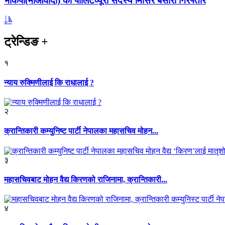
भाकपा(माओवादी) का पोलिटव्यूरो सदस्य मिसिर बेसारा गिरफ्तार
ट्रेन्डिङ
+
१
न्याय रुक्मिणीलाई कि राधालाई ?
२
क्रान्तिकारी कम्युनिष्ट पार्टी नेपालका महासचिव मोहन...
३
महासचिवबाट मोहन वैद्य किरणको राजिनामा, क्रान्तिकारी...
४