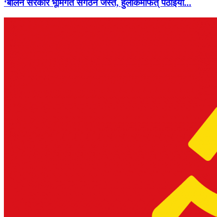
‘बालेन सरकार भूमिगत संगठन जस्तै, हुलाकमार्फत् पठाइयो...