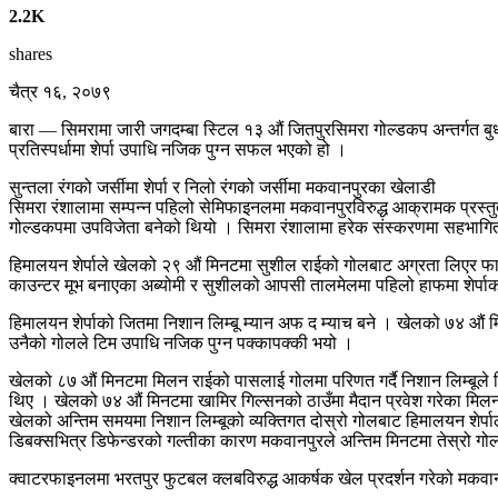
2.2K
shares
चैत्र १६, २०७९
बारा — सिमरामा जारी जगदम्बा स्टिल १३ औं जितपुरसिमरा गोल्डकप अन्तर्गत बुध
प्रतिस्पर्धामा शेर्पा उपाधि नजिक पुग्न सफल भएको हो ।
सुन्तला रंगको जर्सीमा शेर्पा र निलो रंगको जर्सीमा मकवानपुरका खेलाडी
सिमरा रंशालामा सम्पन्न पहिलो सेमिफाइनलमा मकवानपुरविरुद्ध आक्रामक प्रस्त
गोल्डकपमा उपविजेता बनेको थियो । सिमरा रंशालामा हरेक संस्करणमा सहभागित
हिमालयन शेर्पाले खेलको २९ औं मिनटमा सुशील राईको गोलबाट अग्रता लिएर फाइन
काउन्टर मूभ बनाएका अब्योमी र सुशीलको आपसी तालमेलमा पहिलो हाफमा शेर्पा
हिमालयन शेर्पाको जितमा निशान लिम्बू म्यान अफ द म्याच बने । खेलको ७४ औं मि
उनैको गोलले टिम उपाधि नजिक पुग्न पक्कापक्की भयो ।
खेलको ८७ औं मिनटमा मिलन राईको पासलाई गोलमा परिणत गर्दै निशान लिम्बूले ह
थिए । खेलको ७४ औं मिनटमा खामिर गिल्सनको ठाउँमा मैदान प्रवेश गरेका मिलन र
खेलको अन्तिम समयमा निशान लिम्बूको व्यक्तिगत दोस्रो गोलबाट हिमालयन शेर्पा
डिबक्सभित्र डिफेन्डरको गल्तीका कारण मकवानपुरले अन्तिम मिनटमा तेस्रो गोल ब
क्वाटरफाइनलमा भरतपुर फुटबल क्लबविरुद्ध आकर्षक खेल प्रदर्शन गरेको मकवा