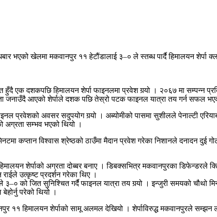
बार भएको खेलमा मकवानपुर ११ हेटौंडालाई ३–० ले स्तब्ध पार्दै हिमालयन शेर्पा 
ुत हुँदै एक दशकपछि हिमालयन शेर्पा फाइनलमा प्रवेश गर्‍यो । २०६७ मा सम्पन्न
ा जनाउँदै आएको शेर्पाले दशक पछि तेस्रो पटक फाइनल यात्रा तय गर्न सफल भए
ल प्रवेशको अवसर सदुपयोग गर्‍यो । अब्योमीको पासमा सुशीलले पेनाल्टी एरियाबा
को अग्रता सम्भव भएको थियो ।
नटमा कप्तान विश्वास श्रेष्ठको ठाउँमा मैदान प्रवेश गरेका निशानले दनादन दुई ग
िमालयन शेर्पाको अग्रता दोब्बर बनाए । डिबक्सभित्र मकवानपुरका डिफेन्डरले क
ाईले उत्कृष्ट प्रदर्शन गरेका थिए ।
ले ३–० को जित सुनिश्चित गर्दै फाइनल यात्रा तय गर्‍यो । इन्जुरी समयको चौथो 
ेहोर्नु परेको थियो ।
नपुर ११ हिमालयन शेर्पाको सामू अलमल देखियो । शेर्पाविरुद्ध मकवानपुरले स