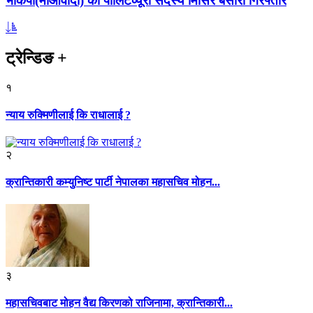
भाकपा(माओवादी) का पोलिटव्यूरो सदस्य मिसिर बेसारा गिरफ्तार
ट्रेन्डिङ
+
१
न्याय रुक्मिणीलाई कि राधालाई ?
२
क्रान्तिकारी कम्युनिष्ट पार्टी नेपालका महासचिव मोहन...
३
महासचिवबाट मोहन वैद्य किरणको राजिनामा, क्रान्तिकारी...