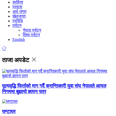
साहित्य
प्रवास
अर्थ जगत
खेलजगत
प्रविधि
पर्यटन
नेपाल पर्यटन
विश्व पर्यटन
English
ताजा अपडेट
मूल्यवृद्धि फिर्ताको माग गर्दै क्रान्तिकारी युवा संघ नेपालले आयल
निगममा बुझायो ज्ञापन पत्र
घण्टाघर