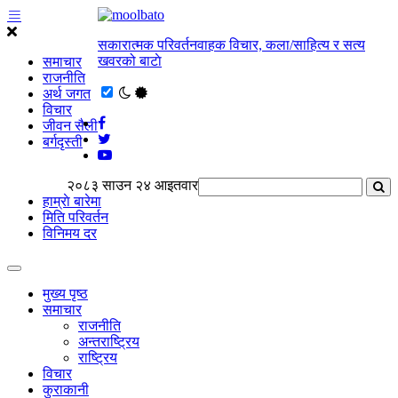
सकारात्मक परिवर्तनवाहक विचार, कला/साहित्य र सत्य
खवरको बाटाे
समाचार
राजनीति
अर्थ जगत
विचार
जीवन सैली
बर्गदृस्ती
२०८३ साउन २४ आइतवार
हाम्राे बारेमा
मिति परिवर्तन
विनिमय दर
मुख्य पृष्ठ
समाचार
राजनीति
अन्तराष्ट्रिय
राष्ट्रिय
विचार
कुराकानी