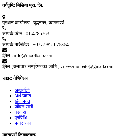
वर्गदृष्टि मिडिया प्रा. लि.
प्रधान कार्यालय :
बुद्धनगर, काठमाडाैं
सम्पर्क फाेन :
01-4785763
सम्पर्क मार्केटिङ :
+977-9851076864
ईमेल :
info@moolbato.com
ईमेल (समाचार सम्प्रेषणका लागि ) :
newsmulbato@gmail.com
साइट नेभिगेसन
अन्तर्वार्ता
अर्थ जगत
खेलजगत
जीवन सैली
प्रवास
प्रविधि
मनोरञ्जन
महत्वपूर्ण लिङ्कहरू