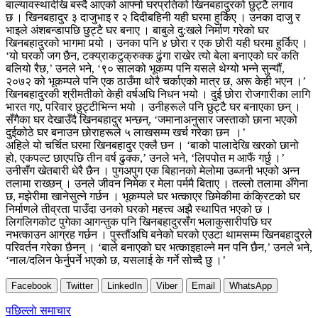
बाल्यावस्थादेखि बस्दै आएको आफ्नो घरप्रतिको खिनबहादुरको छुट्टै लगाव
छ । खिनबहादुर ३ दाजुभाइ र २ दिदीबहिनी यही घरमा हुर्किए । उनका दाजु र
भाइले अंशबन्डापछि छुट्टै घर बनाए । बाबुले दु:खले निर्माण गरेको घर
खिनबहादुरको भागमा पर्‍यो । उनका पनि ४ छोरा र एक छोरी यही घरमा हुर्किए ।
‘यो घरको जग छैन, टक्य्राकटुक्रुक्क ढुंगा राखेर त्यो बेला बनाएको घर कति
बलियो रैछ,’ उनले भने, ‘९० सालको भूकम्प पनि यसले थेग्यो भन्ने सुन्यौं,
२०७२ को भूकम्पले पनि एक ठाउँमा थोरै चर्काएको मात्र छ, अरू केही भएन ।’
खिनबहादुरकी श्रीमतीको केही वर्षअघि निधन भयो । दुई छोरा रोजगारीका लागि
भारत गए, परिवार छुट्टीभिन्न भयो । उनीहरूले पनि छुट्टै घर बनाएका छन् ।
सँगैका घर देखाउँदै खिनबहादुर भन्छन्, ‘जमानाअनुसार जस्ताको छाना भएको
दुईकोठे घर बनाउन छोराहरूले ५ लाखसम्म खर्च गरेका छन ।’
अहिले यो चर्चित घरमा खिनबहादुर एक्लै छन । ‘बाको पालादेखि खरको छानो
हो, एकपल्ट छाएपछि तीन वर्ष ढुक्क,’ उनले भने, ‘लिपपोत म आफैं गर्छु ।’
उनीसँग खेतबारी धेरै छैन । पुगअपुग एक बिहानको मेलोमा उब्जनी भएको अन्न
तलामा राख्छन् । उनले जीवन निमेक र मेला पर्ममै बिताए । तल्लो तलामा अँगेना
छ, मझेरीमा खानेसुत्ने गर्छन । भूकम्पले घर भत्काएर छिमेकीमा कंक्रिटको घर
निर्माणले तीव्रता पाउँदा उनको घरको महत्त्व अझै स्थापित भएको छ ।
लिगलिगकोट पुगेका आगन्तुक पनि खिनबहादुरसँग भलाकुसारीपछि घर
नभत्काउन आग्रह गर्छन । पुस्तौंअघि बनेको घरको एउटा थामसम्म खिनबहादुरले
परिवर्तन गरेका छैनन् । ‘बाले बनाएको घर भत्काइहाल्ने मन पनि छैन,’ उनले भने,
‘नाल/दलिन फेर्नुपर्ने भएको छ, यसलाई के गर्ने सोच्दै छु ।’
Facebook
Twitter
LinkedIn
Viber
Email
WhatsApp
Post
पछिल्लाे समाचार