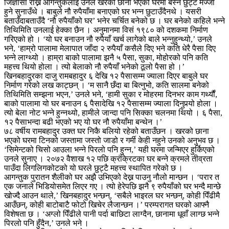
जिज्ञासा राख्ने आगन्तुकलाई उनले खरको छाना भएको घरमा बस्न छुट्टै मज्जा
हुने सुनाउँथे । बाबुले नौ रुपैयाँमा बनाएको घर भन्न छुटाउँदैनथे । यसरी
बताउँदाबताउँदै ‘नौ रुपैयाँको घर’ भनेर चर्चित बनेको छ । घर बनेको कहिले भन्ने
तिथिमिति उनलाई हेक्का छैन । अनुमानमा विसं १९८० को दशकमा निर्माण
गरिएको हो । ‘यो घर बनाउन नौ रुपैयाँ खर्च लागेको बाले भन्नुहुन्थ्यो,’ उनले
भने, ‘हाम्रो पालामा मेलापात जाँदा २ रुपैयाँ कसैले दिए भने कति धेरै पैसा दिए
भन्ने लाग्थ्यो । हाम्रा बाको पालामा झनै ५ पैसा, सुका, मोहोरको पनि कति
महत्त्व थियो होला । त्यो बेलाको नौ रुपैयाँ भनेको ठूलो पैसा हो ।’
खिनबहादुरका दाजु रामबहादुर ६ देखि १२ पैसासम्म ज्याला दिएर बाबुले घर
निर्माण गरेको लख काट्छन् । ‘म सानै छँदा बा बित्नुभो, कति सालमा बनेको
तिथिमिति सम्झना भएन,’ उनले भने, ‘हामी सुका र मोहरमा दिनभर काम गर्थ्यौं,
बाको पालामा यो घर बनाउन ६ पैसादेखि १२ पैसासम्म ज्याला दिनुपर्‍यो होला ।
त्यो बेला नोट भन्ने हुन्नथ्यो, हामीले जान्दा पनि सिक्का चलनमा थियो । ६ पैसा,
१२ पैसाभन्दा बढी भएको भए यो घर नौ रुपैयाँमा बन्थेन ।’
७८ वर्षीय रामबहादुर उक्त घर निकै बलियो रहेको बताउँछन । खरको छाना
भएको घरमा टिनको जस्तामा जस्तो जाडो र गर्मी केही नहुने उनको अनुभव छ ।
‘सिमेन्टको चिसो आउला भन्ने पिरलो पनि हुन्न,’ यही घरमा जन्मिएर हुर्किएको
उनले सुनाए । २०७२ वैशाख १२ पछि क्रंक्रिटका घर बन्ने क्रमले तीव्रता
पाउँदा लिगलिगकोटको यो घरले छुट्टै महत्त्व स्थापित गरेको छ ।
आगन्तुक पुरातन शैलीको घर अझै उभिएको देख्न पाउनु नौलो मान्छन । ‘परार त
एक जनाले भिडियोसमेत लिएर गए । त्यो हेरेपछि झनै ९ रुपैयाँको घर भन्दै मान्छे
खोज्दै आउन थाले,’ खिनबहादुर भन्छन्, ‘सबैले भाइरल घर भन्छन्, कोही पिँढीमै
आउँछन्, कोही बाटोबाटै फोटो खिचेर लैजान्छन ।’ परम्परागत घरको आफ्नै
विशेषता छ । ‘अग्लो पिँढीले पानी पर्दा बाछिटा लाग्दैन, छानामा धूवाँ लाग्छ भन्ने
पिरलो पनि हुँदैन,’ उनले भने ।