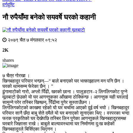
वर्गदृष्टि
नौ रुपैयाँमा बनेको सयवर्षे घरको कहानी
मूलबाटाे
२०७९ चैत ७ मंगलवार ०९:५२
2K
shares
७ चैत्र गोरखा ।
खिनबहादुर परियार भन्छन्—“ बाले बनाएको घर भत्काइहाल्न मन पनि छैन ।
घरको थामसम्म फेरेका छैन् । ”
ढुंगामाटोको गारो, अग्लो पिँढी, खरको छाना । पालुङटार–२ लिगलिगकोट पुग्ने
मूलबाटो छेउको यो घर आगन्तुकका आँखामा ठोक्किन्छ । आगन्तुक यही घरलाई
सामुन्ने परेर तस्बिर खिच्छन्, पिँढीमा पुगेर सुस्ताउँछन ।
लिगलिगकोटको काखमा रहेको यो घर चर्चामा आएको दुई वर्ष भयो । खिनबहादुर
परियार सानै छँदा बाबु सेते दमैले यो घर बनाएको सुनाएका थिए । वरपरका भन्दा
फरक प्रकृतिको घर देखेपछि तस्बिर लिन पुगेका आगन्तुकले खिनबहादुरसमक्ष
घरबारे जिज्ञासा राखे । बाबुले बाल्यावस्थामा घर निर्माणमा दु:ख कहेको
खिनबहादुरले बिर्सिएका थिएनन ।