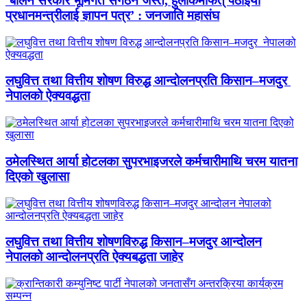
‘बालेन सरकार भूमिगत संगठन जस्तै, हुलाकमार्फत् पठाइयो
प्रधानमन्त्रीलाई ज्ञापन पत्र’ : जनजाति महासंघ
लघुवित्त तथा वित्तीय शोषण विरुद्ध आन्दोलनप्रति किसान–मजदुर
नेपालको ऐक्यवद्धता
ठमेलस्थित आर्या होटलका सुपरभाइजरले कर्मचारीमाथि चरम यातना
दिएको खुलासा
लघुवित्त तथा वित्तीय शोषणविरुद्ध किसान–मजदुर आन्दोलन
नेपालको आन्दोलनप्रति ऐक्यबद्धता जाहेर