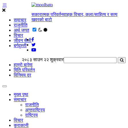
सकारात्मक परिवर्तनवाहक विचार, कला/साहित्य र सत्य
खवरको बाटाे
समाचार
राजनीति
अर्थ जगत
विचार
जीवन सैली
बर्गदृस्ती
२०८३ साउन २२ शुक्रवार
हाम्राे बारेमा
मिति परिवर्तन
विनिमय दर
मुख्य पृष्ठ
समाचार
राजनीति
अन्तराष्ट्रिय
राष्ट्रिय
विचार
कुराकानी