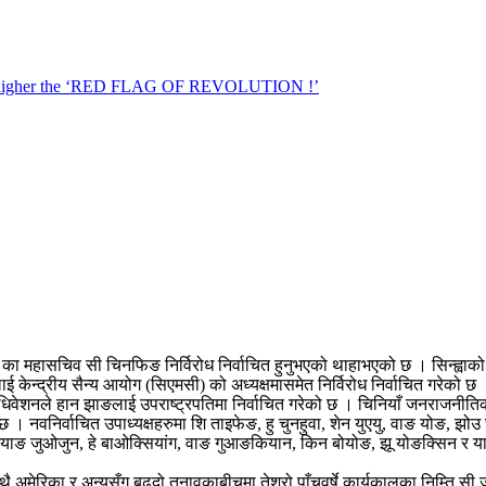
िसी) का महासचिव सी चिनफिङ निर्विरोध निर्वाचित हुनुभएको थाहाभएको छ । सिन्ह्व
 केन्द्रीय सैन्य आयोग (सिएमसी) को अध्यक्षमासमेत निर्विरोध निर्वाचित गरेको छ 
ी महाधिवेशनले हान झाङलाई उपराष्ट्रपतिमा निर्वाचित गरेको छ । चिनियाँ जनराजनी
 । नवनिर्वाचित उपाध्यक्षहरुमा शि ताइफेङ, हु चुनहुवा, शेन युएयु, वाङ योङ, झोउ छ्
, जियाङ जुओजुन, हे बाओक्सियांग, वाङ गुआङकियान, किन बोयोङ, झू योङक्सिन र
 अमेरिका र अन्यसँग बढ्दो तनावकाबीचमा तेश्रो पाँचवर्षे कार्यकालका निम्ति सी