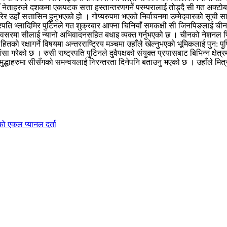
 नेताहरुले दशकमा एकपटक सत्ता हस्तान्तरणगर्ने परम्परालाई तोड्दै सी गत अक्टोब
रेर उहाँ सत्तासिन हुनुभएको हो । गोप्यरुपमा भएको निर्वाचनमा उम्मेदवारको सूची
पति भ्लादिमिर पुटिनले गत शुक्रबार आफ्ना चिनियाँ समकक्षी सी जिनपिङलाई चीनक
अवसरमा सीलाई न्यानो अभिवादनसहित बधाइ व्यक्त गर्नुभएको छ । चीनको नेशनल पिपुल
तको रक्षागर्ने विषयमा अन्तरराष्ट्रिय मञ्चमा उहाँले खेल्नुभएको भूमिकलाई पुन: प
ंसा गरेको छ । रुसी राष्ट्रपति पुटिनले दुवैपक्षको संयुक्त प्रयासबाट बिभिन्न क
्रिय मुद्धाहरुमा सीसँगको समन्वयलाई निरन्तरता दिनेपनि बताउनु भएको छ । उहाँले मित
को एकल प्यानल दर्ता