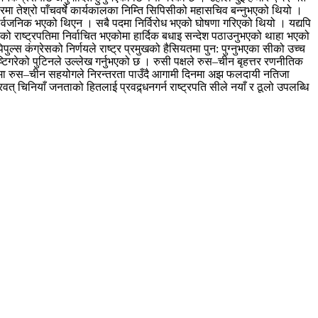
रमा तेश्रो पाँचवर्षे कार्यकालका निम्ति सिपिसीको महासचिव बन्नुभएको थियो ।
 सार्वजनिक भएको थिएन । सबै पदमा निर्विरोध भएको घोषणा गरिएको थियो । यद्यपि
ो राष्ट्रपतिमा निर्वाचित भएकोमा हार्दिक बधाइ सन्देश पठाउनुभएको थाहा भएको
्स कंग्रेसको निर्णयले राष्ट्र प्रमुखको हैसियतमा पुन: पुग्नुभएका सीको उच्च
ुष्टिगरेको पुटिनले उल्लेख गर्नुभएको छ । रुसी पक्षले रुस–चीन बृहत्तर रणनीतिक
्षेत्रमा रुस–चीन सहयोगले निरन्तरता पाउँदै आगामी दिनमा अझ फलदायी नतिजा
्रवत् चिनियाँ जनताको हितलाई प्रवद्र्धनगर्न राष्ट्रपति सीले नयाँ र ठूलो उपलब्धि