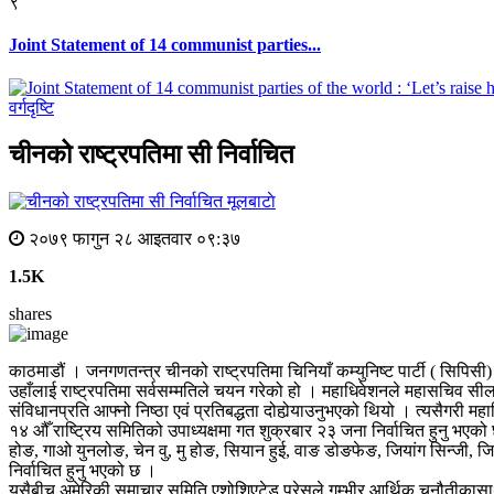
९
Joint Statement of 14 communist parties...
वर्गदृष्टि
चीनको राष्ट्रपतिमा सी निर्वाचित
मूलबाटाे
२०७९ फागुन २८ आइतवार ०९:३७
1.5K
shares
काठमाडौं । जनगणतन्त्र चीनको राष्ट्रपतिमा चिनियाँ कम्युनिष्ट पार्टी ( सिप
उहाँलाई राष्ट्रपतिमा सर्वसम्मतिले चयन गरेको हो । महाधिवेशनले महासचिव सीलाई
संविधानप्रति आफ्नो निष्ठा एवं प्रतिबद्धता दोहोर्‍याउनुभएको थियो । त्यसैगर
१४ औँ राष्ट्रिय समितिको उपाध्यक्षमा गत शुक्रबार २३ जना निर्वाचित हुनु भएको छ
होङ, गाओ युनलोङ, चेन वु, मु होङ, सियान हुई, वाङ डोङफेङ, जियांग सिन्जी
निर्वाचित हुनु भएको छ ।
यसैबीच अमेरिकी समाचार समिति एशोशिएटेड प्रेसले गम्भीर आर्थिक चुनौतीकासाथै