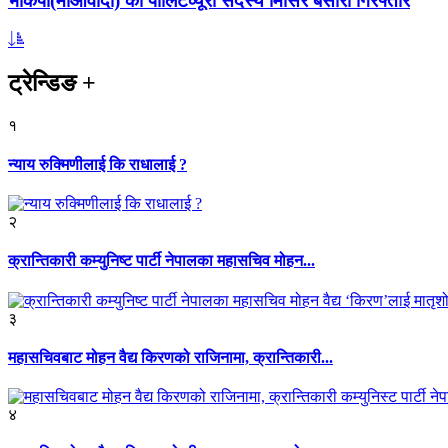
भाकपा(माओवादी) का पोलिटव्यूरो सदस्य मिसिर बेसारा गिरफ्तार
ट्रेन्डिङ
+
१
न्याय रुक्मिणीलाई कि राधालाई ?
२
क्रान्तिकारी कम्युनिष्ट पार्टी नेपालका महासचिव मोहन...
३
महासचिवबाट मोहन वैद्य किरणको राजिनामा, क्रान्तिकारी...
४