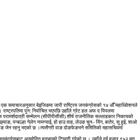
ाको एक समाचारअनुसार बेइजिङमा जारी राष्ट्रिय जनकंग्रेसको १४ औँ महाधिवेशनले
। राष्ट्रपतिमा पुन: निर्वाचित भएपछि उहाँले ग्रेट हल अफ द पिपलमा
तिक परामर्शदात्री सम्मेलन (सीपीपीसीसी) शीर्ष राजनीतिक सल्लाहकार निकायको
याङ, पग्बाल्हा गेलेग नामग्याई, हो हाउ वाह, लेउङ चुन– यिंग, बातेर, सु हुई, शाओ
 याङ जेन रहनु भएको छ ।त्यसैगरी वाङ दोङफेङभने समितिको महासचिवमा
 जनकंग्रेसबाट अनुमोदित हुनुभएको टिप्पणी गरेको छ । उहाँले दुई हजार ९५२ मत