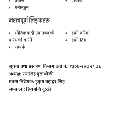
प्रवास
प्रविधि
मनोरञ्जन
महत्वपूर्ण लिङ्कहरू
भाैतिकवादी उपनिषद्काे
हाम्राे बारेमा
परिचर्चा गरिने
हाम्राे टिम
सम्पर्क
सूचना तथा प्रसारण विभाग दर्ता नं.: १३०६-२०७५/ ७६
अध्यक्ष: रामसिंह बुढाथाेकी
प्रबन्ध निर्देशक: हुकुम बहादुर सिंह
सम्पादक: हिरामणि दु:खी