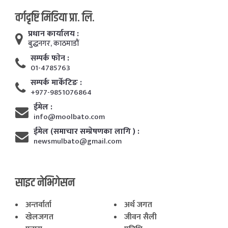
वर्गदृष्टि मिडिया प्रा. लि.
प्रधान कार्यालय :
बुद्धनगर, काठमाडाैं
सम्पर्क फाेन :
01-4785763
सम्पर्क मार्केटिङ :
+977-9851076864
ईमेल :
info@moolbato.com
ईमेल (समाचार सम्प्रेषणका लागि ) :
newsmulbato@gmail.com
साइट नेभिगेसन
अन्तर्वार्ता
अर्थ जगत
खेलजगत
जीवन सैली