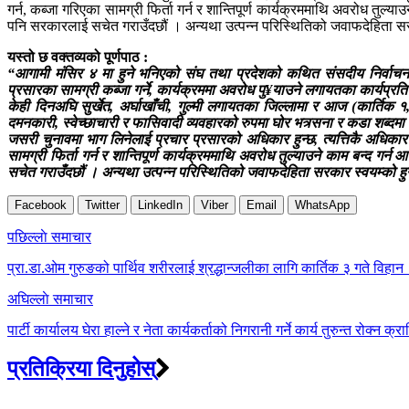
गर्न, कब्जा गरिएका सामग्री फिर्ता गर्न र शान्तिपूर्ण कार्यक्रममाथि अवरोध तुल्याउ
पनि सरकारलाई सचेत गराउँदछौं । अन्यथा उत्पन्न परिस्थितिको जवाफदेहिता सर
यस्तो छ वक्तव्यको पूर्णपाठ :
“आगामी मंसिर ४ मा हुने भनिएको संघ तथा प्रदेशको कथित संसदीय निर्वाचन ब
प्रसारका सामग्री कब्जा गर्ने, कार्यक्रममा अवरोध पु¥याउने लगायतका कार्यप्रति 
केही दिनअघि सुर्खेत, अर्घाखाँची, गुल्मी लगायतका जिल्लामा र आज (कार्तिक 
दमनकारी, स्वेच्छाचारी र फासिवादी व्यवहारको रुपमा घोर भत्र्सना र कडा शब्दमा न
जसरी चुनावमा भाग लिनेलाई प्रचार प्रसारको अधिकार हुन्छ, त्यत्तिकै अधिकार च
सामग्री फिर्ता गर्न र शान्तिपूर्ण कार्यक्रममाथि अवरोध तुल्याउने काम बन्द गर्न 
सचेत गराउँदछौं । अन्यथा उत्पन्न परिस्थितिको जवाफदेहिता सरकार स्वयम्को ह
Facebook
Twitter
LinkedIn
Viber
Email
WhatsApp
Post
पछिल्लाे समाचार
navigation
प्रा.डा.ओम गुरुङको पार्थिव शरीरलाई श्रद्धान्जलीका लागि कार्तिक ३ गते विहान ८
अघिल्लाे समाचार
पार्टी कार्यालय घेरा हाल्ने र नेता कार्यकर्ताको निगरानी गर्ने कार्य तुरुन्त रोक्न
प्रतिक्रिया दिनुहोस्