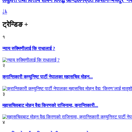
लघुवित्त तथा वित्तीय शोषण विरुद्ध आन्दोलनप्रति किसान–मजदुर नेप
ट्रेन्डिङ
+
१
न्याय रुक्मिणीलाई कि राधालाई ?
२
क्रान्तिकारी कम्युनिष्ट पार्टी नेपालका महासचिव मोहन...
३
महासचिवबाट मोहन वैद्य किरणको राजिनामा, क्रान्तिकारी...
४