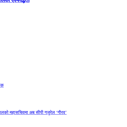
ालको ऐक्यवद्धता