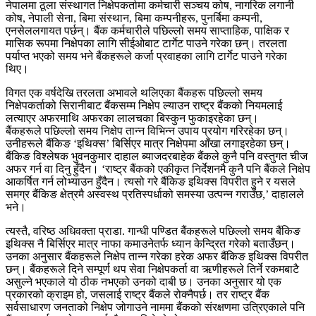
नेपालमा ठूला संस्थागत निक्षेपकर्तामा कर्मचारी सञ्चय कोष, नागरिक लगानी
कोष, नेपाली सेना, बिमा संस्थान, बिमा कम्पनीहरू, पुनर्बिमा कम्पनी,
एनसेललगायत पर्छन्। बैंक कर्मचारीले पछिल्लो समय साप्ताहिक, पाक्षिक र
मासिक रूपमा निक्षेपका लागि सीईओबाट टार्गेट पाउने गरेका छन्। तरलता
पर्याप्त भएको समय भने बैंकहरूले कर्जा प्रवाहका लागि टार्गेट पाउने गरेका
थिए।
विगत एक वर्षदेखि तरलता अभावले थलिएका बैंकहरू पछिल्लो समय
निक्षेपकर्ताको सिरानीबाट बैंकसम्म निक्षेप ल्याउन राष्ट्र बैंकको नियमलाई
लत्याएर अफरमाथि अफरका लालचका बिस्कुन फुकाइरहेका छन्।
बैंकहरूले पछिल्लो समय निक्षेप तान्न विभिन्न उपाय प्रयोग गरिरहेका छन्।
उनीहरूले बैंकिङ ‘इथिक्स’ बिर्सिएर मात्र निक्षेपमा आँखा लगाइरहेका छन्।
बैंकिङ विश्लेषक भुवनकुमार दाहाल ब्याजदरबाहेक बैंकले कुनै पनि वस्तुगत चीज
अफर गर्न वा दिनु हुँदैन। ‘राष्ट्र बैंकको एकीकृत निर्देशनमै कुनै पनि बैंकले निक्षेप
आकर्षित गर्न लोभ्याउन हुँदैन। त्यसो गरे बैंकिङ इथिक्स विपरीत हुने र यसले
समग्र बैंकिङ क्षेत्रमै अस्वस्थ प्रतिस्पर्धाको समस्या उत्पन्न गराउँछ,’ दाहालले
भने।
त्यस्तै, वरिष्ठ अधिवक्ता प्राडा. गान्धी पण्डित बैंकहरूले पछिल्लो समय बैंकिङ
इथिक्स नै बिर्सिएर मात्र नाफा कमाउनेतर्फ ध्यान केन्द्रित गरेको बताउँछन्।
उनका अनुसार बैंकहरूले निक्षेप तान्न गरेका हरेक अफर बैंकिङ इथिक्स विपरीत
छन्। बैंकहरूले दिने सम्पूर्ण थप सेवा निक्षेपकर्ता वा ऋणीहरूले तिर्ने रकमबाटै
असुल्ने भएकाले यो ठीक नभएको उनको दाबी छ। उनका अनुसार यो एक
प्रकारको क्राइम हो, जसलाई राष्ट्र बैंकले रोक्नैपर्छ। तर राष्ट्र बैंक
सर्वसाधारण जनताको निक्षेप जोगाउने नाममा बैंकको संरक्षणमा उत्रिएकाले पनि