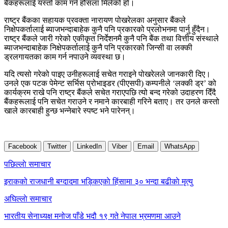
बैंकहरूलाई यस्तो काम गर्न हौसला मिलेको हो।
राष्ट्र बैंकका सहायक प्रवक्ता नारायण पोखरेलका अनुसार बैंकले
निक्षेपकर्तालाई ब्याजभन्दाबाहेक कुनै पनि प्रकारको प्रलोभनमा पार्नु हुँदैन।
राष्ट्र बैंकले जारी गरेको एकीकृत निर्देशनमै कुनै पनि बैंक तथा वित्तीय संस्थाले
ब्याजभन्दाबाहेक निक्षेपकर्तालाई कुनै पनि प्रकारको जिन्सी वा लक्की
ड्रलगायतका काम गर्न नपाउने व्यवस्था छ।
यदि त्यसो गरेको पाइए उनीहरूलाई सचेत गराइने पोखरेलले जानकारी दिए।
उनले एक पटक पेमेन्ट सर्भिस प्रोभाइडर (पीएसपी) कम्पनीले ‘लक्की ड्र’ को
कार्यक्रम राखे पनि राष्ट्र बैंकले सचेत गराएपछि त्यो बन्द गरेको उदाहरण दिँदै
बैंकहरूलाई पनि सचेत गराउने र नमाने कारबाही गरिने बताए। तर उनले कस्तो
खाले कारबाही हुन्छ भन्नेबारे स्पष्ट भने पारेनन्।
Facebook
Twitter
LinkedIn
Viber
Email
WhatsApp
Post
पछिल्लाे समाचार
navigation
इराकको राजधानी बग्दादमा भड्किएकाे हिंसामा ३० भन्दा बढीकाे मृत्यु
अघिल्लाे समाचार
भारतीय सेनाध्यक्ष मनोज पाँडे भदौ १९ गते नेपाल भ्रमणमा आउने