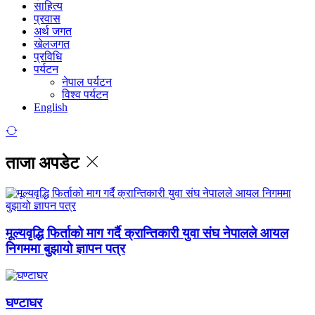
साहित्य
प्रवास
अर्थ जगत
खेलजगत
प्रविधि
पर्यटन
नेपाल पर्यटन
विश्व पर्यटन
English
ताजा अपडेट
मूल्यवृद्धि फिर्ताको माग गर्दै क्रान्तिकारी युवा संघ नेपालले आयल
निगममा बुझायो ज्ञापन पत्र
घण्टाघर