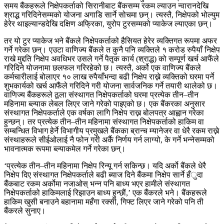
समय बैंकहरूले निक्षेपकर्ताको सिरानीबाट बैंकसम्म रकम ल्याउन न्वारानदेखि
श्राद्ध गरिदिनेसम्मको योजना अगाडि सार्ने सोचमा छन्। त्यस्तै, निक्षेपको भोल्युम
हेरेर थाइल्यान्डदेखि दक्षिण अफ्रिका, युरोप टुरसम्मको प्याकेज ल्याएका छन्।
तर यो टुर प्याकेज भने बैंकले निक्षेपकर्ताको हैसियत हेरेर व्यक्तिगत रूपमा अफर
गर्ने गरेका छन्। एउटा वाणिज्य बैंकले त कुनै पनि व्यक्तिले १ करोड रुपैयाँ निक्षेप
राखे मुद्दति निक्षेप अवधिभर उसले गर्ने पैतृक कार्य (श्राद्ध) को सम्पूर्ण खर्च आफैंले
गरिदिने योजनामा छलफल गरिरहेको छ। त्यस्तै, अर्को एक वाणिज्य बैंकले
कर्मचारीलाई बोलाएर १० लाख रुपैयाँभन्दा बढी निक्षेप राख्ने व्यक्तिको घरमा पर्ने
शुभकार्यको खर्च आफैंले गरिदिने गरी योजना सार्वजनिक गर्ने तयारी थालेको छ।
वाणिज्य बैंकहरूले ठूला संस्थागत निक्षेपकर्ताको घरमा प्रत्येक तीन–तीन
महिनामा ब्ल्याक लेबल लिएर जाने गरेको पाइएको छ। एक बैंकरका अनुसार
संस्थागत निक्षेपकर्ताले एक वर्षका लागि निक्षेप राख्न बोलपत्र आह्वान गरेका
हुन्छन्। तर प्रत्येक तीन–तीन महिनामा संस्थागत निक्षेपकर्ताको हाकिम वा
सम्बन्धित विभाग हेर्ने विभागीय प्रमुखले बैंकका ब्रान्च म्यानेजर वा धेरै रकम राख्ने
संस्थाहरूले सीईओलाई नै फोन गरी अर्कै निर्णय गर्न लाग्यो, के गर्ने भन्नेसम्मको
भावनात्मक रूपमा ब्ल्याकमेल गर्ने गरेका छन्।
‘प्रत्येक तीन–तीन महिनामा निक्षेप रिन्यू गर्न सकिन्छ। यदि अर्को बैंकले धेरै
निक्षेप दिए संस्थागत निक्षेपकर्ताले बढी ब्याज दिने बैंकमा निक्षेप सार्ने हँुदा
बैंकबाट रकम अर्कोमा नजाओस् भन्न पनि बाध्य भएर हामीले संस्थागत
निक्षेपकर्ताको हाकिमलाई रिझाउन बाध्य हुन्छाैं,’ एक बैंकरले भने। बैंकहरूले
हाकिम खुसी बनाउने बहानामा महँगा रक्सी, गिफ्ट लिएर जाने गरेको पनि ती
बैंकरले सुनाए।