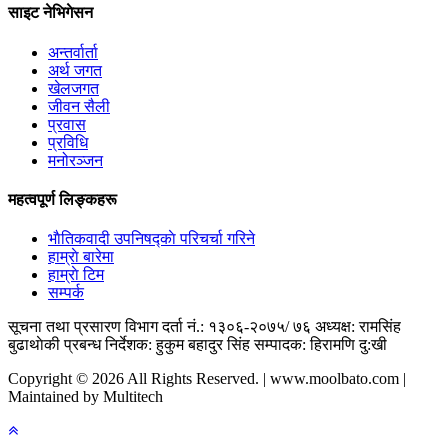
साइट नेभिगेसन
अन्तर्वार्ता
अर्थ जगत
खेलजगत
जीवन सैली
प्रवास
प्रविधि
मनोरञ्जन
महत्वपूर्ण लिङ्कहरू
भाैतिकवादी उपनिषद्काे परिचर्चा गरिने
हाम्राे बारेमा
हाम्राे टिम
सम्पर्क
सूचना तथा प्रसारण विभाग दर्ता नं.: १३०६-२०७५/ ७६
अध्यक्ष: रामसिंह
बुढाथाेकी
प्रबन्ध निर्देशक: हुकुम बहादुर सिंह
सम्पादक: हिरामणि दु:खी
Copyright © 2026 All Rights Reserved. | www.moolbato.com |
Maintained by Multitech