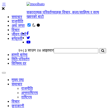
सकारात्मक परिवर्तनवाहक विचार, कला/साहित्य र सत्य
खवरको बाटाे
समाचार
राजनीति
अर्थ जगत
विचार
जीवन सैली
बर्गदृस्ती
२०८३ साउन २४ आइतवार
हाम्राे बारेमा
मिति परिवर्तन
विनिमय दर
मुख्य पृष्ठ
समाचार
राजनीति
अन्तराष्ट्रिय
राष्ट्रिय
विचार
कुराकानी