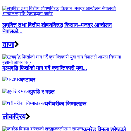
लघुवित्त तथा वित्तीय शोषणविरुद्ध किसान–मजदुर आन्दोलन
नेपालको...
ताजा
मूल्यवृद्धि फिर्ताको माग गर्दै क्रान्तिकारी युवा...
घण्टाघर
झुपडि र महल
थरीथरीका जिम्मालहरू
लाेकप्रिय
कमरेड विमला श्रेष्ठको