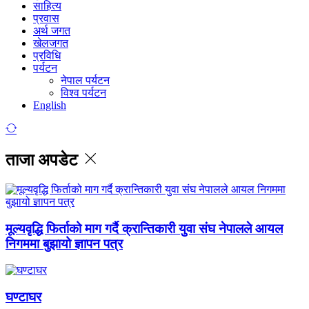
साहित्य
प्रवास
अर्थ जगत
खेलजगत
प्रविधि
पर्यटन
नेपाल पर्यटन
विश्व पर्यटन
English
ताजा अपडेट
मूल्यवृद्धि फिर्ताको माग गर्दै क्रान्तिकारी युवा संघ नेपालले आयल
निगममा बुझायो ज्ञापन पत्र
घण्टाघर