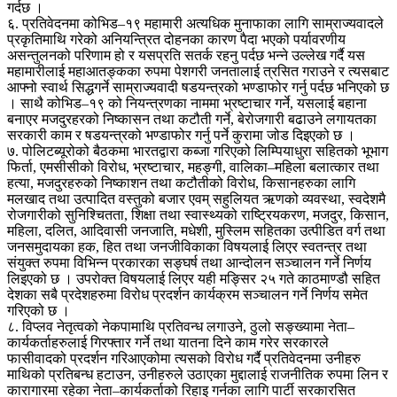
गर्दछ ।
६. प्रतिवेदनमा कोभिड–१९ महामारी अत्यधिक मुनाफाका लागि साम्राज्यवादले
प्रकृतिमाथि गरेको अनियन्त्रित दोहनका कारण पैदा भएको पर्यावरणीय
असन्तुलनको परिणाम हो र यसप्रति सतर्क रहनु पर्दछ भन्ने उल्लेख गर्दै यस
महामारीलाई महाआतङ्कका रुपमा पेशगरी जनतालाई त्रसित गराउने र त्यसबाट
आफ्नो स्वार्थ सिद्धगर्ने साम्राज्यवादी षडयन्त्रको भण्डाफोर गर्नु पर्दछ भनिएको छ
। साथै कोभिड–१९ को नियन्त्रणका नाममा भ्रष्टाचार गर्ने, यसलाई बहाना
बनाएर मजदुरहरको निष्कासन तथा कटौती गर्ने, बेरोजगारी बढाउने लगायतका
सरकारी काम र षडयन्त्रको भण्डाफोर गर्नु पर्ने कुरामा जोड दिइएको छ ।
७. पोलिटब्यूरोको बैठकमा भारतद्वारा कब्जा गरिएको लिम्पियाधुरा सहितको भूभाग
फिर्ता, एमसीसीको विरोध, भ्रष्टाचार, महङ्गी, वालिका–महिला बलात्कार तथा
हत्या, मजदुरहरुको निष्काशन तथा कटौतीको विरोध, किसानहरुका लागि
मलखाद तथा उत्पादित वस्तुको बजार एवम् सहुलियत ऋणको व्यवस्था, स्वदेशमै
रोजगारीको सुनिश्चितता, शिक्षा तथा स्वास्थ्यको राष्ट्रियकरण, मजदुर, किसान,
महिला, दलित, आदिवासी जनजाति, मधेशी, मुस्लिम सहितका उत्पीडित वर्ग तथा
जनसमुदायका हक, हित तथा जनजीविकाका विषयलाई लिएर स्वतन्त्र तथा
संयुक्त रुपमा विभिन्न प्रकारका सङ्घर्ष तथा आन्दोलन सञ्चालन गर्ने निर्णय
लिइएको छ । उपरोक्त विषयलाई लिएर यही मङ्सिर २५ गते काठमाण्डौ सहित
देशका सबै प्रदेशहरुमा विरोध प्रदर्शन कार्यक्रम सञ्चालन गर्ने निर्णय समेत
गरिएको छ ।
८. विप्लव नेतृत्वको नेकपामाथि प्रतिवन्ध लगाउने, ठुलो सङ्ख्यामा नेता–
कार्यकर्ताहरुलाई गिरफ्तार गर्ने तथा यातना दिने काम गरेर सरकारले
फासीवादको प्रदर्शन गरिआएकोमा त्यसको विरोध गर्दै प्रतिवेदनमा उनीहरु
माथिको प्रतिबन्ध हटाउन, उनीहरुले उठाएका मुद्दालाई राजनीतिक रुपमा लिन र
कारागारमा रहेका नेता–कार्यकर्ताको रिहाइ गर्नका लागि पार्टी सरकारसित