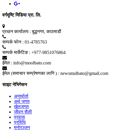
वर्गदृष्टि मिडिया प्रा. लि.
प्रधान कार्यालय :
बुद्धनगर, काठमाडाैं
सम्पर्क फाेन :
01-4785763
सम्पर्क मार्केटिङ :
+977-9851076864
ईमेल :
info@moolbato.com
ईमेल (समाचार सम्प्रेषणका लागि ) :
newsmulbato@gmail.com
साइट नेभिगेसन
अन्तर्वार्ता
अर्थ जगत
खेलजगत
जीवन सैली
प्रवास
प्रविधि
मनोरञ्जन