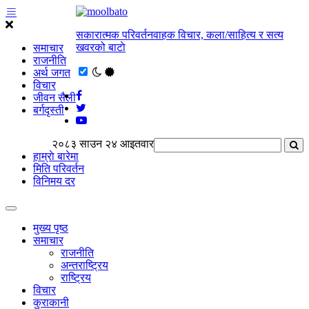
सकारात्मक परिवर्तनवाहक विचार, कला/साहित्य र सत्य
खवरको बाटाे
समाचार
राजनीति
अर्थ जगत
विचार
जीवन सैली
बर्गदृस्ती
२०८३ साउन २४ आइतवार
हाम्राे बारेमा
मिति परिवर्तन
विनिमय दर
मुख्य पृष्ठ
समाचार
राजनीति
अन्तराष्ट्रिय
राष्ट्रिय
विचार
कुराकानी