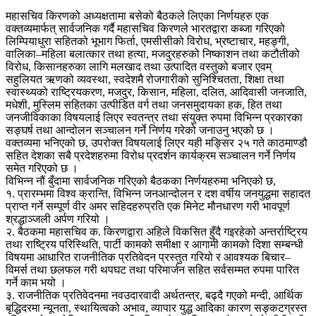
महासचिव किरणको अध्यक्षतामा बसेको बैठकले लिएका निर्णयहरु एक
वक्तव्यमार्फत् सार्वजनिक गर्दै महासचिव किरणले भारतद्वारा कब्जा गरिएको
लिम्पियाधुरा सहितको भूभाग फिर्ता, एमसीसीको विरोध, भ्रष्टाचार, महङ्गी,
वालिका–महिला बलात्कार तथा हत्या, मजदुरहरुको निष्काशन तथा कटौतीको
विरोध, किसानहरुका लागि मलखाद तथा उत्पादित वस्तुको बजार एवम्
सहुलियत ऋणको व्यवस्था, स्वदेशमै रोजगारीको सुनिश्चितता, शिक्षा तथा
स्वास्थ्यको राष्ट्रियकरण, मजदुर, किसान, महिला, दलित, आदिवासी जनजाति,
मधेशी, मुस्लिम सहितका उत्पीडित वर्ग तथा जनसमुदायका हक, हित तथा
जनजीविकाका विषयलाई लिएर स्वतन्त्र तथा संयुक्त रुपमा विभिन्न प्रकारका
सङ्घर्ष तथा आन्दोलन सञ्चालन गर्ने निर्णय गरेको जनाउनु भएको छ ।
वक्तव्यमा भनिएको छ, उपरोक्त विषयलाई लिएर यही मङ्सिर २५ गते काठमाण्डौ
सहित देशका सबै प्रदेशहरुमा विरोध प्रदर्शन कार्यक्रम सञ्चालन गर्ने निर्णय
समेत गरिएको छ ।
विभिन्न नौं बुँदामा सार्वजनिक गरिएको बैठकका निर्णयहरुमा भनिएको छ,
१. प्रारम्भमा विश्व क्रान्ति, विभिन्न जनआन्दोलन र दश वर्षीय जनयुद्धमा सहादत
प्राप्त गर्ने सम्पूर्ण वीर अमर सहिदहरुप्रति एक मिनेट मौनधारण गरी भावपूर्ण
श्रद्धाञ्जली अर्पण गरियो ।
२. बैठकमा महासचिव क. किरणद्वारा अहिले विकसित हुँदै गइरहेको अन्तर्राष्ट्रिय
तथा राष्ट्रिय परिस्थिति, पार्टी कामको समीक्षा र आगामी कामको दिशा सम्बन्धी
विषयमा आधारित राजनीतिक प्रतिवेदन प्रस्तुत गरियो र आवश्यक बिचार–
विमर्स तथा छलफल गरी थपघट तथा परिमार्जन सहित सर्वसम्मत रुपमा पारित
गर्ने काम भयो ।
३. राजनीतिक प्रतिवेदनमा नवउदारवादी अर्थतन्त्र, बढ्दै गएको मन्दी, आर्थिक
बृद्धिदरमा न्यूनता, स्थायित्वको अभाव, व्यापार युद्ध आदिका कारण सङ्कटग्रस्त