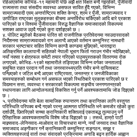
रहिआएकोमा कोभिड–१९ महामारी पछि अझै क्षत विक्षत बन्दै गइरहेको, पुँजीवादी
राज्यसत्ता तथा संसदीय व्यवस्था असफल सावित हुँदै गएको, विभिन्न
साम्राज्यवादी एवम् अन्तर्राष्ट्रिय शक्ति केन्द्र, श्रम र पुँजी, साम्राज्यवाद र
उत्पीडित राष्ट्रका मुलुकहरुका बीचमा अन्तर्विरोध चर्किएको आदि बारे प्रकाश
पारिएको छ र विश्वमा पुँजीवादका विरुद्ध वैज्ञानिक समाजवादको विकल्पमा
सशक्त आवाज उठ्दै गएको कुरा दर्शाइएको छ ।
४. पोलिट ब्यूरोको बैठकमा पारित सो राजनीतिक प्रतिवेदनमा नवउदारवादको
निर्देशनमा साम्राज्यवादको राग अलाप्दै आएको वर्तमान कम्युनिस्ट नामधारी
सरकार भ्रष्टाचार सहित विभिन्न काण्डै काण्डमा मुछिएको, भारतद्वारा
अतिक्रमित कालापानी सहितको नेपाली भूभाग फिर्ता गराउन गंभीर नदेखिएको,
नयाँ नक्सा र क्षेत्रफल समेटी तयार गरिएको पाठ्यपुस्तकको वितरणमा रोक
लगाएको, कोभिड–१९को महामारीले तड्पिएका विभिन्न वर्गका जनतालाई
समुचित राहत प्रदान गर्ने तथा जनस्वास्थ्यप्रति गंभीर बन्ने दायित्वबाट
पन्छिएको र जटिल बन्दै आएका राष्ट्रियता, जनतन्त्र र जनजीविकाका
समस्याहरुको सम्बोधन गर्न असफल भएको स्थितिबारे प्रकाश पारिएको छ र
विद्यमान सत्ता, व्यवस्था र सरकारको विकल्पमा सङ्घीय जनगणतन्त्रको
स्थापनाका लागि आन्दोलनलाई विकसित गर्नु पर्ने आवश्यकतामाथि जोड दिइएको
छ ।
५. प्रतिवेदनमा यति बेला सामाजिक रुपान्तरण तथा क्रान्तिका लागि वस्तुगत
परिस्थिति परिपक्व बन्दै गएको परन्तु आत्मगत परिस्थिति भने कमजोर रहेको कुरा
दर्शाउँदै, छितरिएको सच्चा क्रान्तिकारी शक्तिलाई एकताबद्ध तुल्याउनु पर्ने
ऐतिहासिक आवश्यकतामाथि विशेष जोड दिइएको छ । तसर्थ, हाम्रो पार्टी
माक्र्सवाद–लेनिनवाद–माओवाद वा विचारधारा मान्ने, नयाँ जनवाद तथा वैज्ञानिक
समाजवाद अङ्गीकार गर्ने क्रान्तिकारी कम्युनिस्ट सङ्गठन, समूह र
व्यक्तित्वहरुलाई वार्ता तथा संवादको प्रक्रियामा अगाडि बढ्न हार्दिक आह्वान