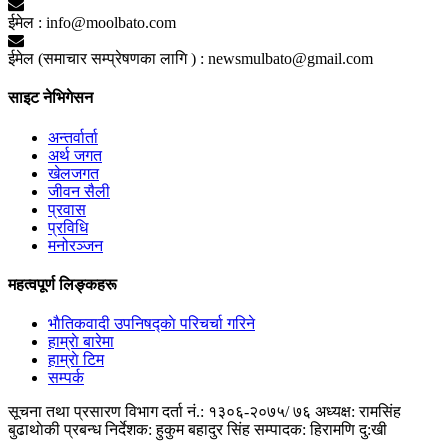
ईमेल :
info@moolbato.com
ईमेल (समाचार सम्प्रेषणका लागि ) :
newsmulbato@gmail.com
साइट नेभिगेसन
अन्तर्वार्ता
अर्थ जगत
खेलजगत
जीवन सैली
प्रवास
प्रविधि
मनोरञ्जन
महत्वपूर्ण लिङ्कहरू
भाैतिकवादी उपनिषद्काे परिचर्चा गरिने
हाम्राे बारेमा
हाम्राे टिम
सम्पर्क
सूचना तथा प्रसारण विभाग दर्ता नं.: १३०६-२०७५/ ७६
अध्यक्ष: रामसिंह
बुढाथाेकी
प्रबन्ध निर्देशक: हुकुम बहादुर सिंह
सम्पादक: हिरामणि दु:खी