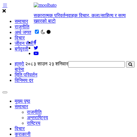
सकारात्मक परिवर्तनवाहक विचार, कला/साहित्य र सत्य
खवरको बाटाे
समाचार
राजनीति
अर्थ जगत
विचार
जीवन सैली
बर्गदृस्ती
हाम्राे
२०८३ साउन २३ शनिवार
बारेमा
मिति परिवर्तन
विनिमय दर
मुख्य पृष्ठ
समाचार
राजनीति
अन्तराष्ट्रिय
राष्ट्रिय
विचार
कुराकानी