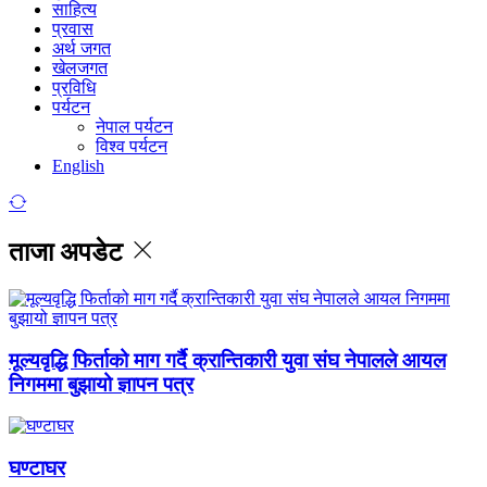
साहित्य
प्रवास
अर्थ जगत
खेलजगत
प्रविधि
पर्यटन
नेपाल पर्यटन
विश्व पर्यटन
English
ताजा अपडेट
मूल्यवृद्धि फिर्ताको माग गर्दै क्रान्तिकारी युवा संघ नेपालले आयल
निगममा बुझायो ज्ञापन पत्र
घण्टाघर