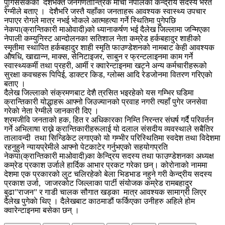
पुगिससकेको देशभक्त जनगणतान्त्रिक मोर्चा नेपालका केन्द्रीय सदस्य भरत
रेग्मीले बताए । देशैभरि जस्तै यहाँका जनताहरू आवश्यक स्वास्थ्य उपचार
नपाएर रोगले मात्र नभई भोकले आत्महत्या गर्ने स्थितिमा पुगेपछि
नेकपा(क्रान्तिकारी माओवादी)को ध्यानाकर्षण भई दैलेख जिल्लामा जन्मिएका
नेपाली कम्युनिस्ट आन्दोलनका सतिशाल नेता कम्रेड हर्कबहादुर शाहीको
स्मृतीमा स्थापित हर्कबहादुर शाही स्मृति फाउण्डेशनको नामबाट केही आवश्यक
औषधि, खाद्यान्न, माक्स, सेनिटाइजर, साबुन र फ्रन्टलाइनमा काम गर्ने
स्वास्थ्यकर्मी तथा प्रहरी, आर्मी र क्वारेन्टाइनमा खट्ने अन्य कर्मचारीहरूको
सुरक्षा कवचहरू पिपिई, डाक्टर किड, ग्लोब्स आदि रेडजोनमा वितरण गरिएकाे
बताए ।
दैलेख जिल्लाको संक्रमणबाट देशै त्रसित भइरहेको यस गम्भिर घडिमा
क्रान्तिकारी योद्धाहरू आफ्नो जिउज्यानको प्रवाह नगरी त्यहाँ पुगेर जनसेवा
गरेकाे नेता रेग्मीले जानकारी दिए ।
श्रमजीवि जनताको हक, हित र अधिकारका निम्ति निरन्तर संघर्ष गर्दै परिवर्तन
गर्ने अभिलाषा राख्ने क्रान्तिकारीहरूलाई यो दलाल संसदीय व्यवस्थाले सबैतिर
तालावन्दी तथा सिन्डिकेट लगाएको यो गम्भीर परिस्थितिमा स्वदेश तथा विदेशमा
रहनुहुने न्यायप्रेमीले आफ्नो पेटकाटेर गर्नुभएको सहयोगप्रति
नेकपा(क्रान्तिकारी माओवादी)का केन्द्रिय सदस्य तथा फाउण्डेशनका अध्यक्ष
कम्रेड प्रकाश उर्जाले हार्दिक आभार प्रकट गरेका छन्। कोरोनाको नाममा
देशमा एक प्रकारको लुट चलिरहेको बेला भिडभाड नहुने गरी केन्द्रीय सदस्य
प्रकाश उर्जा, जाजरकोट जिल्लाका पार्टी संयोजक कम्रेड रामबहादुर
बुढा”राजन” र गाडी चालक सौगात खड्का मात्र आवश्यक सामाग्री लिएर
दैलेख पुगेकाे थिए । दैलेखबाट काठमाडौं फर्किएका उनीहरु अहिले होम
क्वारेन्टाइनमा बसेका छन् ।