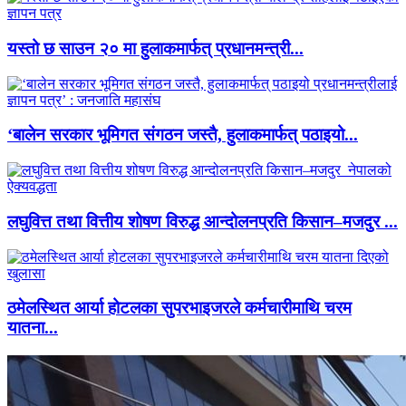
यस्तो छ साउन २० मा हुलाकमार्फत् प्रधानमन्त्री...
‘बालेन सरकार भूमिगत संगठन जस्तै, हुलाकमार्फत् पठाइयो...
लघुवित्त तथा वित्तीय शोषण विरुद्ध आन्दोलनप्रति किसान–मजदुर ...
ठमेलस्थित आर्या होटलका सुपरभाइजरले कर्मचारीमाथि चरम
यातना...