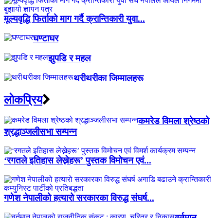
मूल्यवृद्धि फिर्ताको माग गर्दै क्रान्तिकारी युवा...
घण्टाघर
झुपडि र महल
थरीथरीका जिम्मालहरू
लाेकप्रिय
कमरेड विमला श्रेष्ठको
श्रद्धाञ्जलीसभा सम्पन्न
‘रगतले इतिहास लेख्नेहरू’ पुस्तक विमोचन एवं...
गणेश नेपालीको हत्यारो सरकारका विरुद्ध संघर्ष...
वर्तमान