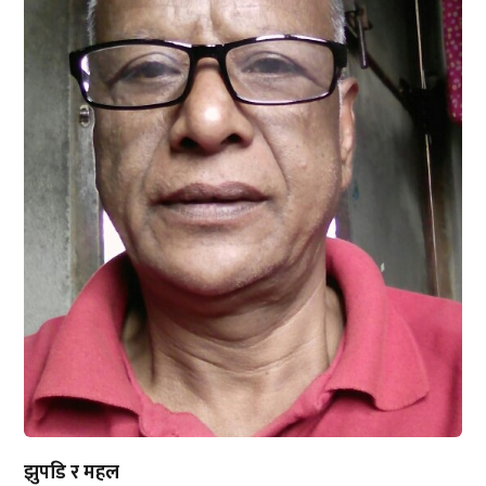
झुपडि र महल