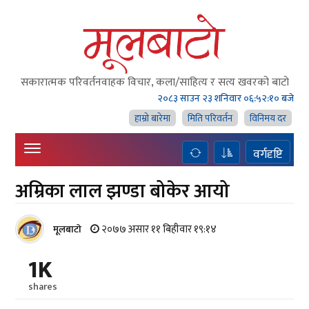
सकारात्मक परिवर्तनवाहक विचार, कला/साहित्य र सत्य खवरको बाटाे
२०८३ साउन २३ शनिवार
०६:५२:१२ बजे
हाम्राे बारेमा
मिति परिवर्तन
विनिमय दर
वर्गदृष्टि
अम्रिका लाल झण्डा बोकेर आयो
२०७७ असार ११ बिहीवार १९:१४
मूलबाटाे
1K
shares