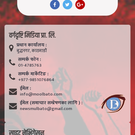
वर्गदृष्टि मिडिया प्रा. लि.
प्रधान कार्यालय :
बुद्धनगर, काठमाडाैं
सम्पर्क फाेन :
01-4785763
सम्पर्क मार्केटिङ :
+977-9851076864
ईमेल :
info@moolbato.com
ईमेल (समाचार सम्प्रेषणका लागि ) :
newsmulbato@gmail.com
साइट नेभिगेसन