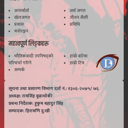
अन्तर्वार्ता
अर्थ जगत
खेलजगत
जीवन सैली
प्रवास
प्रविधि
मनोरञ्जन
महत्वपूर्ण लिङ्कहरू
भाैतिकवादी उपनिषद्काे
हाम्राे बारेमा
परिचर्चा गरिने
हाम्राे टिम
सम्पर्क
सूचना तथा प्रसारण विभाग दर्ता नं.: १३०६-२०७५/ ७६
अध्यक्ष: रामसिंह बुढाथाेकी
प्रबन्ध निर्देशक: हुकुम बहादुर सिंह
सम्पादक: हिरामणि दु:खी