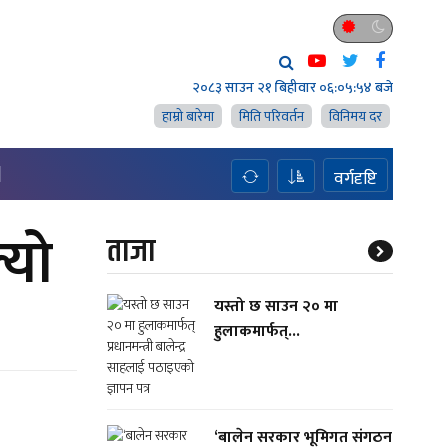
२०८३ साउन २१ बिहीवार
०६:०५:५६ बजे
हाम्राे बारेमा
मिति परिवर्तन
विनिमय दर
H
वर्गदृष्टि
्यो
ताजा
यस्तो छ साउन २० मा
हुलाकमार्फत्...
‘बालेन सरकार भूमिगत संगठन