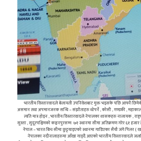
भारतीय विस्तारवादले बेलायती उपनिवेशबाट मुक्त भइसके पछि आफ्नै छिमेकी देश 
असमान तथा अपमानजनक सन्धि – संझौताहरु थोपर्ने , कोसी , गण्डकी , महाकाली
त्यति मात्र होइन , भारतीय विस्तारवादले नेपालका शासकहरु नालायक , राष्ट्रघ
सुस्ता , सुदूरपश्चिमको कञ्चनपुरसम्म ७१ स्थानमा सीमा अतिक्रमण गरेर ६१ हजा
नेपाल – भारत बिच सीमा छुट्टयाइएको स्थानमा गाडिएका सैयौ जंगे पिलर ( खम्बा 
नेपालका नदीनालाहरुमा आँखा गाड्दै आएको भारतीय विस्तारवादले जलविद्य