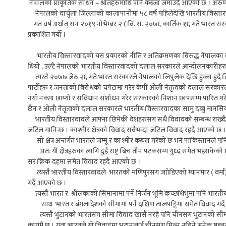
नेपालको प्राकृतिक साधन – श्रोतहरुमाथि पनि कब्जा जमाउदै आएको छ । अरुण ते
नेपालको दार्चुला जिल्लाको कालापानीमा ५८ वर्ष पहिलेदेखि भारतीय विस्तारव
गत वर्ष अर्थात् सन २०१९ नोभेम्बर २ ( बि. सं. २०७६ कार्तिक १६ गते भारत 
प्रकाशित गर्यो ।
भारतीय विस्तारवादको यस प्रकारको नीति र अतिक्रमणका बिरुद्ध नेपालका क्रान
थियोे , उल्टै नेपालको भारतीय विस्तारवादको दलाल सरकारले आन्दोलनकारीहरु
त्यस्तै २०७७ जेठ २६ गते भारत सरकारले नेपालको लिपुलेक देखि हुम्ला हुदै तिब्ब
पार्टीहरु र जनताको बिरोधको चपेटामा परेर केपी ओली नेतृत्वको दलाल सरकारले
नयाँ नक्सा छाप्यो र संविधान संशोधन गरेर सरकारको निशान छापसम्म पारित गरे
छैन र ओली नेतृत्वको दलाल सरकारले भारतीय विस्तारवादका सामु दब्बु मानसिकत
भारतीय विस्तारवादले आफ्ना छिमेकी देशहरुसंग सधै विवादको सम्बन्ध राख्दै आए
जटिल मानिन्छ । काश्मीर क्षेत्रको विवाद सबैभन्दा जटिल विवाद रहदै आएको छ ।
सो क्षेत्र अन्तर्गत भारतले जम्मू र काश्मीर कब्जा गरेको छ भने पाकिस्तानले पनि 
अत: यी क्षेत्रहरुका लागि दुई राष्ट्र बिच तीन पटकसम्म युध्द समेत भइसकेको 
सर क्रिक दहमा समेत विवाद रहदै आएको छ ।
त्यस्तै भारतीय विस्तारवादले भारतको मणिपुरसंग जाोडिएको म्यानमार ( वर्मा)
गर्दै आएको छ ।
त्यस्तै भारत र श्रीलंकाको सिमानामा पर्ने निर्जन भूमि कच्छथिभुमा पनि भारती
साथ भारत र बंगलादेशको सीमामा पर्ने दक्षिण तालपट्टिमा समेत विवाद गर्
त्यस्तै भुटानको भारतसंग सीमा विवाद खासै नरहे पनि चीनसंग भुटानको सीमा व
कायमै छ । यता भारतले यो विवादमा भुटानलाई चीनसंग मिल्न नदिने अनेक षड्यन्त