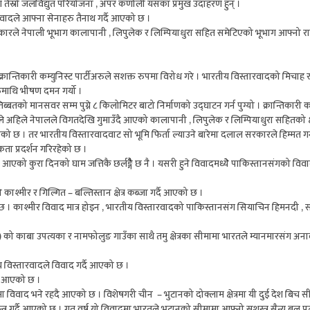
स्रो जलविद्युत परियोजना , अपर कर्णाली यसका प्रमुख उदाहरण हुन् ।
ादले आफ्ना सेनाहरु तैनाथ गर्दै आएको छ ।
सरकारले नेपाली भूभाग कालापानी , लिपुलेक र लिम्पियाधुरा सहित समेटिएको भूभाग आफ्नो 
्तिकारी कम्युनिस्ट पार्टीअरुले सशक्त रुपमा विरोध गरे । भारतीय विस्तारवादको मिचाह र
माथि भीषण दमन गर्यो ।
तको मानस‍वर सम्म पुग्ने ८ किलोमिटर बाटो निर्माणको उद्घाटन गर्न पुग्यो । क्रान्तिकारी कम
 अहिले नेपालले विगतदेखि गुमाउँदै आएको कालापानी , लिपुलेक र लिम्पियाधुरा सहितको क्ष
को छ । तर भारतीय विस्तारवादवाट सो भूमि फिर्ता ल्याउने बारेमा दलाल सरकारले हिम्मत ग
ा प्रदर्शन गरिरहेको छ ।
को कुरा दिनको घाम जत्तिकै छर्लङ्गैै छ नै । यसरी हुने विवादमध्येे पाकिस्तानसंगको विवा
काश्मीर र गिल्गित – बल्तिस्तान क्षेत्र कब्जा गर्दै आएको छ ।
छ । काश्मीर विवाद मात्र होइन , भारतीय विस्तारवादको पाकिस्तानसंग सियाचिन हिमनदी , सा
 को काबा उपत्यका र नामफोलुङ गाउँका साथै तमु क्षेत्रका सीमामा भारतले म्यानमारसंग अ
य विस्तारवादले विवाद गर्दै आएको छ ।
दै आएको छ ।
िवाद भने रहदै आएको छ । विशेषगरी चीन – भुटानको दोक्लाम क्षेत्रमा यी दुई देश बिच स
्र गर्दै आएको छ । गत वर्ष यो विवादमा भारतले भुटानको सीमामा आफ्नो सशस्त्र सैन्य बल 