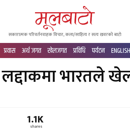
सकारात्मक परिवर्तनवाहक विचार, कला/साहित्य र सत्य खवरको बाटाे
प्रवास
अर्थ जगत
खेलजगत
प्रविधि
पर्यटन
ENGLIS
लद्दाकमा भारतले खेल
1.1K
shares