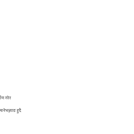
ाण गरेर
ेभञ्ज्याङ हुदै