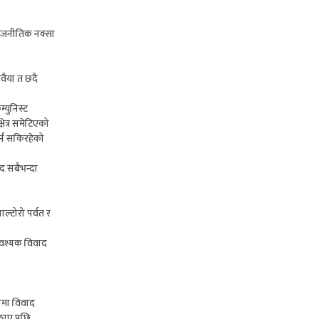
राजनीतिक नक्सा
वैया त छदै
्युनिस्ट
ेत्र समेटिएको
र्न सकिरहेको
द सबैभन्दा
ल्टोरो पर्वत र
नावश्यक विवाद
ीमा विवाद
पठाए पछि