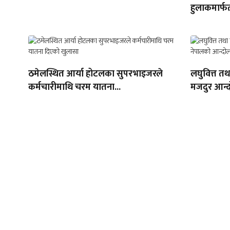
हुलाकमार्फत
ठमेलस्थित आर्या होटलका सुपरभाइजरले
लघुवित्त त
कर्मचारीमाथि चरम यातना...
मजदुर आन्द