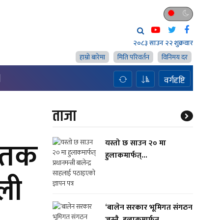
२०८३ साउन २२ शुक्रवार
हाम्राे बारेमा
मिति परिवर्तन
विनिमय दर
H
वर्गदृष्टि
ताजा
मृतक
यस्तो छ साउन २० मा
हुलाकमार्फत्...
जली
‘बालेन सरकार भूमिगत संगठन
जस्तै, हुलाकमार्फत्...