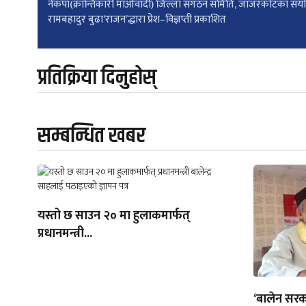
नेकपा(क्रान्तिकारी माओवादी) जिल्ला संगठन समिति, जाजरकोटका सं
रामबहादुर बुढा‘राजन’द्धारा प्रेश–विज्ञप्ती प्रकाशित
navigation
प्रतिक्रिया दिनुहोस्
सम्बन्धित खबर
यस्तो छ साउन २० मा हुलाकमार्फत्
प्रधानमन्त्री...
‘बालेन सरक