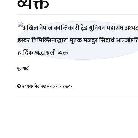
व्यक्त
मूलबाटाे
२०७७ जेठ २७ मंगलवार १२:०९