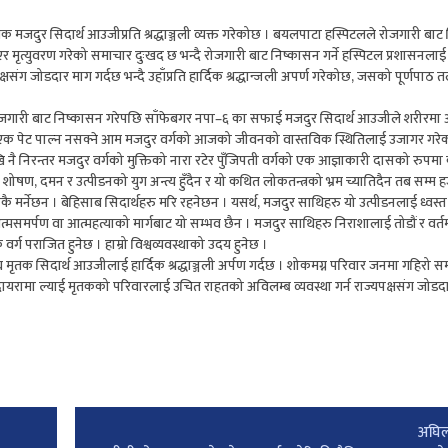
मृतक मजदुर सिदार्थ आउजीप्रति श्रद्धाञ्जली व्यक्त गरेकोछ । बयलपाटा हस्पिटलले रोजगारी बा
ृत्युवरण गरेको समाचार दुःखद छ भन्दै रोजगारी बाट निष्कासन गर्ने हस्पिटल प्रशासनला
संग जोडदार माग गर्दछ भन्दै उहाँप्रति हार्दिक श्रद्धान्जली अपर्ण गरेकोछ, जसको पूर्णपा
ले रोजगारी बाट निष्कासन गरेपछि साँफेबगर नपा–६ का सफाई मजदुर सिदार्थ आउजीले शरीरम
पनि एक पेट पाल्न नसक्ने आम मजदुर वर्गको आजको जीवनको वास्तविक स्थितिलाई उजागर गर
ै निरन्तर मजदुर वर्गको मुक्तिको नारा रटेर पुँजिपती वर्गको एक आज्ञाकारी दासको रुपमा क
षण, दमन र उत्पीडनको युग अन्त्य हुँदैन र यो कथित लोकतन्त्रको भ्रम च्यातिदैन तब सम्म हज
ै मर्नेछन । बेहिसाब सिदार्थहरु मरि रहनेछन । यसर्थ, मजदुर साथिहरु यो उत्पीडनलाई ध्वस्त 
त्मसमर्पण वा आत्महत्याको मार्गबाट यो सम्भव छैन । मजदुर साथिहरु निराशालाई तोडौं र वर्
क वर्ग पराजित हुनेछ । हाम्रो विश्वव्यवस्थाको उदय हुनेछ ।
ंघ मृतक सिदार्थ आउजीलाई हार्दिक श्रद्धाञ्जली अर्पण गर्दछ । शोकमग्न परिवार जनमा गहिरो स
दायरामा ल्याई मृतकको परिवारलाई उचित राहतको अविलम्ब व्यवस्था गर्न राज्यपक्षसंग जोडदा
अघिल