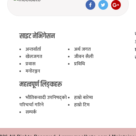
साइट नेभिगेसन
अन्तर्वार्ता
अर्थ जगत
खेलजगत
जीवन सैली
प्रवास
प्रविधि
मनोरञ्जन
महत्वपूर्ण लिङ्कहरू
भाैतिकवादी उपनिषद्काे
हाम्राे बारेमा
परिचर्चा गरिने
हाम्राे टिम
सम्पर्क