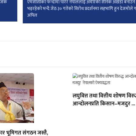
योजक
एमसीसीको फन्दामा पारेर नेपाललाई अमेरिकी सैनिक अखडा बनाउने षड
भइरहेको भन्दै जेठ ३० गतेको विरोध प्रदर्शनमा सहभागि हुन देजमोले 
अपिल
लघुवित्त तथा वित्तीय शोषण विरुद
आन्दोलनप्रति किसान–मजदुर ...
ार भूमिगत संगठन जस्तै,