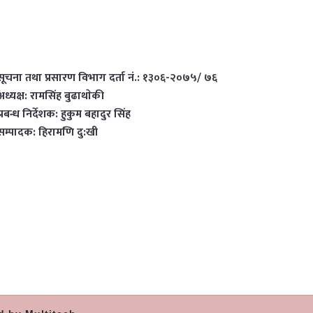
सूचना तथा प्रसारण विभाग दर्ता नं.: १३०६-२०७५/ ७६
अध्यक्ष: रामसिंह बुढाथाेकी
प्रबन्ध निर्देशक: हुकुम बहादुर सिंह
सम्पादक: हिरामणि दु:खी