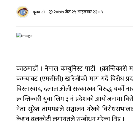
२०७७ जेठ २५ आइतवार २२:०५
मूलबाटाे
काठमाडौं । नेपाल कम्युनिस्ट पार्टी (क्रान्तिकार
कम्प्याक्ट (एमसीसी) खारेजीकाे माग गर्दै विराेध प
विस्तारवाद, दलाल ओली सरकारका विरुद्ध चर्काे ना
क्रान्तिकारी युवा लिग ३ नं प्रदेशकाे आयाेजनामा वि
नेता सुरेश ताममङले सञ्चालन गरेकाे विराेधसभालाई
केशव ढलकाेटी लगायतले सम्बाेधन गरेका थिए ।