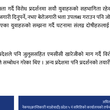
 गर्दै विराेध प्रदर्शनमा सयाै युवाहरुकाे सहभागिता रहेक
ेजगारी दिनुपर्ने, नभए बेराेजगारी भत्ता उपलब्ध गराउन पनि ज
एका युवाहरुकाे सम्झना गर्दै घटनामा संलग्न दाेषीहरुला
।
प्रदेशले पनि जुलुससहित एमसीसी खारेजीकाे माग गर्दै विराे
 सम्बाेधन गरेका थिए । अन्य प्रदेशमा पनि प्रदर्शनकाे तयार
अघिल
नेकपा(क्रान्तिकारी माओवादी) प्रदेश ५ नंं समितिको कार्यालयको तर्फब