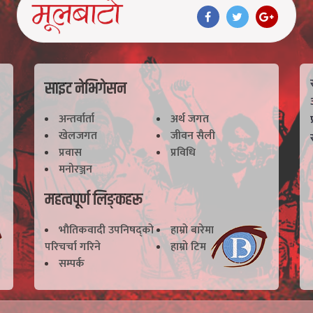
साइट नेभिगेसन
अन्तर्वार्ता
अर्थ जगत
खेलजगत
जीवन सैली
प्रवास
प्रविधि
मनोरञ्जन
महत्वपूर्ण लिङ्कहरू
भाैतिकवादी उपनिषद्काे
हाम्राे बारेमा
परिचर्चा गरिने
हाम्राे टिम
सम्पर्क