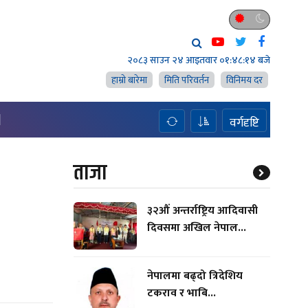
२०८३ साउन २४ आइतवार
०१:४८:१५ बजे
हाम्राे बारेमा
मिति परिवर्तन
विनिमय दर
H
वर्गदृष्टि
ताजा
३२औं अन्तर्राष्ट्रिय आदिवासी
दिवसमा अखिल नेपाल...
नेपालमा बढ्दो त्रिदेशिय
टकराव र भाबि...