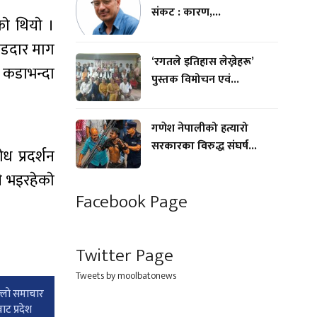
संकट : कारण,...
ाे थियाे ।
ाेडदार माग
‘रगतले इतिहास लेख्नेहरू’
ई कडाभन्दा
पुस्तक विमोचन एवं...
गणेश नेपालीको हत्यारो
सरकारका विरुद्ध संघर्ष...
ध प्रदर्शन
ी भइरहेकाे
Facebook Page
Twitter Page
Tweets by moolbatonews
्लाे समाचार
ाट प्रदेश