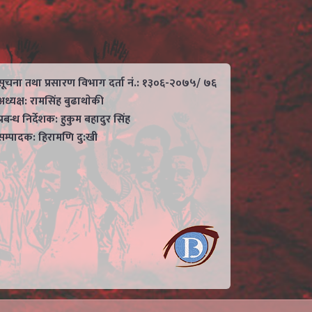
सूचना तथा प्रसारण विभाग दर्ता नं.: १३०६-२०७५/ ७६
अध्यक्ष: रामसिंह बुढाथाेकी
प्रबन्ध निर्देशक: हुकुम बहादुर सिंह
सम्पादक: हिरामणि दु:खी