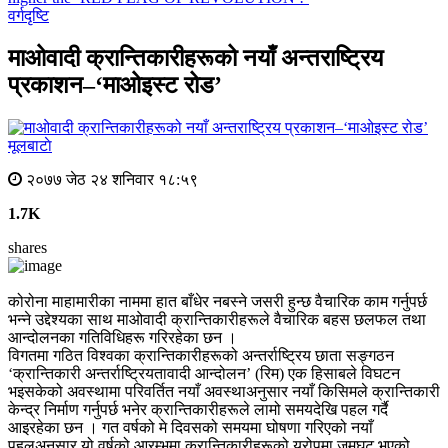
वर्गदृष्टि
माओवादी क्रान्तिकारीहरूको नयाँ अन्तराष्ट्रिय
प्रकाशन–‘माओइस्ट रोड’
मूलबाटाे
२०७७ जेठ २४ शनिवार १८:५९
1.7K
shares
कोरोना माहामारीका नाममा हात बाँधेर नबस्ने जसरी हुन्छ वैचारिक काम गर्नुपर्छ
भन्ने उद्देश्यका साथ माओवादी क्रान्तिकारीहरूले वैचारिक बहस छलफल तथा
आन्दोलनका गतिविधिहरू गरिरहेका छन ।
विगतमा गठित विश्वका क्रान्तिकारीहरूको अन्तर्राष्ट्रिय छाता सङ्गठन
‘क्रान्तिकारी अन्तर्राष्ट्रियतावादी आन्दोलन’ (रिम) एक हिसाबले विघटन
भइसकेको अवस्थामा परिवर्तित नयाँ अवस्थाअनुसार नयाँ किसिमले क्रान्तिकारी
केन्द्र निर्माण गर्नुपर्छ भनेर क्रान्तिकारीहरूले लामो समयदेखि पहल गर्दै
आइरहेका छन । गत वर्षको मे दिवसको समयमा घोषणा गरिएको नयाँ
पहलअनुसार यो वर्षको आरम्भमा क्रान्तिकारीहरूको युरोपमा जमघट भएको