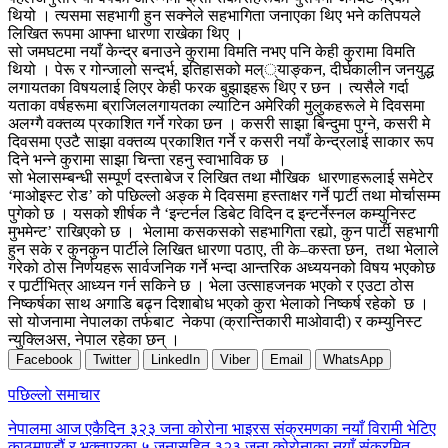
थियो । त्यसमा सहभागी हुन सक्नेले सहभागिता जनाएका थिए भने कतिपयले
लिखित रूपमा आफ्ना धारणा राखेका थिए ।
सो जमघटमा नयाँ केन्द्र बनाउने कुरामा विमति नभए पनि केही कुरामा विमति
थियो । पेरू र गोन्जालो सन्दर्भ, इतिहासको मल््याङ्कन, दीर्घकालीन जनयुद्ध
लगायतका विषयलाई लिएर केही फरक बुझाइहरू थिए र छन । त्यसैले गर्दा
यताका वर्षहरूमा ब्राजिललगायतका ल्याटिन अमेरिकी मुलुकहरूले मे दिवसमा
अलग्गै वक्तव्य प्रकाशित गर्ने गरेका छन । कसरी साझा बिन्दुमा पुग्ने, कसरी मे
दिवसमा एउटै साझा वक्तव्य प्रकाशित गर्ने र कसरी नयाँ केन्द्रलाई साकार रूप
दिने भन्ने कुरामा साझा चिन्ता रहनु स्वाभाविक छ ।
सो भेलासम्बन्धी सम्पूर्ण दस्ताबेज र लिखित तथा मौखिक धारणाहरूलाई समेटेर
‘माओइस्ट रोड’ को पछिल्लो अङ्क मे दिवसमा हस्ताक्षर गर्ने पार्र्टी तथा मोर्चासम्म
पुगेको छ । यसको शीर्षक नै ‘इन्टर्नल डिबेट विदिन द इन्टर्नेस्नल कम्युनिस्ट
मुभमेन्ट’ राखिएको छ । भेलामा कसकसको सहभागिता रह्यो, कुन पार्टी सहभागी
हुन सके र कुनकुन पार्टीले लिखित धारणा पठाए, ती के–कस्ता छन, तथा भेलाले
गरेको ठोस निर्णयहरू सार्वजनिक गर्ने भन्दा आन्तरिक अध्ययनको विषय भएकोछ
र पार्र्टीभित्र आध्यन गर्न सकिने छ । भेला उत्साहजनक भएको र एउटा ठोस
निष्कर्षका साथ अगाडि बढ्न दिशाबोध भएको कुरा भेलाको निष्कर्ष रहेको छ ।
सो योजनामा नेपालका तर्फबाट नेकपा (क्रान्तिकारी माओवादी) र कम्युनिस्ट
न्युक्लिअस, नेपाल रहेका छन् ।
Facebook
Twitter
LinkedIn
Viber
Email
WhatsApp
Post
पछिल्लाे समाचार
navigation
नेपालमा आज एकैदिन ३२३ जना कोरोना भाइरस संक्रमणका नयाँ विरामी भेटिए
काठमाण्डौं र भक्तपुरका ५ जनासहित ३२३ जना कोरोनाका नयाँ संक्रमित