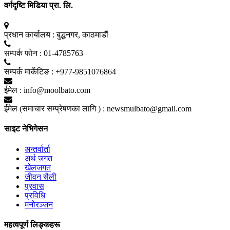
वर्गदृष्टि मिडिया प्रा. लि.
प्रधान कार्यालय :
बुद्धनगर, काठमाडाैं
सम्पर्क फाेन :
01-4785763
सम्पर्क मार्केटिङ :
+977-9851076864
ईमेल :
info@moolbato.com
ईमेल (समाचार सम्प्रेषणका लागि ) :
newsmulbato@gmail.com
साइट नेभिगेसन
अन्तर्वार्ता
अर्थ जगत
खेलजगत
जीवन सैली
प्रवास
प्रविधि
मनोरञ्जन
महत्वपूर्ण लिङ्कहरू