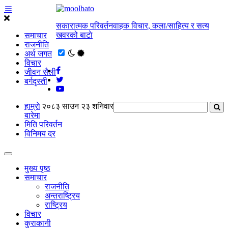
सकारात्मक परिवर्तनवाहक विचार, कला/साहित्य र सत्य
खवरको बाटाे
समाचार
राजनीति
अर्थ जगत
विचार
जीवन सैली
बर्गदृस्ती
हाम्राे
२०८३ साउन २३ शनिवार
बारेमा
मिति परिवर्तन
विनिमय दर
मुख्य पृष्ठ
समाचार
राजनीति
अन्तराष्ट्रिय
राष्ट्रिय
विचार
कुराकानी