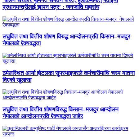
‘बालेन सरकार भूमिगत संगठन जस्तै, हुलाकमार्फत् पठाइयो
प्रधानमन्त्रीलाई ज्ञापन पत्र’ : जनजाति महासंघ
लघुवित्त तथा वित्तीय शोषण विरुद्ध आन्दोलनप्रति किसान–मजदुर
नेपालको ऐक्यवद्धता
ठमेलस्थित आर्या होटलका सुपरभाइजरले कर्मचारीमाथि चरम यातना
दिएको खुलासा
लघुवित्त तथा वित्तीय शोषणविरुद्ध किसान–मजदुर आन्दोलन
नेपालको आन्दोलनप्रति ऐक्यबद्धता जाहेर