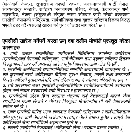
(माओवादी केन्द्र), सुभासराज काफ्ले, अध्यक्ष, जनसमाजवादी पार्टी नेपाल,
साध्यबहादुर भण्डारी, राष्ट्रिय जनजागरण परिषद, नेपाल, केदारचन्द्र शर्मा,
महासचिव, नेकपा (संयुक्त)ले संयुक्त रुपमा सोमबार जारी गरेको वक्तव्यमा
एमसीसी नेपालको राष्ट्रियता, सार्वभौमिकता तथा बृहत्तर राष्ट्रिय हितका विरुद्ध
भएको ठहर गर्दै त्यसलाई खारेज गर्न पुनः जोडदार माग गरेको छ ।
एमसीसी खारेज गर्नैपर्ने यस्ता छन् दश दलीय मोर्चाले प्रस्तुत गरेका
कारणहरु
१. हामी तलका राजनीतिक पार्टीहरूले मिलिनियम च्यालेन्ज कर्पोरेशन
(एमसीसी)लाई नेपालको राष्ट्रियता, सार्वभौमिकता तथा बृहत्तर राष्ट्रिय हितका
विरुद्ध भएको ठहर गर्दै त्यसलाई खारेज गर्नुपर्ने आवश्यकतामा जोड दिन्छौँ ।
२. एमसीसी अमेरिकाको इण्डोप्यासिफिक रणनीति अन्तरगतको कार्यक्रम हो ।
त्यो कुरालाई स्वयं अमेरिकाका विभिन्न सुरक्षा निकाय, मन्त्री तथा काठमाडौँ
स्थित अमेरिकी दुतावासले पनि सार्वजनिक रूपमा नै स्वीकार गरिसकेका छन् ।
३. त्यो अवस्थामा उक्त एमसीसी इण्डोप्यासिफिक रणनीतिअन्तर्गतको कार्यक्रम
होइन भन्ने नेपाल सरकारको दावी निराधार र हास्यास्पद छ ।
४. एमसीसीको उद्देश्य हिन्द प्रसान्त क्षेत्रका सबै देशहरूलाई आफ्नो सैन्य
रणनीतिका पक्षमा लैजाने र चीनका विरुद्धको मोर्चावन्दीमा ती सबै देशहरूलाई
सामेल गर्ने हो ।
५. उक्त एमसीसी पारित भएमा त्यसबाट नेपालको राष्ट्रियता र सार्वभौमिकतामा
आँच पुग्नुका साथै नेपालको असंलग्न परराष्ट्र नीति समाप्त हुनेछ र हाम्रो देश
अमेरिकाको सैन्य रणनीतिको अङ्ग बन्न पुग्ने छ ।
६. त्यसरी एमसीसीले नेपाललाई अमेरिकाको सैन्य अखडामा बदल्न सक्नेछ ।