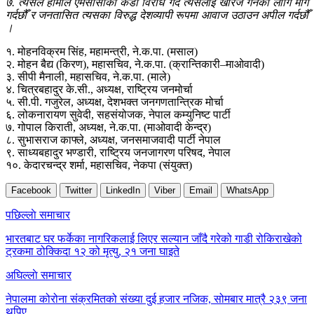
७. त्यसैले हामीले एमसीसीको कडा विरोध गर्दै त्यसलाई खारेज गर्नका लागि माग
गर्दछौँ र जनतासित त्यसका विरुद्ध देशव्यापी रूपमा आवाज उठाउन अपील गर्दछौँ
।
१. मोहनविक्रम सिंह, महामन्त्री, ने.क.पा. (मसाल)
२. मोहन बैद्य (किरण), महासचिव, ने.क.पा. (क्रान्तिकारी–माओवादी)
३. सीपी मैनाली, महासचिव, ने.क.पा. (माले)
४. चित्रबहादुर के.सी., अध्यक्ष, राष्ट्रिय जनमोर्चा
५. सी.पी. गजुरेल, अध्यक्ष, देशभक्त जनगणतान्त्रिक मोर्चा
६. लोकनारायण सुवेदी, सहसंयोजक, नेपाल कम्युनिष्ट पार्टी
७. गोपाल किराती, अध्यक्ष, ने.क.पा. (माओवादी केन्द्र)
८. सुभासराज काफ्ले, अध्यक्ष, जनसमाजवादी पार्टी नेपाल
९. साध्यबहादुर भण्डारी, राष्ट्रिय जनजागरण परिषद, नेपाल
१०. केदारचन्द्र शर्मा, महासचिव, नेकपा (संयुक्त)
Facebook
Twitter
LinkedIn
Viber
Email
WhatsApp
Post
पछिल्लाे समाचार
navigation
भारतबाट घर फर्केका नागरिकलाई लिएर सल्यान जाँदै गरेको गाडी रोकिराखेको
ट्रकमा ठोक्किदा १२ को मृत्यु, २१ जना घाइते
अघिल्लाे समाचार
नेपालमा कोरोना संक्रमितको संख्या दुई हजार नजिक, सोमबार मात्रै २३९ जना
थपिए