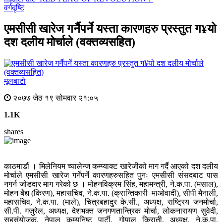
वर्गदृष्टि
एमसीसी खारेज गर्नैपर्ने यस्ता कारणहरु प्रस्तुत ग¥यो
दश दलीय मोर्चाले (वक्तव्यसहित)
मूलबाटाे
२०७७ जेठ १९ सोमवार २१:०५
1.1K
shares
काठमाडौं । मिलेनियम च्यालेन्ज कम्प्याक्ट खारेजीको माग गर्दै आएको दश दलीय
मोर्चाले एमसीसी खारेज गर्नेपर्ने कारणहरुसहित पुनः एमसीसी संसदबाट पास
नगर्न जोडदार माग गरेको छ । मोहनविक्रम सिंह, महामन्त्री, ने.क.पा. (मसाल),
मोहन बैद्य (किरण), महासचिव, ने.क.पा. (क्रान्तिकारी–माओवादी), सीपी मैनाली,
महासचिव, ने.क.पा. (माले), चित्रबहादुर के.सी., अध्यक्ष, राष्ट्रिय जनमोर्चा,
सी.पी. गजुरेल, अध्यक्ष, देशभक्त जनगणतान्त्रिक मोर्चा, लोकनारायण सुवेदी,
सहसंयोजक, नेपाल कम्युनिष्ट पार्टी, गोपाल किराती, अध्यक्ष, ने.क.पा.