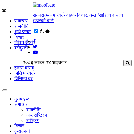
सकारात्मक परिवर्तनवाहक विचार, कला/साहित्य र सत्य
खवरको बाटाे
समाचार
राजनीति
अर्थ जगत
विचार
जीवन सैली
बर्गदृस्ती
२०८३ साउन २४ आइतवार
हाम्राे बारेमा
मिति परिवर्तन
विनिमय दर
मुख्य पृष्ठ
समाचार
राजनीति
अन्तराष्ट्रिय
राष्ट्रिय
विचार
कुराकानी