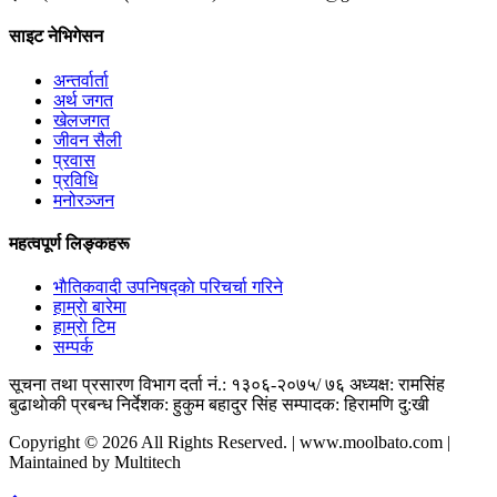
साइट नेभिगेसन
अन्तर्वार्ता
अर्थ जगत
खेलजगत
जीवन सैली
प्रवास
प्रविधि
मनोरञ्जन
महत्वपूर्ण लिङ्कहरू
भाैतिकवादी उपनिषद्काे परिचर्चा गरिने
हाम्राे बारेमा
हाम्राे टिम
सम्पर्क
सूचना तथा प्रसारण विभाग दर्ता नं.: १३०६-२०७५/ ७६
अध्यक्ष: रामसिंह
बुढाथाेकी
प्रबन्ध निर्देशक: हुकुम बहादुर सिंह
सम्पादक: हिरामणि दु:खी
Copyright © 2026 All Rights Reserved. | www.moolbato.com |
Maintained by Multitech