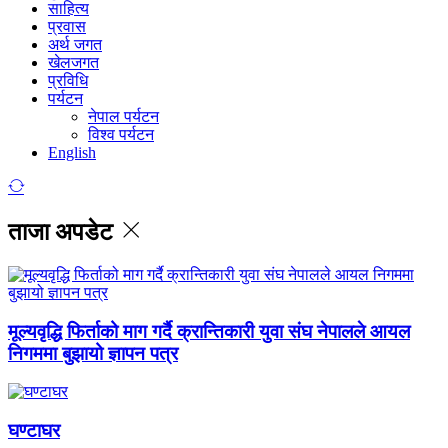
साहित्य
प्रवास
अर्थ जगत
खेलजगत
प्रविधि
पर्यटन
नेपाल पर्यटन
विश्व पर्यटन
English
ताजा अपडेट
मूल्यवृद्धि फिर्ताको माग गर्दै क्रान्तिकारी युवा संघ नेपालले आयल
निगममा बुझायो ज्ञापन पत्र
घण्टाघर