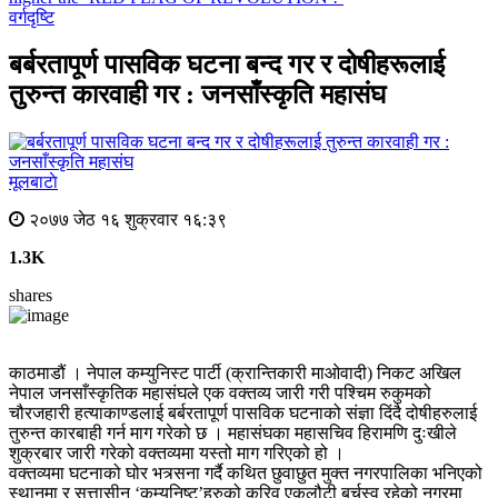
वर्गदृष्टि
बर्बरतापूर्ण पासविक घटना बन्द गर र दोषीहरूलाई
तुरुन्त कारवाही गर : जनसाँस्कृति महासंघ
मूलबाटाे
२०७७ जेठ १६ शुक्रवार १६:३९
1.3K
shares
काठमाडौं । नेपाल कम्युनिस्ट पार्टी (क्रान्तिकारी माओवादी) निकट अखिल
नेपाल जनसाँस्कृतिक महासंघले एक वक्तव्य जारी गरी पश्चिम रुकुमको
चौरजहारी हत्याकाण्डलाई बर्बरतापूर्ण पासविक घटनाको संज्ञा दिंदै दोषीहरुलाई
तुरुन्त कारबाही गर्न माग गरेको छ । महासंघका महासचिव हिरामणि दुःखीले
शुक्रबार जारी गरेको वक्तव्यमा यस्तो माग गरिएको हो ।
वक्तव्यमा घटनाको घोर भत्र्सना गर्दै कथित छुवाछुत मुक्त नगरपालिका भनिएको
स्थानमा र सत्तासीन ‘कम्युनिष्ट’हरुको करिव एकलौटी बर्चस्व रहेको नगरमा