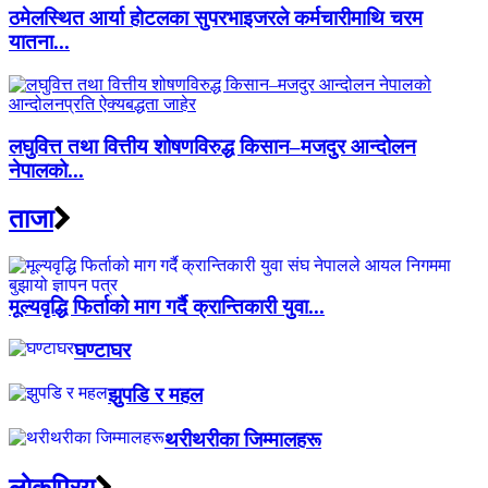
ठमेलस्थित आर्या होटलका सुपरभाइजरले कर्मचारीमाथि चरम
यातना...
लघुवित्त तथा वित्तीय शोषणविरुद्ध किसान–मजदुर आन्दोलन
नेपालको...
ताजा
मूल्यवृद्धि फिर्ताको माग गर्दै क्रान्तिकारी युवा...
घण्टाघर
झुपडि र महल
थरीथरीका जिम्मालहरू
लाेकप्रिय