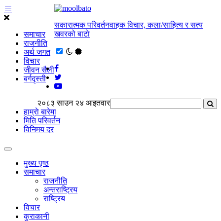
सकारात्मक परिवर्तनवाहक विचार, कला/साहित्य र सत्य
खवरको बाटाे
समाचार
राजनीति
अर्थ जगत
विचार
जीवन सैली
बर्गदृस्ती
२०८३ साउन २४ आइतवार
हाम्राे बारेमा
मिति परिवर्तन
विनिमय दर
मुख्य पृष्ठ
समाचार
राजनीति
अन्तराष्ट्रिय
राष्ट्रिय
विचार
कुराकानी