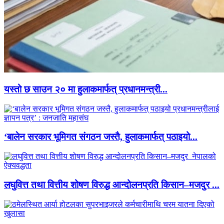
यस्तो छ साउन २० मा हुलाकमार्फत् प्रधानमन्त्री...
‘बालेन सरकार भूमिगत संगठन जस्तै, हुलाकमार्फत् पठाइयो...
लघुवित्त तथा वित्तीय शोषण विरुद्ध आन्दोलनप्रति किसान–मजदुर ...