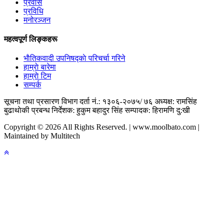
प्रवास
प्रविधि
मनोरञ्जन
महत्वपूर्ण लिङ्कहरू
भाैतिकवादी उपनिषद्काे परिचर्चा गरिने
हाम्राे बारेमा
हाम्राे टिम
सम्पर्क
सूचना तथा प्रसारण विभाग दर्ता नं.: १३०६-२०७५/ ७६
अध्यक्ष: रामसिंह
बुढाथाेकी
प्रबन्ध निर्देशक: हुकुम बहादुर सिंह
सम्पादक: हिरामणि दु:खी
Copyright © 2026 All Rights Reserved. | www.moolbato.com |
Maintained by Multitech