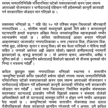
स्वयम् जनप्रतिनिधिकै परिवारभित्र घटेको यसप्रकारको क्रुर एवम् जघन्य
अपराधको योजनाकार र भागीदारलाई पहिचान गरी हदैसम्मको कानूनी कारवाही
गर्न सरकारसित जोडदार माग गरिएको छ ।
वक्तव्यमा भनिएको छ, “ यहि जेठ १० गते पश्चिम रुकुम जिल्लाको चौरजहारी
नगरपालिका – ८, सोतीमा भएको मध्ययुगको झल्को दिने बर्बर र कायरतापूर्ण
घटनाप्रति हाम्रो सङ्गठन अखिल नेपाल जनसांस्कृतिक महासङ्घको गम्भीर
ध्यानाकर्षण भएको छ । कथित जातीयतालाई आधार बनाएर गरिएको
आक्रमणबाट जाजरकोट नगरपालिकाका ५ जना (नवराज विक, टीकाराम विक,
गणेश बुढा, लोकेन्द्र सुनार र सञ्जु विक) को शव फेला पारिएको र गोविन्द शाही
सहित २ जनाको अवस्था अझै अज्ञात रहेको) खबरले हामीहरूलाई नराम्ररी
झस्काएको छ, क्रुद्ध बनाएको छ । यो अत्यन्त क्रूर, अमानवीय, असैह्य र
घृणित कर्म हो । मध्ययुगीन बर्बरतालाई बिर्साउने खालको यो वीभत्स कृत्यको घोर
निन्दा र भत्र्सना गर्दछौँ ।
कथित छुवाछुत मुक्त नगरपालिका भनिएको स्थानमा र सत्तासीन
‘कम्युनिष्ट’हरुको करिव एकलौटी बर्चस्व रहेको नगरमा स्वयम् जनप्रतिनिधिकै
परिवारभित्र घटेको यसप्रकारको क्रुर एवम् जघन्य अपराधको योजनाकार र
भागीदारलाई पहिचान गरी हदैसम्मको कानूनी कारवाही गरियोस् भनी सरकारसँग
जोडदार माग गर्दछौँ । साथै त्यस जिल्लाबाट निर्वाचित सङ्घीय संससदका
सदस्यबाट घटनालाई ढाकछोप गर्नेगरी दिइएको वक्तव्य र संसदमा वोलेको
अभिव्यक्तिले कतै यो घटनालाई सामसुम पारिने त होइन भन्ने गम्भीर आसङ्का
पैदा भएको छ । कम्युनिष्टको नाममा सत्तासीन नोकरशाह तथा दलाल
पुँजीपतिहरूको सेवक सरकारले छानविन गरेजस्तो गर्ने र अन्ततः उनै कथित