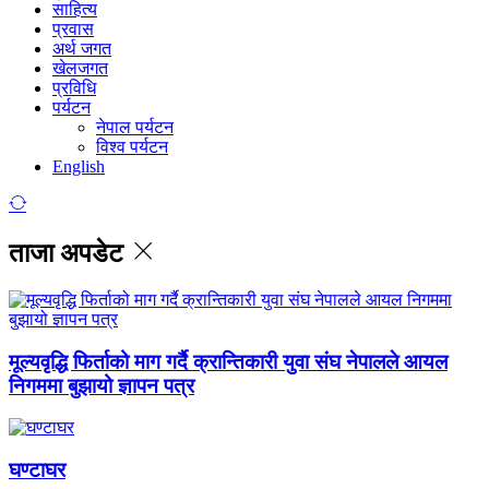
साहित्य
प्रवास
अर्थ जगत
खेलजगत
प्रविधि
पर्यटन
नेपाल पर्यटन
विश्व पर्यटन
English
ताजा अपडेट
मूल्यवृद्धि फिर्ताको माग गर्दै क्रान्तिकारी युवा संघ नेपालले आयल
निगममा बुझायो ज्ञापन पत्र
घण्टाघर