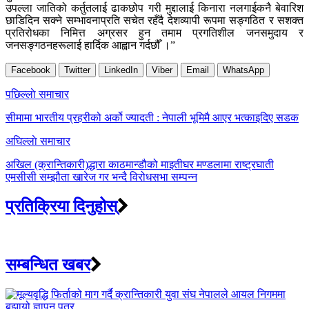
उपल्ला जातिको कर्तुतलाई ढाकछोप गरी मुद्दालाई किनारा नलगाईकनै बेवारिश
छाडिदिन सक्ने सम्भावनाप्रति सचेत रहँदै देशव्यापी रूपमा सङ्गठित र सशक्त
प्रतिरोधका निमित्त अग्रसर हुन तमाम प्रगतिशील जनसमुदाय र
जनसङ्गठनहरूलाई हार्दिक आह्वान गर्दछौँ ।”
Facebook
Twitter
LinkedIn
Viber
Email
WhatsApp
Post
पछिल्लाे समाचार
navigation
सीमामा भारतीय प्रहरीको अर्को ज्यादती : नेपाली भूमिमै आएर भत्काइदिए सडक
अघिल्लाे समाचार
अखिल (क्रान्तिकारी)द्धारा काठमान्डौको माइतीघर मण्डलामा राष्ट्रघाती
एमसीसी सम्झौता खारेज गर भन्दै विरोधसभा सम्पन्न
प्रतिक्रिया दिनुहोस्
सम्बन्धित खबर