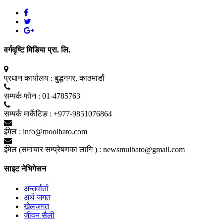
वर्गदृष्टि मिडिया प्रा. लि.
प्रधान कार्यालय :
बुद्धनगर, काठमाडाैं
सम्पर्क फाेन :
01-4785763
सम्पर्क मार्केटिङ :
+977-9851076864
ईमेल :
info@moolbato.com
ईमेल (समाचार सम्प्रेषणका लागि ) :
newsmulbato@gmail.com
साइट नेभिगेसन
अन्तर्वार्ता
अर्थ जगत
खेलजगत
जीवन सैली