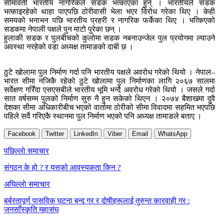
सीमावर्ती भारतीय नागरिकले सडक भत्काएका हुन् । भारतीयले सडक
भत्काइरहेको थाहा पाएपछि ठोरीवासी भेला भएर विरोध गरेका थिए । केही
समयको भनाभन पछि भारतीय प्रहरी र नागरिक फर्केका थिए । भत्किएको
सडकमा नेपाली पक्षले पुन माटो पुरेका छन् ।
हुलाकी सडक र पुलबीचको कुलोमा सडक नबनाउन्जेल पुल प्रयोगमा ल्याउने
अवस्था नरहेको वडा अध्यक्ष तामाङको दाबी छ ।
ठुटे खोलामा पुल निर्माण गर्दा पनि भारतीय पक्षले अवरोध गरेको थियो । नेपाल–
भारत सीमा नजिकै रहेको ठुटे खोलामा पुल निर्माणका लागि २०६७ सालमा
सर्वेक्षण गरिँदा एसएसबीले भारतीय भूमि भन्दै अवरोध गरेको थियो । जसले गर्दा
सात वर्षसम्म पुलको निर्माण सुरु नै हुन सकेको थिएन । २०७४ बैशाखमा दुवै
देशका सीमा अधिकारीबीच भएको वार्तामा ठोरीको सीमा विवादमा सहमित भएपछि
पहिले सर्वे गरिएकै स्थानमा पुल निर्माण भएको पनि अध्यक्ष तामाङले बताए ।
Facebook
Twitter
LinkedIn
Viber
Email
WhatsApp
Post
पछिल्लाे समाचार
navigation
संगठन के हो ? र यसको आवस्यकता किन ?
अघिल्लाे समाचार
बर्बरतापूर्ण पासविक घटना बन्द गर र दोषीहरूलाई तुरुन्त कारवाही गर :
जनसाँस्कृति महासंघ