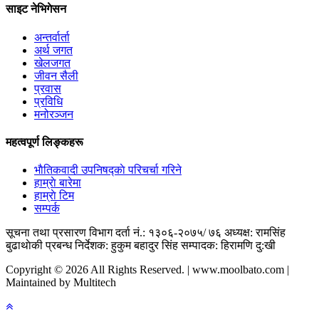
साइट नेभिगेसन
अन्तर्वार्ता
अर्थ जगत
खेलजगत
जीवन सैली
प्रवास
प्रविधि
मनोरञ्जन
महत्वपूर्ण लिङ्कहरू
भाैतिकवादी उपनिषद्काे परिचर्चा गरिने
हाम्राे बारेमा
हाम्राे टिम
सम्पर्क
सूचना तथा प्रसारण विभाग दर्ता नं.: १३०६-२०७५/ ७६
अध्यक्ष: रामसिंह
बुढाथाेकी
प्रबन्ध निर्देशक: हुकुम बहादुर सिंह
सम्पादक: हिरामणि दु:खी
Copyright © 2026 All Rights Reserved. | www.moolbato.com |
Maintained by Multitech