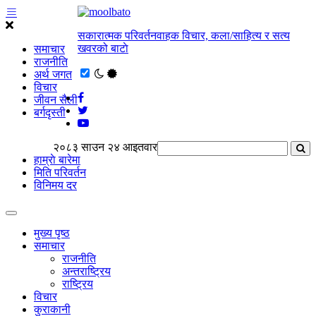
सकारात्मक परिवर्तनवाहक विचार, कला/साहित्य र सत्य
खवरको बाटाे
समाचार
राजनीति
अर्थ जगत
विचार
जीवन सैली
बर्गदृस्ती
२०८३ साउन २४ आइतवार
हाम्राे बारेमा
मिति परिवर्तन
विनिमय दर
मुख्य पृष्ठ
समाचार
राजनीति
अन्तराष्ट्रिय
राष्ट्रिय
विचार
कुराकानी