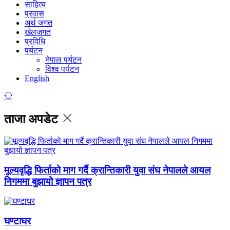
साहित्य
प्रवास
अर्थ जगत
खेलजगत
प्रविधि
पर्यटन
नेपाल पर्यटन
विश्व पर्यटन
English
ताजा अपडेट
मूल्यवृद्धि फिर्ताको माग गर्दै क्रान्तिकारी युवा संघ नेपालले आयल
निगममा बुझायो ज्ञापन पत्र
घण्टाघर