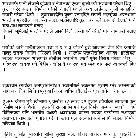
भारततर्फ पानी लैजाने दुईवटा र नेपालको एउटा कुलो त्यो सडकमा परेका थिए ।
कुलो पुरेर सडक निर्माण गरेको नेपाली पक्षले अन्य ठाउँबाट कुलो बनाइदिने
तयारी गरेको थियो । शुक्रबारदेखि कुलो बनाइदिने तयारी भइरहेको अवस्थामा
भारतीय प्रहरीले जबर्जस्त सडक भत्काएपछि कुलो बनाउने कार्य रोकिएको पनि
वडाध्यक्ष तामाङले बताए ।
नेपाली भूमिलाई भारतीय पक्षले आफ्नै बिर्ता जस्तो गर्ने गरेको पनि तामाङले बताए
।
पर्साको ठोरी गाउँपालिका वडा नं २ र ३ जोड्ने ठुटे खोलामा तीन दिन अगाडि
मात्रै सडक निर्माण गरिएको थियो । भारतीय प्रहरीसहित आएका भारतीयले
सडक भत्काउन थालेपछि ठोरीका स्थानीय त्यहाँ पुगेर बिरोध गरेका थिए ।
भत्किएको सडक भने बिहीबार साँझ नै बनाएको वडाध्यक्ष तामाङले जानकारी दिए
।
शुक्रबार त्यहाँका जनप्रतिनिधि र स्थानीयले स्थलगत भ्रमण गरेर समस्याको
सामाधान निकालिदिन प्रमुख जिल्ला अधिकारीलाई आग्रह समेत गरेका छन् ।
२०७५ जेठमा ठुटे खोलामा ६ करोड ९७ लाख २१ हजार रुपैयाँको लागतमा पुल
निर्माण भएको थियो । हुलाकी राजमार्गमा पर्ने पुल निर्माण सम्पन्न भएको २ वर्ष
बितिसक्दा पनि भारतीय पक्षको अवरोधका कारण सडक प्रयोगमा नआएको
वडाध्यक्ष तामाङले गुनासो गरे । उक्त पुल सञ्चालनको लागि सडक निर्माण
गरिएको थियो ।
बिहीबार साँझ भारतीय सीमा सुरक्षा बल, बिहार सहोदर थानाका प्रहरी र