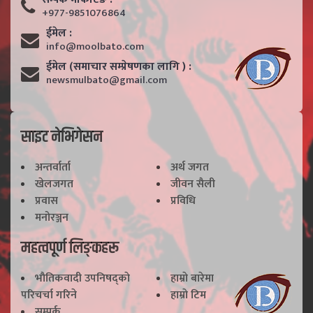
+977-9851076864
ईमेल :
info@moolbato.com
ईमेल (समाचार सम्प्रेषणका लागि ) :
newsmulbato@gmail.com
साइट नेभिगेसन
अन्तर्वार्ता
अर्थ जगत
खेलजगत
जीवन सैली
प्रवास
प्रविधि
मनोरञ्जन
महत्वपूर्ण लिङ्कहरू
भाैतिकवादी उपनिषद्काे
हाम्राे बारेमा
परिचर्चा गरिने
हाम्राे टिम
सम्पर्क