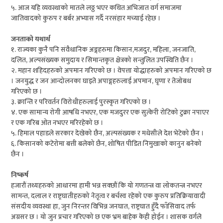
५. आज यहि व्यवस्थाको मातले लठ्ठ भएर कथित अभिजात वर्ग समाजमा
जातिवादको कुरुप र बर्बर अभ्यास गर्दै नरसंहार मच्याई रहेछ ।
जनताको यथार्थ
१. राज्यका कुनै पनि संवैधानिक अङ्गहरुमा किसान,मजदुर, महिला, जनजाति,
दलित, अल्पसंख्यक समुदाय र सिमान्तकृत क्षेत्रको सन्तुलित उपस्थिति छैन ।
२. महान शहिदहरुको अपमान गरिएको छ । वेपत्ता योद्धाहरुको अपमान गरिएको छ
। जनयुद्ध र जन आन्दोलनका घाइते अपाङ्गहरुलाई अपमान, घृणा र तेजोबध
गरिएको छ ।
३. क्रान्ति र परिवर्तन विरोधीहरुलाई पुरस्कृत गरिएको छ ।
४. एक सामान्य रोगी आषधि नभएर, एक मजदुरर एक सुत्केरी रोटिको टुक्रा नपाएर
र एक गरिब ओत नभएर मरिरहेको छ ।
५. हिमाल पहाडले सरकार देखेको छैन, अल्पसंख्यक र मधेसीले देश भेटेको छैन ।
६. किसानको कटेरोमा बत्ती बलेको छैन, शोषित पीडित निमुखाको कानुन बनेको
छैन ।
निष्कर्ष
हजारौं तथ्यहरुको आधारमा हामी भन्न सक्छौं कि यो गणतन्त्र वा लोकतन्त्र नभएर
सामन्त, दलाल र राष्ट्रघातीहरुको नेतृत्व र बर्चस्व रहेको एक कुरुप प्रतिक्रियावादी
संसदीय व्यवस्था हा, जुन निरन्तर विभिन्न जनघात, राष्ट्रघात हुँदै फाँसिवाद तर्फ
अग्रसर छ । यो जुन प्रचार गरिएको छ एक भ्रम बाहेक केही होईन । शासक वर्गले