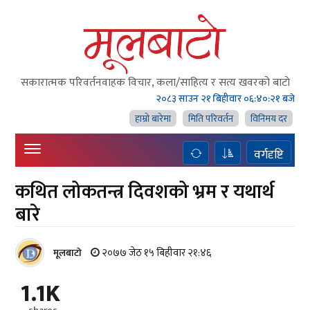
सकारात्मक परिवर्तनवाहक विचार, कला/साहित्य र सत्य खवरको बाटाे
२०८३ साउन २१ बिहीवार
०६:४०:२२ बजे
हाम्राे बारेमा
मिति परिवर्तन
विनिमय दर
वर्गदृष्टि
कथित लोकतन्त्र दिवशको भ्रम र यथार्थ
बारे
२०७७ जेठ १५ बिहीवार २१:४६
मूलबाटाे
1.1K