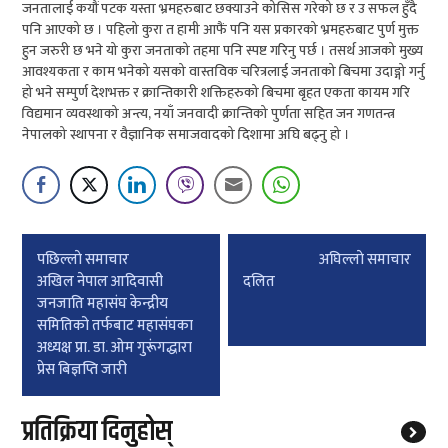
जनतालाई कयौं पटक यस्ता भ्रमहरुबाट छक्याउने कोसिस गरेको छ र उ सफल हुँदै
पनि आएको छ । पहिलो कुरा त हामी आफैं पनि यस प्रकारको भ्रमहरुबाट पुर्ण मुक्त
हुन जरुरी छ भने यो कुरा जनताको तहमा पनि स्पष्ट गरिनु पर्छ । तसर्थ आजको मुख्य
आवश्यकता र काम भनेको यसको वास्तविक चरित्रलाई जनताको बिचमा उदाङ्गो गर्नु
हो भने सम्पुर्ण देशभक्त र क्रान्तिकारी शक्तिहरुको बिचमा बृहत एकता कायम गरि
विद्यमान व्यवस्थाको अन्त्य, नयाँ जनवादी क्रान्तिको पुर्णता सहित जन गणतन्त्र
नेपालको स्थापना र वैज्ञानिक समाजवादको दिशामा अघि बढ्नु हो ।
Post
पछिल्लाे समाचार
अघिल्लाे समाचार
navigation
अखिल नेपाल आदिवासी
दलित
जनजाति महासंघ केन्द्रीय
समितिको तर्फबाट महासंघका
अध्यक्ष प्रा. डा. ओम गुरूंगद्धारा
प्रेस बिज्ञप्ति जारी
प्रतिक्रिया दिनुहोस्